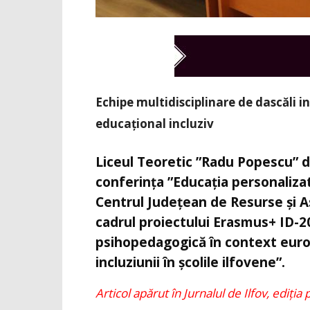
Echipe multidisciplinare de dascăli i
educațional incluziv
Liceul Teoretic ”Radu Popescu” di
conferința ”Educația personalizat
Centrul Județean de Resurse și As
cadrul proiectului Erasmus+ ID-
psihopedagogică în context europ
incluziunii în școlile ilfovene”.
Articol apărut în Jurnalul de Ilfov, ediția 