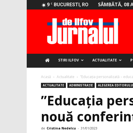
9
SÂMBĂTĂ, 08 
C
BUCURESTI, RO
Jurnalul
de
Ilfov
STIRI ILFOV
ACTUALITATE
P
Acasă
Actualitate
”Educația personalizată – educa
ACTUALITATE
ADMINISTRAȚIE
ALEGEREA EDITORULU
”Educația pers
nouă conferi
de
Cristina Nedelcu
-
31/01/2023