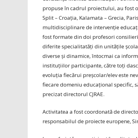
propuse în cadrul proiectului, au fost o
Split – Croația, Kalamata – Grecia, Pari
multidisciplinare de intervenție educaț
fost formate din doi profesori consilier
diferite specialitatăți din unitățile șc
diverse și dinamice, întocmai ca informa
instituțiilor participante, către toți das
evoluția fiecărui preșcolar/elev este ne
fiecare domeniu educațional specific, 
precizat directorul CJRAE.
Activitatea a fost coordonată de direc
responsabilul de proiecte europene, S