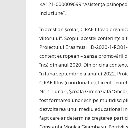
KA121-000009699 ”Asis­ten­ța psihopeda
incluziune”.
În acest an școlar, CJRAE Ilfov a organi
viitorului”. Scopul acestei conferințe a 
Proiectului Erasmus+ ID-2020-1-RO01-
context european – șansa promovării divers
încă din anul 2020. Din pricina context
în luna septembrie a anului 2022. Proie
CJRAE Ilfov (coordonator), Liceul Teore
Nr. 1 Tunari, Școala Gimnazială ”Gheor
fost formarea unor echipe multidisciplin
dezvoltarea unui mediu educațional incl
fapt care ar determina creșterea particip
Constanța Monica Geambașu. Potrivit sp