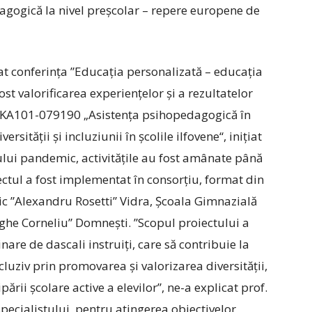
gogică la nivel preșcolar – repere europene de
zat conferința ”Educația personalizată – educația
fost valorificarea experiențelor și a rezultatelor
KA101-079190 „Asistența psihopedagogică în
ității și incluziunii în școlile ilfovene“, inițiat
ului pandemic, activitățile au fost amânate până
ctul a fost implementat în consorțiu, format din
tic ”Alexandru Rosetti” Vidra, Școala Gimnazială
­ghe Corneliu” Domnești. ”Scopul proiectului a
are de dascali instruiți, care să contribuie la
uziv prin promovarea și valorizarea diversității,
ării școlare active a elevilor”, ne-a explicat prof.
ecialistului, pentru atingerea obiectivelor