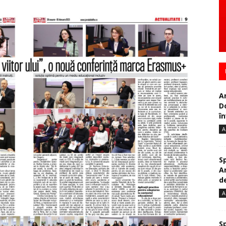
A
D
în
A
S
A
de
A
S