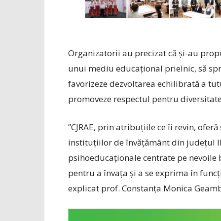
Organizatorii au precizat că și-au prop
unui mediu educațional prielnic, să spr
favorizeze dezvoltarea echilibrată a tut
promoveze respectul pentru diversitate
”CJRAE, prin atri­bu­țiile ce îi revin, of
instituţiilor de învăţământ din judeţul 
psihoeducaţionale centrate pe nevoile b
pentru a învaţa și a se exprima în funcț
explicat prof. Constanța Monica Geamba