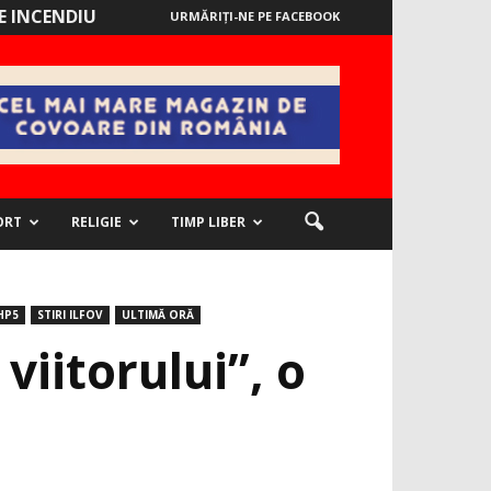
 INCENDIU
URMĂRIȚI-NE PE FACEBOOK
ORT
RELIGIE
TIMP LIBER
HP5
STIRI ILFOV
ULTIMĂ ORĂ
viitorului”, o