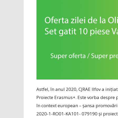
Astfel, în anul 2020, CJRAE Ilfov a iniț
Proiecte Erasmus+. Este vorba despre 
în context european – șansa promovării di
2020-1-RO01-KA101- 079190 și proiect