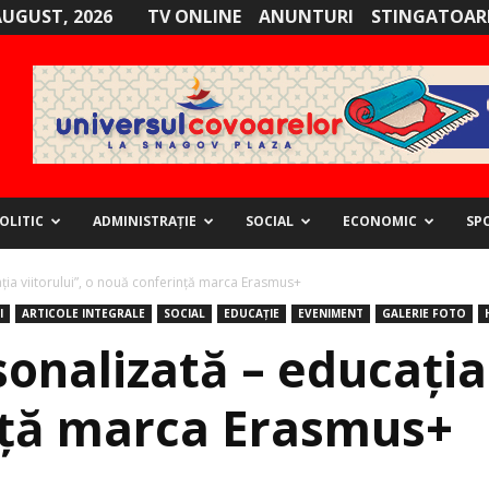
AUGUST, 2026
TV ONLINE
ANUNTURI
STINGATOARE
OLITIC
ADMINISTRAȚIE
SOCIAL
ECONOMIC
SP
ția viitorului”, o nouă conferință marca Erasmus+
I
ARTICOLE INTEGRALE
SOCIAL
EDUCAȚIE
EVENIMENT
GALERIE FOTO
onalizată – educația 
nță marca Erasmus+