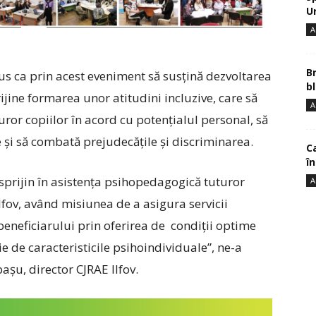
U
A
B
us ca prin acest eveniment să susțină dezvoltarea
bl
ijine formarea unor atitudini incluzive, care să
A
uror copiilor în acord cu potențialul personal, să
 și să combată prejudecățile și discriminarea.
Ca
î
eră sprijin în asistența psihopedagogică tuturor
A
Ilfov, având misiunea de a asigura servicii
eneficiarului prin oferirea de condiţii optime
ie de caracteristicile psihoindividuale”, ne-a
șu, director CJRAE Ilfov.