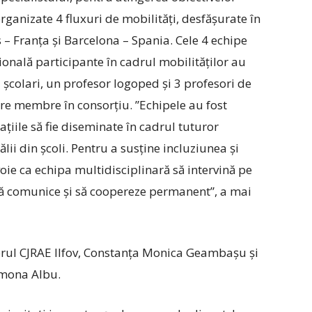
rganizate 4 fluxuri de mobilități, desfășurate în
s – Franța și Barcelona – Spania. Cele 4 echipe
ională participante în cadrul mobilităților au
i școlari, un profesor logoped și 3 profesori de
olare membre în consorțiu. ”Echipele au fost
țiile să fie diseminate în cadrul tuturor
călii din școli. Pentru a susține incluziunea și
voie ca echipa multidisciplinară să intervină pe
să comunice și să coopereze permanent”, a mai
torul CJRAE Ilfov, Constanța Monica Geambașu și
imona Albu.