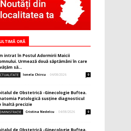
ULTIMĂ ORĂ
m intrat în Postul Adormirii Maicii
omnului. Urmează două săptămâni în care
văţăm să...
Ionela Chircu
-
04/08/2026
CTUALITATE
0
pitalul de Obstetrică -Ginecologie Buftea.
natomia Patologică susţine diagnosticul
 înaltă precizie
Cristina Nedelcu
-
04/08/2026
DMINISTRAȚIE
0
pitalul de Obstetrică -Ginecologie Buftea.