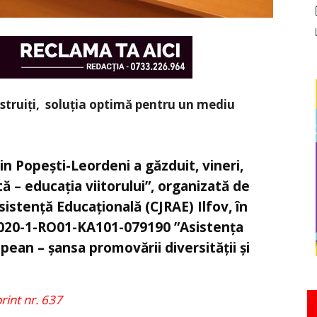
nstruiți, soluția optimă pentru un mediu
n Popești-Leordeni a găzduit, vineri,
ă – educația viitorului”, organizată de
istență Educațională (CJRAE) Ilfov, în
2020-1-RO01-KA101-079190 ”Asistența
ean – șansa promovării diversității și
print nr. 637