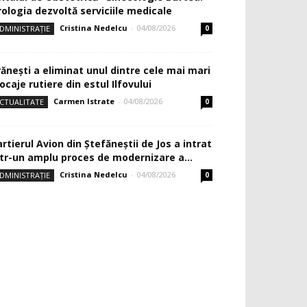
rologia dezvoltă serviciile medicale
Cristina Nedelcu
-
04/08/2026
DMINISTRAȚIE
0
rănești a eliminat unul dintre cele mai mari
ocaje rutiere din estul Ilfovului
Carmen Istrate
-
04/08/2026
CTUALITATE
0
rtierul Avion din Ştefăneştii de Jos a intrat
ntr-un amplu proces de modernizare a...
Cristina Nedelcu
-
04/08/2026
DMINISTRAȚIE
0