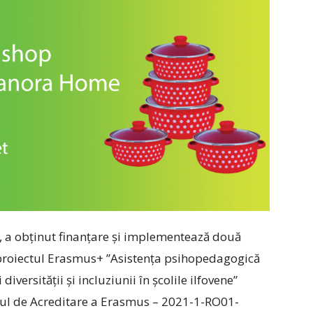
iat, a obținut finanțare și implementează două
proiectul Erasmus+ ”Asistența psihopedagogică
versității și incluziunii în școlile ilfovene”
ul de Acreditare a Erasmus – 2021-1-RO01-