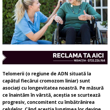
Telomerii (o regiune de ADN situată la
capătul fiecărui cromozom liniar) sunt
asociați cu longevitatea noastră. Pe măsură
ce înaintăm în vârstă, aceștia se scurtează
progresiv, concomitent cu îmbătrânirea
celulelor. Când aceștia lungimea lor devine