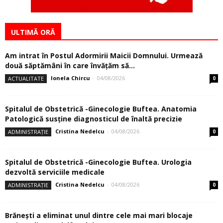
ULTIMĂ ORĂ
Am intrat în Postul Adormirii Maicii Domnului. Urmează
două săptămâni în care învăţăm să...
Ionela Chircu
-
04/08/2026
ACTUALITATE
0
Spitalul de Obstetrică -Ginecologie Buftea. Anatomia
Patologică susţine diagnosticul de înaltă precizie
Cristina Nedelcu
-
04/08/2026
ADMINISTRAȚIE
0
Spitalul de Obstetrică -Ginecologie Buftea. Urologia
dezvoltă serviciile medicale
Cristina Nedelcu
-
04/08/2026
ADMINISTRAȚIE
0
Brănești a eliminat unul dintre cele mai mari blocaje