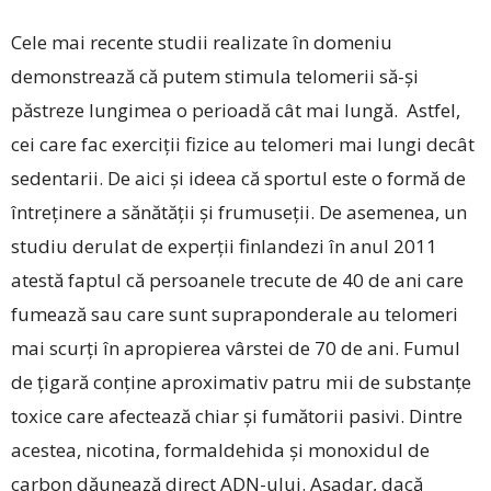
Cele mai recente studii realizate în domeniu
demonstrează că putem stimula telomerii să-și
păstreze lungimea o perioadă cât mai lungă. Astfel,
cei care fac exerciții fizice au telomeri mai lungi decât
sedentarii. De aici și ideea că sportul este o formă de
întreținere a sănătății și frumuseții. De asemenea, un
studiu derulat de experții finlandezi în anul 2011
atestă faptul că persoanele trecute de 40 de ani care
fumează sau care sunt supraponderale au telomeri
mai scurți în apropierea vârstei de 70 de ani. Fumul
de țigară conține aproximativ patru mii de substanțe
toxice care afectează chiar și fumătorii pasivi. Dintre
acestea, nicotina, formaldehida și monoxidul de
carbon dăunează direct ADN-ului. Așadar, dacă