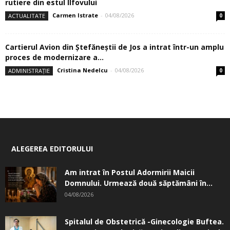
rutiere din estul Ilfovului
Carmen Istrate
-
04/08/2026
ACTUALITATE
0
Cartierul Avion din Ştefăneştii de Jos a intrat într-un amplu
proces de modernizare a...
Cristina Nedelcu
-
04/08/2026
ADMINISTRAȚIE
0
ALEGEREA EDITORULUI
Am intrat în Postul Adormirii Maicii
Domnului. Urmează două săptămâni în...
04/08/2026
Spitalul de Obstetrică -Ginecologie Buftea.