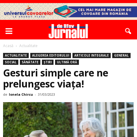
Acasă
Actualitate
ACTUALITATE
ALEGEREA EDITORULUI
ARTICOLE INTEGRALE
GENERAL
SOCIAL
SĂNĂTATE
ȘTIRI
ULTIMĂ ORĂ
Gesturi simple care ne
prelungesc viața!
de
Ionela Chircu
-
31/03/2023