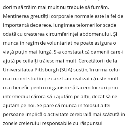
dorim să trăim mai mult nu trebuie să fumăm.
Menținerea greutății corporale normale este la fel de
importantă deoarece, lungimea telomerilor scade
odată cu creșterea circumferinței abdomenului. Și
munca în regim de voluntariat ne poate asigura o
viață puțin mai lungă. S-a constatat că oamenii care-i
ajută pe ceilalți trăiesc mai mult. Cercetătorii de la
Universitatea Pittsburgh (SUA) susțin, în urma celui
mai recent studiu pe care l-au realizat că este mult
mai benefic pentru organism să facem lucruri prin
intermediul cărora să-i ajutăm pe alții, decât să ne
ajutăm pe noi. Se pare că munca în folosul altei
persoane implică o activitate cerebrală mai scăzută în
zonele creierului responsabile cu răspunsul