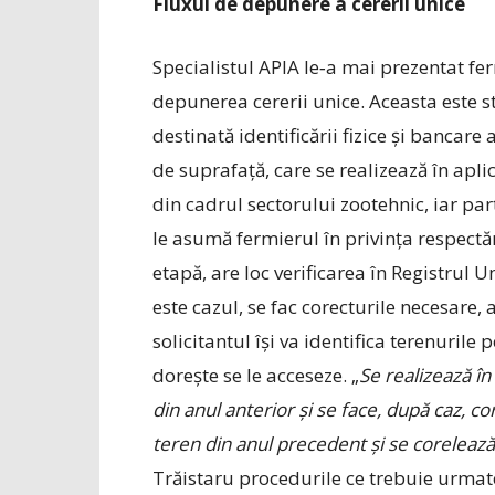
Fluxul de depunere a cererii unice
Specialistul APIA le‐a mai prezentat fer
depunerea cererii unice. Aceasta este s
destinată identificării fizice și bancar
de suprafață, care se realizează în apli
din cadrul sectorului zootehnic, iar par
le asumă fermierul în privința respectă
etapă, are loc verificarea în Registrul U
este cazul, se fac corecturile necesare, 
solicitantul își va identifica terenurile
dorește se le acceseze. „
Se realizează în
din anul anterior și se face, după caz, co
teren din anul precedent și se corelează
Trăistaru procedurile ce trebuie urmat