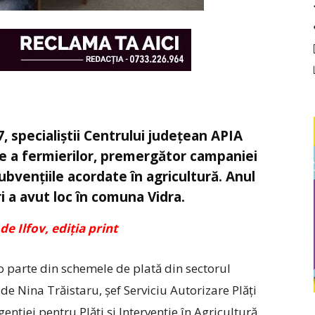
, specialiștii Centrului județean APIA
re a fermierilor, premergător campaniei
bvențiile acordate în agricultură. Anul
i a avut loc în comuna Vidra.
de Ilfov, ediția print
o parte din schemele de plată din sectorul
de Nina Trăistaru, șef Serviciu Autorizare Plăți
enției pentru Plăți și Intervenție în Agricultură