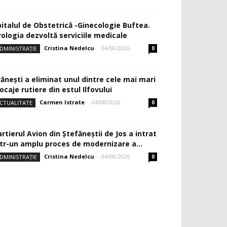
pitalul de Obstetrică -Ginecologie Buftea.
rologia dezvoltă serviciile medicale
Cristina Nedelcu
-
04/08/2026
DMINISTRAȚIE
0
rănești a eliminat unul dintre cele mai mari
ocaje rutiere din estul Ilfovului
Carmen Istrate
-
04/08/2026
CTUALITATE
0
rtierul Avion din Ştefăneştii de Jos a intrat
ntr-un amplu proces de modernizare a...
Cristina Nedelcu
-
04/08/2026
DMINISTRAȚIE
0