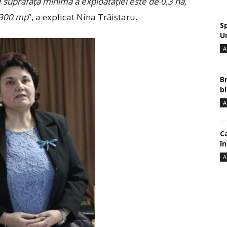
e suprafața minimă a exploatației este de 0,3 ha,
e 300 mp
”, a explicat Nina Trăistaru.
S
U
A
B
bl
A
Ca
î
A