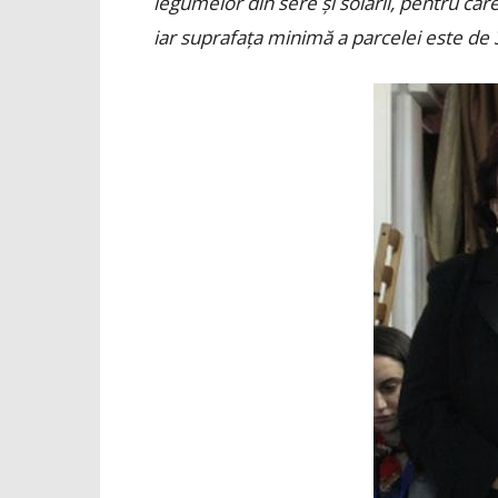
legumelor din sere și solarii, pentru car
iar suprafața minimă a parcelei este d