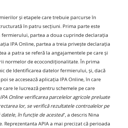
mierilor și etapele care trebuie parcurse în
tructurată în patru secțiuni. Prima parte este
e a fermierului, partea a doua cuprinde declarația
cația IPA Online, partea a treia privește declarația
tea a patra se referă la angajamentele pe care și
rii normelor de ecocondiționalitate. În prima
nic de Identificarea datelor fermierului, și, dacă
apoi se accesează aplicația IPA Online, în care
 pe care le lucrează pentru schemele pe care
 IPA Online verificarea parcelelor agricole preluate
rectarea lor, se verifică rezultatele controalelor pe
 datele, în funcție de acestea
”, a descris Nina
e. Reprezentanta APIA a mai precizat că perioada