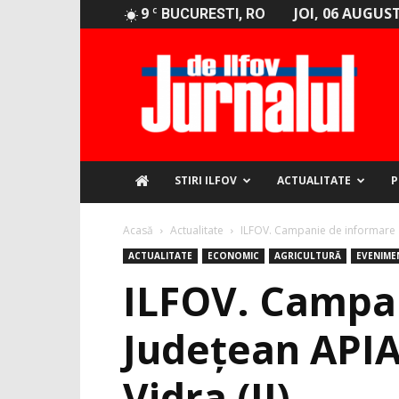
9
JOI, 06 AUGUST
C
BUCURESTI, RO
Jurnalul
de
Ilfov
STIRI ILFOV
ACTUALITATE
P
Acasă
Actualitate
ILFOV. Campanie de informare a C
ACTUALITATE
ECONOMIC
AGRICULTURĂ
EVENIME
ILFOV. Campan
Judeţean APIA 
Vidra (II)