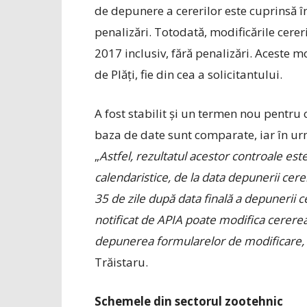
de depunere a cererilor este cuprinsă î
penalizări. Totodată, modificările cere
2017 inclusiv, fără penalizări. Aceste mod
de Plăți, fie din cea a solicitantului.
A fost stabilit și un termen nou pentru 
baza de date sunt comparate, iar în urm
„
Astfel, rezultatul acestor controale est
calendaristice, de la data depunerii cer
35 de zile după data finală a depunerii c
notificat de APIA poate modifica cererea 
depunerea formularelor de modificare, f
Trăistaru.
Schemele din sectorul zootehnic