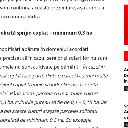
ă vom continua această prezentare, așa cum s-a
i din comuna Vidra.
olicită sprijin cuplat – minimum 0,3 ha
modificări apărute în domeniul acordării
precizat că în cazul serelor și solariilor nu sunt
egumele nu sunt cultivate pe pământ. „
În cazul în
A
jinul cuplat face parte dintr-o parcelă cu mai multe
D
în
prijinul cuplat trebuie să îndeplinească cerința
A
celei. Până acum, parcela cu mai multe culturi
,3 ha, culturile puteau să fie de 0,1 – 0,15 ha, iar
S
a din aceste culturi atașate parcelei solicitați
A
de
o suprafață de minimum 0,3 ha. Cu excepția
A