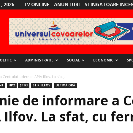
, 2026
TV ONLINE
ANUNTURI
STINGATOARE INCE
OLITIC
ADMINISTRAȚIE
SOCIAL
ECONOMIC
SP
entrului Judeţean APIA Ilfov. La sfat,...
NT
HP2
ȘTIRI
STIRI ILFOV
ULTIMĂ ORĂ
ie de informare a C
Ilfov. La sfat, cu fer