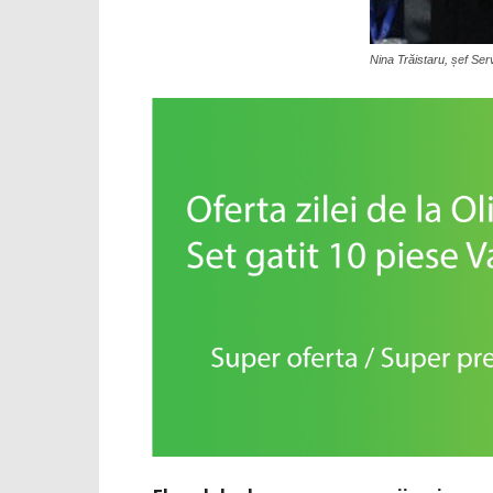
Nina Trăistaru, șef Serv