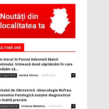
ULTIMĂ ORĂ
m intrat în Postul Adormirii Maicii
omnului. Urmează două săptămâni în care
văţăm să...
Ionela Chircu
-
04/08/2026
CTUALITATE
0
pitalul de Obstetrică -Ginecologie Buftea.
natomia Patologică susţine diagnosticul
 înaltă precizie
Cristina Nedelcu
-
04/08/2026
DMINISTRAȚIE
0