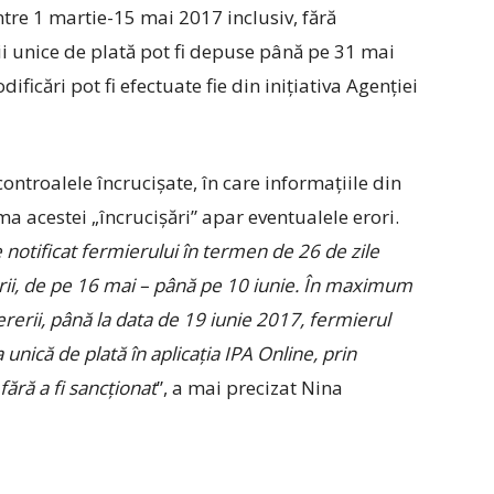
ntre 1 martie-15 mai 2017 inclusiv, fără
rii unice de plată pot fi depuse până pe 31 mai
ificări pot fi efectuate fie din inițiativa Agenției
controalele încrucișate, în care informațiile din
a acestei „încrucișări” apar eventualele erori.
e notificat fermierului în termen de 26 de zile
erii, de pe 16 mai – până pe 10 iunie. În maximum
ererii, până la data de 19 iunie 2017, fermierul
unică de plată în aplicația IPA Online, prin
ără a fi sancționat
”, a mai precizat Nina