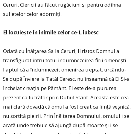
Ceruri. Clericii au făcut rugăciuni și pentru odihna
sufletelor celor adormiți.
El locuiește în inimile celor ce-L iubesc
Odată cu Înălțarea Sa la Ceruri, Hristos Domnul a
transfigurat întru totul îndumnezeirea firii omenești.
Faptul că a îndumnezeit omenirea treptat, urcându-
Se după Înviere la Tatăl Ceresc, nu înseamnă că El Și-a
încheiat creația pe Pământ. El este de-a pururea
prezent ca lucrător prin Duhul Sfânt. Aceasta este cea
mai clară dovadă că omul a fost creat ca ființă veșnică,
nu sortită pieirii. Prin Înălțarea Domnului, omului i se
arată unde trebuie să ajungă după moarte și i se