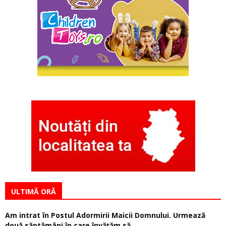
ULTIMĂ ORĂ
Am intrat în Postul Adormirii Maicii Domnului. Urmează
două săptămâni în care învăţăm să...