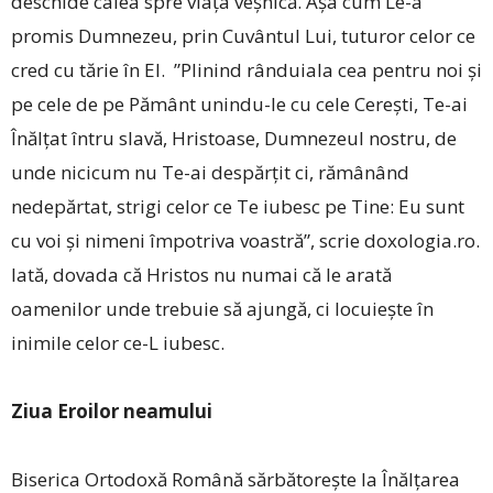
deschide calea spre viața veșnică. Așa cum Le-a
promis Dumnezeu, prin Cuvântul Lui, tuturor celor ce
cred cu tărie în El. ”Plinind rânduiala cea pentru noi și
pe cele de pe Pământ unindu-le cu cele Cerești, Te-ai
Înălțat întru slavă, Hristoase, Dumnezeul nostru, de
unde nicicum nu Te-ai despărțit ci, rămânând
nedepărtat, strigi celor ce Te iubesc pe Tine: Eu sunt
cu voi și nimeni împotriva voastră”, scrie doxologia.ro.
Iată, dovada că Hristos nu numai că le arată
oamenilor unde trebuie să ajungă, ci locuiește în
inimile celor ce-L iubesc.
Ziua Eroilor neamului
Biserica Ortodoxă Română sărbătorește la Înălțarea