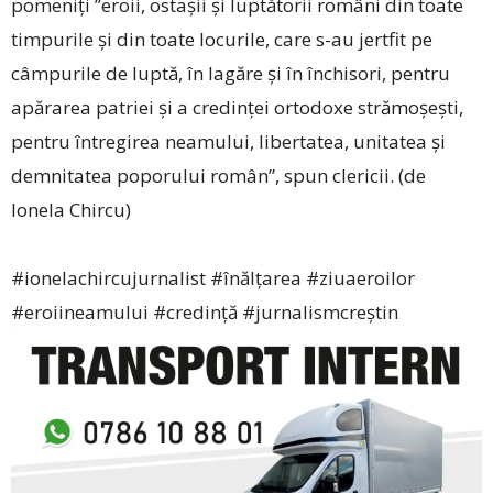
pomeniți ”eroii, ostașii și luptătorii români din toate
timpurile și din toate locurile, care s-au jertfit pe
câmpurile de luptă, în lagăre și în închisori, pentru
apărarea patriei și a credinței ortodoxe strămoșești,
pentru întregirea neamului, libertatea, unitatea și
demnitatea poporului român”, spun clericii. (de
Ionela Chircu)
#ionelachircujurnalist
#înălțarea
#ziuaeroilor
#eroiineamului
#credință
#jurnalismcreștin