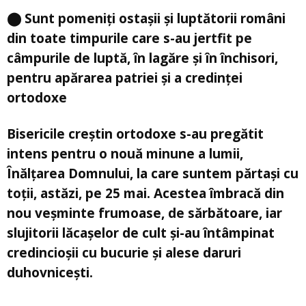
⬤ Sunt pomeniți ostașii și luptătorii români
din toate timpurile care s-au jertfit pe
câmpurile de luptă, în lagăre și în închisori,
pentru apărarea patriei și a credinței
ortodoxe
Bisericile creștin ortodoxe s-au pregătit
intens pentru o nouă minune a lumii,
Înălțarea Domnului, la care suntem părtași cu
toții, astăzi, pe 25 mai. Acestea îmbracă din
nou veșminte frumoase, de sărbătoare, iar
slujitorii lăcașelor de cult și-au întâmpinat
credincioșii cu bucurie și alese daruri
duhovnicești.