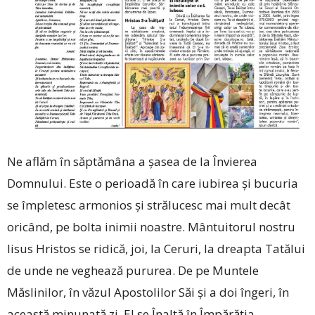
Ne aflăm în săptămâna a șasea de la Învierea
Domnului. Este o perioadă în care iubirea și bucuria
se împletesc armonios și strălucesc mai mult decât
oricând, pe bolta inimii noastre. Mântuitorul nostru
Iisus Hristos se ridică, joi, la Ceruri, la dreapta Tatălui
de unde ne veghează pururea. De pe Muntele
Măslinilor, în văzul Apostolilor Săi și a doi îngeri, în
această minunată zi, El se Înalță în Împărăția