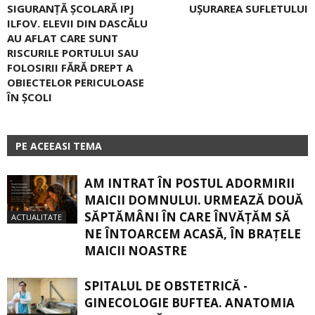
SIGURANȚĂ ȘCOLARĂ IPJ
UȘURAREA SUFLETULUI
ILFOV. ELEVII DIN DASCĂLU
AU AFLAT CARE SUNT
RISCURILE PORTULUI SAU
FOLOSIRII FĂRĂ DREPT A
OBIECTELOR PERICULOASE
ÎN ȘCOLI
PE ACEEASI TEMA
AM INTRAT ÎN POSTUL ADORMIRII
MAICII DOMNULUI. URMEAZĂ DOUĂ
SĂPTĂMÂNI ÎN CARE ÎNVĂŢĂM SĂ
ACTUALITATE
NE ÎNTOARCEM ACASĂ, ÎN BRAŢELE
MAICII NOASTRE
SPITALUL DE OBSTETRICĂ -
GINECOLOGIE BUFTEA. ANATOMIA