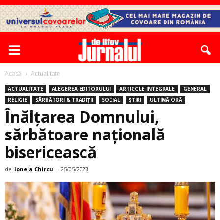
Acasă
Actualitate
ACTUALITATE
ALEGEREA EDITORULUI
ARTICOLE INTEGRALE
GENERAL
RELIGIE
SĂRBĂTORI & TRADIȚII
SOCIAL
ȘTIRI
ULTIMĂ ORĂ
Înălțarea Domnului,
sărbătoare națională
bisericească
de
Ionela Chircu
-
25/05/2023