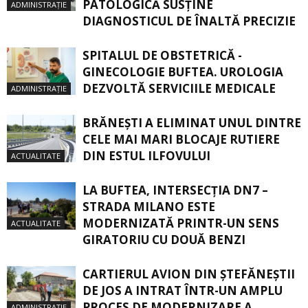
PATOLOGICĂ SUSŢINE
ADMINISTRAȚIE
DIAGNOSTICUL DE ÎNALTĂ PRECIZIE
SPITALUL DE OBSTETRICĂ -
GINECOLOGIE BUFTEA. UROLOGIA
DEZVOLTĂ SERVICIILE MEDICALE
ADMINISTRAȚIE
BRĂNEȘTI A ELIMINAT UNUL DINTRE
CELE MAI MARI BLOCAJE RUTIERE
DIN ESTUL ILFOVULUI
ACTUALITATE
LA BUFTEA, INTERSECŢIA DN7 –
STRADA MILANO ESTE
MODERNIZATĂ PRINTR-UN SENS
ACTUALITATE
GIRATORIU CU DOUĂ BENZI
CARTIERUL AVION DIN ŞTEFĂNEŞTII
DE JOS A INTRAT ÎNTR-UN AMPLU
PROCES DE MODERNIZARE A
ADMINISTRAȚIE