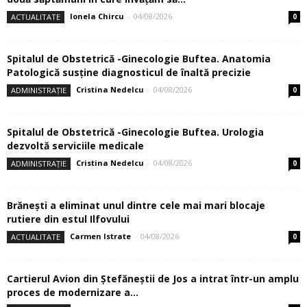
Ionela Chircu
-
04/08/2026
ACTUALITATE
0
Spitalul de Obstetrică -Ginecologie Buftea. Anatomia
Patologică susţine diagnosticul de înaltă precizie
Cristina Nedelcu
-
04/08/2026
ADMINISTRAȚIE
0
Spitalul de Obstetrică -Ginecologie Buftea. Urologia
dezvoltă serviciile medicale
Cristina Nedelcu
-
04/08/2026
ADMINISTRAȚIE
0
Brănești a eliminat unul dintre cele mai mari blocaje
rutiere din estul Ilfovului
Carmen Istrate
-
04/08/2026
ACTUALITATE
0
Cartierul Avion din Ştefăneştii de Jos a intrat într-un amplu
proces de modernizare a...