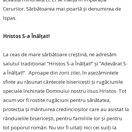
Cerurilor. Sărbătoarea mai poartă și denumirea de
Ispas.
Hristos S-a Înălțat!
La ceas de mare sărbătoare creștină, ne adresăm
salutul tra­di­țional ”Hristos S-a Înălțat!” și ”Adevărat S-
a Înălțat!”. Aproape din zorii zilei, în așezămintele
sfinte au răsunat cântecele bisericești și rugăciunile
speciale închinate Domnului nostru Iisus Hristos. Tot
acum vor fi rostite rugăciuni pentru sănătatea,
protecția și mântuirea credincioșilor care au asistat la
rânduielile bisericești, pentru familiile lor și pentru
tot poporul român. Nu vor fi uitați nici cei suiți la