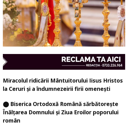
Miracolul ridicării Mântuitorului Iisus Hristos
la Ceruri şi a îndumnezeirii firii omeneşti
⬤ Biserica Ortodoxă Română sărbătorește
Înălțarea Domnului și Ziua Eroilor poporului
român