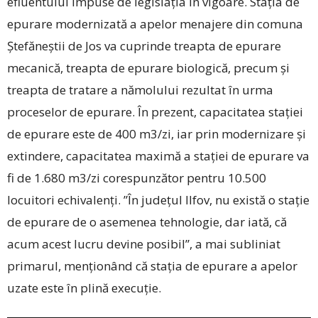
efluentului impuse de legislația în vigoare. Stația de
epurare modernizată a apelor menajere din comuna
Ștefăneștii de Jos va cuprinde treapta de epurare
mecanică, treapta de epurare biologică, precum și
treapta de tratare a nămolului rezultat în urma
proceselor de epurare. În prezent, capacitatea stației
de epurare este de 400 m3/zi, iar prin modernizare și
extindere, capacitatea maximă a stației de epurare va
fi de 1.680 m3/zi corespunzător pentru 10.500
locuitori echivalenți. ”În județul Ilfov, nu există o stație
de epurare de o asemenea tehnologie, dar iată, că
acum acest lucru devine posibil”, a mai subliniat
primarul, menționând că stația de epurare a apelor
uzate este în plină execuție.