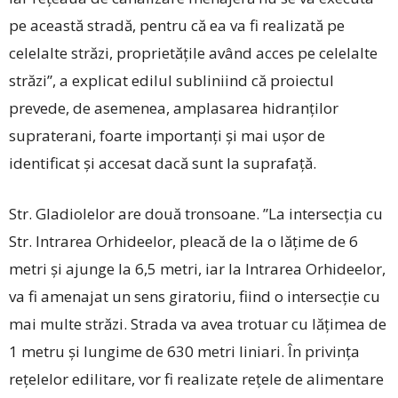
pe această stradă, pentru că ea va fi realizată pe
celelalte străzi, proprietățile având acces pe celelalte
străzi”, a explicat edilul subliniind că proiectul
prevede, de asemenea, amplasarea hidranților
supraterani, foarte importanți și mai ușor de
identificat și accesat dacă sunt la suprafață.
Str. Gladiolelor are două tronsoane. ”La inter­secția cu
Str. Intrarea Orhideelor, pleacă de la o lățime de 6
metri și ajunge la 6,5 metri, iar la Intrarea Orhideelor,
va fi amenajat un sens giratoriu, fiind o intersecție cu
mai multe străzi. Strada va avea trotuar cu lățimea de
1 metru și lungime de 630 metri liniari. În privința
rețelelor edilitare, vor fi realizate rețele de alimentare