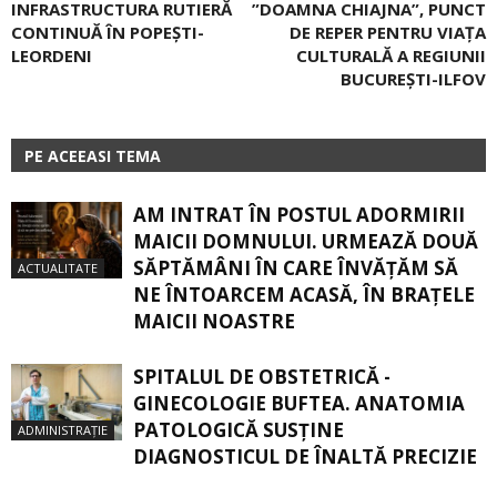
INFRASTRUCTURA RUTIERĂ
”DOAMNA CHIAJNA”, PUNCT
CONTINUĂ ÎN POPEŞTI-
DE REPER PENTRU VIAŢA
LEORDENI
CULTURALĂ A REGIUNII
BUCUREŞTI-ILFOV
PE ACEEASI TEMA
AM INTRAT ÎN POSTUL ADORMIRII
MAICII DOMNULUI. URMEAZĂ DOUĂ
SĂPTĂMÂNI ÎN CARE ÎNVĂŢĂM SĂ
ACTUALITATE
NE ÎNTOARCEM ACASĂ, ÎN BRAŢELE
MAICII NOASTRE
SPITALUL DE OBSTETRICĂ -
GINECOLOGIE BUFTEA. ANATOMIA
PATOLOGICĂ SUSŢINE
ADMINISTRAȚIE
DIAGNOSTICUL DE ÎNALTĂ PRECIZIE