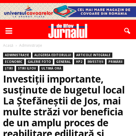
Acasă
Administrație
ADMINISTRAȚIE
ALEGEREA EDITORULUI
ARTICOLE INTEGRALE
ECONOMIC
GALERIE FOTO
GENERAL
HP2
INVESTIȚII
PRIMĂRII
ȘTIRI
STIRI ILFOV
ULTIMĂ ORĂ
Investiții importante,
susținute de bugetul local
La Ștefăneștii de Jos, mai
multe străzi vor beneficia
de un amplu proces de
reabilitare edilitară și