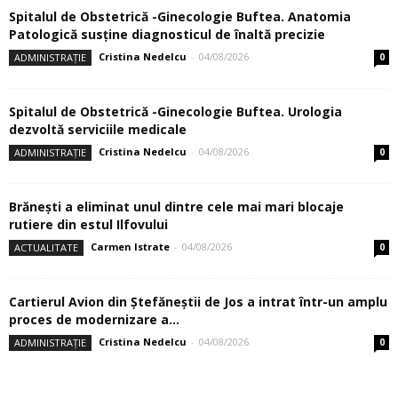
Spitalul de Obstetrică -Ginecologie Buftea. Anatomia
Patologică susţine diagnosticul de înaltă precizie
Cristina Nedelcu
-
04/08/2026
ADMINISTRAȚIE
0
Spitalul de Obstetrică -Ginecologie Buftea. Urologia
dezvoltă serviciile medicale
Cristina Nedelcu
-
04/08/2026
ADMINISTRAȚIE
0
Brănești a eliminat unul dintre cele mai mari blocaje
rutiere din estul Ilfovului
Carmen Istrate
-
04/08/2026
ACTUALITATE
0
Cartierul Avion din Ştefăneştii de Jos a intrat într-un amplu
proces de modernizare a...
Cristina Nedelcu
-
04/08/2026
ADMINISTRAȚIE
0