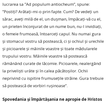
lucrarea sa ”Ad populum antiocheum”, spune:
”Postiți? Arătați-mi-o prin fapte. Cum? De vedeți un
sărac, aveți milă de el, un dușman, împăcați-vă cu el,
un prieten înconjurat de un nume bun, nu-l invidiaţi,
o femeie frumoasă, întoarceți capul. Nu numai gura
și stomacul vostru să postească, ci și ochiul și urechile
și picioarele și mâinile voastre și toate mădularele
trupului vostru. Mâinile voastre să postească
rămânând curate de lăcomie. Picioarele, nealergând
la priveliști urâte și în calea păcătoșilor. Ochii
neprivind cu ispitire frumusețile străine. Gura trebuie
să postească de vorbiri rușinoase”.
Spovedania și împărtășania ne apropie de Hristos