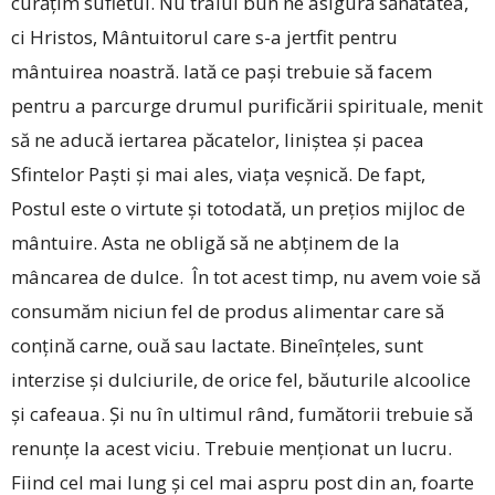
curățim sufletul. Nu traiul bun ne asigură sănătatea,
ci Hristos, Mântuitorul care s-a jertfit pentru
mântuirea noastră. Iată ce pași trebuie să facem
pentru a parcurge drumul purificării spirituale, menit
să ne aducă iertarea păcatelor, liniștea și pacea
Sfintelor Paști și mai ales, viața veșnică. De fapt,
Postul este o virtute și totodată, un prețios mijloc de
mântuire. Asta ne obligă să ne abținem de la
mâncarea de dulce. În tot acest timp, nu avem voie să
consumăm niciun fel de produs alimentar care să
conțină carne, ouă sau lactate. Bineînțeles, sunt
interzise și dulciurile, de orice fel, băuturile alcoolice
și cafeaua. Și nu în ultimul rând, fumătorii trebuie să
renunțe la acest viciu. Trebuie menționat un lucru.
Fiind cel mai lung și cel mai aspru post din an, foarte