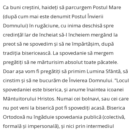
Ca buni creștini, haideți să parcurgem Postul Mare
(după cum mai este denumit Postul Învierii
Domnului) în rugăciune, cu inima deschisă spre
credință! Iar de încheiat să-l încheiem mergând la
preot să ne spovedim și să ne împărtășim, după
tradiția bisericească. La spovedanie să mergem
pregătiți să ne mărturisim absolut toate păcatele.
Doar așa vom fi pregătiți să primim Lumina Sfântă, să
cinstim și să ne bucurăm de Învierea Domnului. ”Locul
spovedaniei este biserica, și anume înaintea icoanei
Mântuitorului Hristos. Numai cei bolnavi, sau cei care
nu pot veni la biserică pot fi spovediți acasă. Biserica
Ortodoxă nu îngăduie spovedania publică (colectivă,
formală și impersonală), și nici prin intermediul