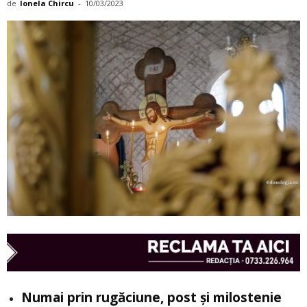
de
Ionela Chircu
-
10/03/2023
Numai prin rugăciune, post și milostenie