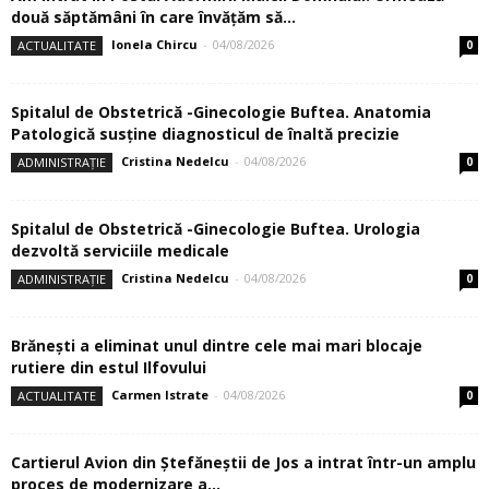
două săptămâni în care învăţăm să...
Ionela Chircu
-
04/08/2026
ACTUALITATE
0
Spitalul de Obstetrică -Ginecologie Buftea. Anatomia
Patologică susţine diagnosticul de înaltă precizie
Cristina Nedelcu
-
04/08/2026
ADMINISTRAȚIE
0
Spitalul de Obstetrică -Ginecologie Buftea. Urologia
dezvoltă serviciile medicale
Cristina Nedelcu
-
04/08/2026
ADMINISTRAȚIE
0
Brănești a eliminat unul dintre cele mai mari blocaje
rutiere din estul Ilfovului
Carmen Istrate
-
04/08/2026
ACTUALITATE
0
Cartierul Avion din Ştefăneştii de Jos a intrat într-un amplu
proces de modernizare a...