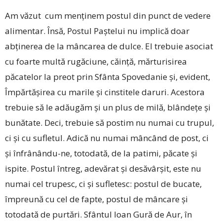
Am văzut cum menținem postul din punct de vedere
alimentar. Însă, Postul Paștelui nu implică doar
abținerea de la mâncarea de dulce. El trebuie asociat
cu foarte multă rugăciune, căință, mărturisirea
păcatelor la preot prin Sfânta Spovedanie și, evident,
Împărtășirea cu marile și cinstitele daruri. Acestora
trebuie să le adăugăm și un plus de milă, blândețe și
bunătate. Deci, trebuie să postim nu numai cu trupul,
ci și cu sufletul. Adică nu numai mâncând de post, ci
și înfrânându-ne, totodată, de la patimi, păcate și
ispite. Postul întreg, adevărat și desăvârșit, este nu
numai cel trupesc, ci și sufletesc: postul de bucate,
împreună cu cel de fapte, postul de mâncare și
totodată de purtări. Sfântul Ioan Gură de Aur, în