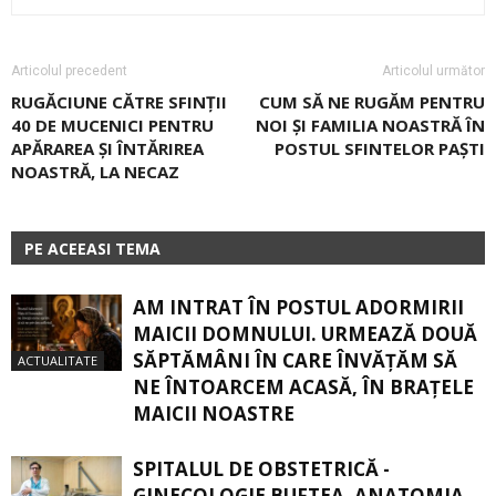
Articolul precedent
Articolul următor
RUGĂCIUNE CĂTRE SFINȚII
CUM SĂ NE RUGĂM PENTRU
40 DE MUCENICI PENTRU
NOI ȘI FAMILIA NOASTRĂ ÎN
APĂRAREA ȘI ÎNTĂRIREA
POSTUL SFINTELOR PAȘTI
NOASTRĂ, LA NECAZ
PE ACEEASI TEMA
AM INTRAT ÎN POSTUL ADORMIRII
MAICII DOMNULUI. URMEAZĂ DOUĂ
SĂPTĂMÂNI ÎN CARE ÎNVĂŢĂM SĂ
ACTUALITATE
NE ÎNTOARCEM ACASĂ, ÎN BRAŢELE
MAICII NOASTRE
SPITALUL DE OBSTETRICĂ -
GINECOLOGIE BUFTEA. ANATOMIA