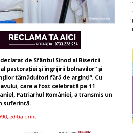
eclarat de Sfântul Sinod al Bisericii
astorației și îngrijirii bolnavilor” și
ților tămăduitori fără de arginți”. Cu
lnavului, care a fost celebrată pe 11
Daniel, Patriarhul României, a transmis un
n suferință.
690, ediția print