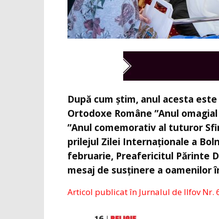
După cum știm, anul acesta este d
Ortodoxe Române ”Anul omagial al p
”Anul comemorativ al tuturor Sfin
prilejul Zilei Internaționale a Bo
februarie, Preafericitul Părinte 
mesaj de susținere a oamenilor î
Articol publicat în Jurnalul de Ilfov Nr. 