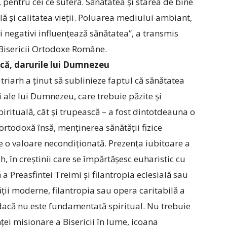
 pentru cei ce suferă. Sănătatea şi starea de bine
ă şi calitatea vieții. Poluarea mediului ambiant,
li negativi influențează sănătatea”, a transmis
l Bisericii Ortodoxe Române.
scă, darurile lui Dumnezeu
Patriarh a ținut să sublinieze faptul că sănătatea
i ale lui Dumnezeu, care trebuie păzite și
 spirituală, cât și trupească – a fost dintotdeauna o
ortodoxă însă, menținerea sănătății fizice
e o valoare necondiționată. Prezența iubitoare a
, în creștinii care se împărtășesc euharistic cu
ă a Preasfintei Treimi și filantropia eclesială sau
tății moderne, filantropia sau opera caritabilă a
 dacă nu este fundamentată spiritual. Nu trebuie
nței misionare a Bisericii în lume, icoana