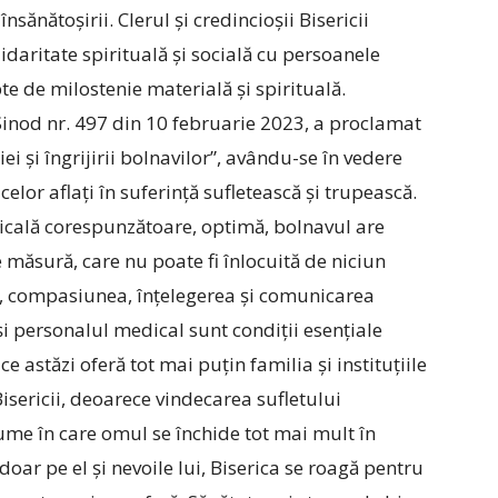
însănă­toșirii. Clerul și credincioșii Bisericii
idaritate spirituală și socială cu persoanele
pte de milostenie materială și spirituală.
inod nr. 497 din 10 februarie 2023, a proclamat
 și îngrijirii bolnavilor”, ­avându-se în vedere
i celor aflați în suferință sufletească și trupească.
icală corespunzătoare, optimă, bolnavul are
 măsură, care nu poate fi înlocuită de niciun
l, compasiunea, înțelegerea și comunicarea
 și personalul medical sunt condiții esențiale
e astăzi oferă tot mai puțin familia și instituțiile
Bisericii, deoarece vindecarea sufletului
lume în care omul se închide tot mai mult în
doar pe el și nevoile lui, Biserica se roagă pentru