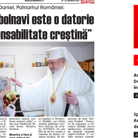
A
D
în
A
S
A
de
A