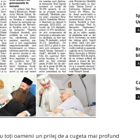
S
U
A
B
bl
A
Ca
î
A
ru toți oamenii un prilej de a cugeta mai profund