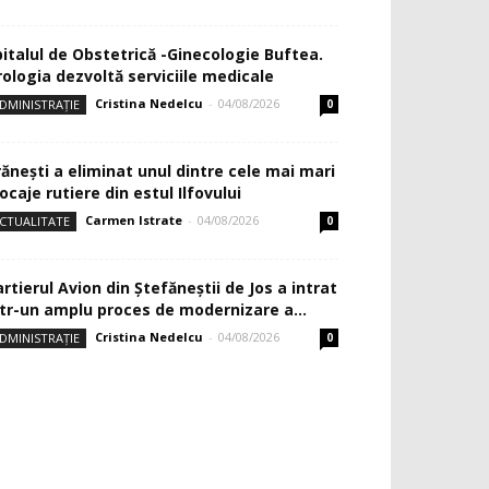
pitalul de Obstetrică -Ginecologie Buftea.
rologia dezvoltă serviciile medicale
Cristina Nedelcu
-
04/08/2026
DMINISTRAȚIE
0
rănești a eliminat unul dintre cele mai mari
ocaje rutiere din estul Ilfovului
Carmen Istrate
-
04/08/2026
CTUALITATE
0
rtierul Avion din Ştefăneştii de Jos a intrat
ntr-un amplu proces de modernizare a...
Cristina Nedelcu
-
04/08/2026
DMINISTRAȚIE
0