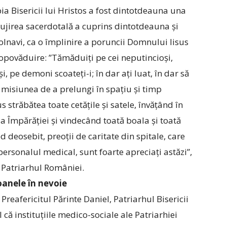
pia Bisericii lui Hristos a fost dintotdeauna una
 Slujirea sacerdotală a cuprins dintotdeauna și
 bolnavi, ca o împlinire a poruncii Domnului Iisus
propovăduire: ”Tămăduiți pe cei neputincioși,
și, pe demoni scoateți-i; în dar ați ­luat, în dar să
 au misiunea de a prelungi în spațiu și timp
s străbătea toate cetățile și satele, învățând în
 Împărăției și vindecând toată boala și toată
d deosebit, preoții de caritate din spitale, care
ersonalul medical, sunt foarte apreciați astăzi”,
, Patriarhul României.
soanele în nevoie
Preafericitul Părinte Daniel, Patriarhul Bisericii
ă instituțiile medico-sociale ale Patriarhiei