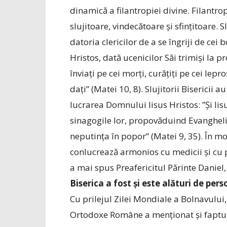
dinamică a filantropiei divine. Filantro
slujitoare, vindecătoare și sfințitoare.
datoria clericilor de a se îngriji de cei
Hristos, dată ucenicilor Săi trimiși la 
înviați pe cei morți, curățiți pe cei lepro
dați” (Matei 10, 8). Slujitorii Bisericii
lucrarea Domnului Iisus Hristos: ”Și Iisu
sinagogile lor, propovăduind Evanghelia
neputința în popor” (Matei 9, 35). În mo
conlucrează armonios cu medicii și cu p
a mai spus Preafericitul Părinte Daniel
Biserica a fost și este alături de per
Cu prilejul Zilei Mondiale a Bolnavului, 
Ortodoxe Române a menționat și faptul c