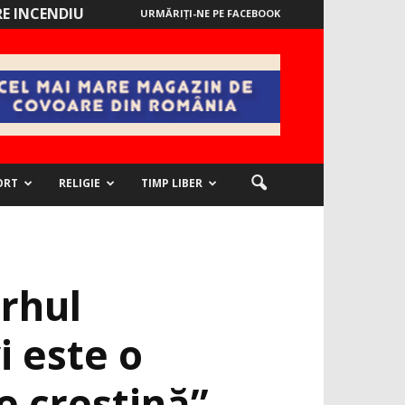
E INCENDIU
URMĂRIȚI-NE PE FACEBOOK
ORT
RELIGIE
TIMP LIBER
arhul
i este o
e creştină”