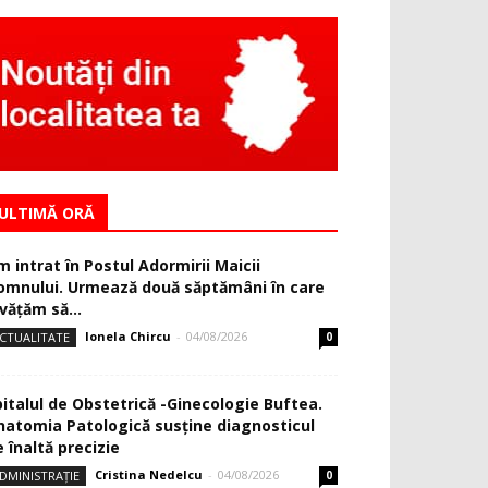
ULTIMĂ ORĂ
m intrat în Postul Adormirii Maicii
omnului. Urmează două săptămâni în care
văţăm să...
Ionela Chircu
-
04/08/2026
CTUALITATE
0
pitalul de Obstetrică -Ginecologie Buftea.
natomia Patologică susţine diagnosticul
 înaltă precizie
Cristina Nedelcu
-
04/08/2026
DMINISTRAȚIE
0