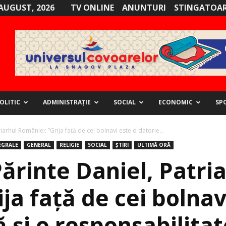
AUGUST, 2026
TV ONLINE
ANUNTURI
STINGATOAR
OLITIC
ADMINISTRAȚIE
SOCIAL
ECONOMIC
SP
riarhul României: ”Grija faţă de cei bolnavi este o datorie...
EGRALE
GENERAL
RELIGIE
SOCIAL
ȘTIRI
ULTIMĂ ORĂ
Părinte Daniel, Patri
ja faţă de cei bolnav
ă şi o responsabilitat