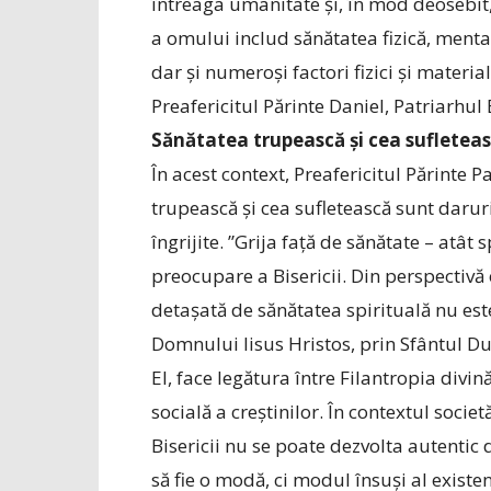
întreaga umanitate și, în mod deosebit,
a omului includ sănătatea fizică, mental
dar şi numeroși factori fizici şi materia
Preafericitul Părinte Daniel, Patriarhu
Sănătatea trupească și cea sufletea
În acest context, Prea­fe­ricitul Părinte 
trupească și cea sufletească sunt darur
îngrijite. ”Grija față de sănătate – atât
preocupare a Bisericii. Din perspectivă 
detașată de sănătatea spirituală nu est
Domnului Iisus Hristos, prin Sfântul Duh
El, face legătura între Filantropia divin
socială a creștinilor. În contextul socie
Bisericii nu se poate dezvolta autentic
să fie o modă, ci modul însuși al existe