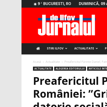
9
DUMINICĂ, 09 
C
BUCURESTI, RO
Jurnalul
de
Ilfov
STIRI ILFOV
ACTUALITATE
P
Acasă
Actualitate
Preafericitul Părinte Daniel, Pat
ACTUALITATE
ALEGEREA EDITORULUI
ARTICOLE INT
Preafericitul 
României: ”Gri
datorie social