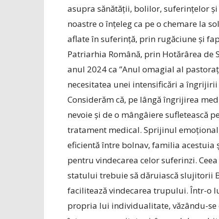
asupra sănătății, bolilor, suferințelor și 
noastre o înțeleg ca pe o chemare la sol
aflate în suferință, prin rugăciune și fa
Patriarhia Română, prin Hotărârea de S
anul 2024 ca ”Anul omagial al pastorației
necesitatea unei intensificări a îngrijiri
Considerăm că, pe lângă îngrijirea med
nevoie și de o mângâiere sufletească pe
tratament medical. Sprijinul emoționa
eficientă între bolnav, familia acestuia
pentru vindecarea celor suferinzi. Ceea c
statului trebuie să dăruiască slujitorii 
facilitează vindecarea trupului. Într-o 
propria lui individualitate, văzându-se 