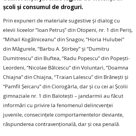
şcoli şi consumul de droguri.
Prin expuneri de materiale sugestive şi dialog cu
elevii liceelor ”Ioan Petruş” din Otopeni, nr. 1 din Periş,
“Mihail Kogălniceanu” din Snagov, “Horia Hulubei”
din Măgurele, “Barbu A. Ştirbey” şi “Dumitru
Dumitrescu” din Buftea, “Radu Popescu” din Popeşti-
Leordeni, “Nicolae Bălcescu” din Voluntari, “Doamna
Chiajna” din Chiajna, “Traian Lalescu” din Brăneşti şi
“Pamfil Şeicaru” din Ciorogârla, dar şi cu cei ai Şcolii
gimnaziale nr. 1 din Baloteşti – jandarmii au făcut
informări cu privire la fenomenul delincvenţei
juvenile, consecinţele comportamentelor deviante,
răspunderea contravenţională, dar şi cea penală.