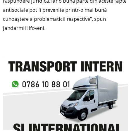
răspundere juridică. Iar o bună parte din aceste fapte
antisociale pot fi prevenite printr-o mai bună
cunoaştere a problematicii respective”, spun
jandarmii ilfoveni.