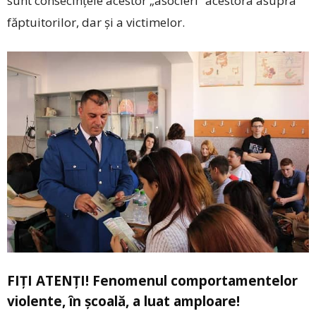
sunt consecinţele acestor „asocieri” acestora asupra
făptuitorilor, dar şi a victimelor.
FIŢI ATENŢI! Fenomenul comportamentelor
violente, în şcoală, a luat amploare!