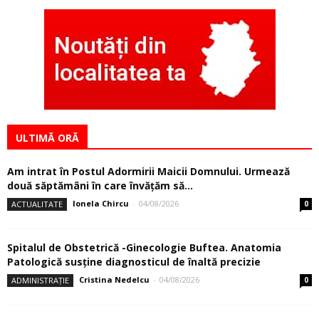
ULTIMĂ ORĂ
Am intrat în Postul Adormirii Maicii Domnului. Urmează
două săptămâni în care învăţăm să...
Ionela Chircu
-
04/08/2026
ACTUALITATE
0
Spitalul de Obstetrică -Ginecologie Buftea. Anatomia
Patologică susţine diagnosticul de înaltă precizie
Cristina Nedelcu
-
04/08/2026
ADMINISTRAȚIE
0