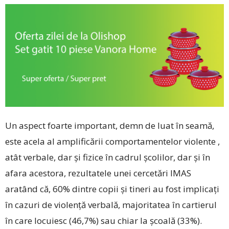
Un aspect foarte important, demn de luat în seamă,
este acela al amplificării comportamentelor violente ,
atât verbale, dar şi fizice în cadrul şcolilor, dar şi în
afara acestora, rezultatele unei cercetări IMAS
aratând că, 60% dintre copii şi tineri au fost implicaţi
în cazuri de violenţă verbală, majoritatea în cartierul
în care locuiesc (46,7%) sau chiar la şcoală (33%).