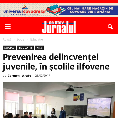
Acasă
Social
Educație
SOCIAL
EDUCAȚIE
HP3
Prevenirea delincvenţei
juvenile, în şcolile ilfovene
de
Carmen Istrate
-
28/02/2017