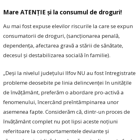
Mare ATENŢIE şi la consumul de droguri!
Au mai fost expuse elevilor riscurile la care se expun
consumatorii de droguri, (sancţionarea penală,
dependenţa, afectarea gravă a stării de sănătate,
decesul şi destabilizarea socială în familie).
„Deşi la nivelul judeţului Ilfov NU au fost întregistrate
probleme deosebite pe linia delincvenţei în unităţile
de învăţământ, preferăm o abordare pro-activă a
fenomenului, încercând preîntâmpinarea unor
asemenea fapte. Considerăm că, dintr-un proces de
învăţământ complet nu pot lipsi aceste noţiuni
referitoare la comportamentele deviante şi