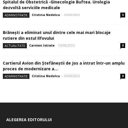
Spitalul de Obstetrică -Ginecologie Buftea. Urologia
dezvoltă serviciile medicale
Cristina Nedelcu
-
04/08/2026
ADMINISTRAȚIE
0
Brănești a eliminat unul dintre cele mai mari blocaje
rutiere din estul Ilfovului
Carmen Istrate
-
04/08/2026
ACTUALITATE
0
Cartierul Avion din Ştefăneştii de Jos a intrat într-un amplu
proces de modernizare a...
Cristina Nedelcu
-
04/08/2026
ADMINISTRAȚIE
0
ALEGEREA EDITORULUI