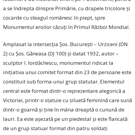
a se îndrepta dinspre Primărie, cu drapele tricolore și
cocarde cu steagul românesc în piept, spre
Monumentul eroilor căzuți în Primul Război Mondial.
Amplasat la intersecția Șos. București – Urziceni (DN
2) cu Șos. Găneasa (DJ 100) și datat 1932, autor –
sculptor I. Iordăchescu, monumentul ridicat la
inițiativa unui comitet format din 23 de persoane este
constituit sub forma unui grup statutar. Elementul
central este format dintr-o reprezentare alegorică a
Victoriei, printr-o statuie cu siluetă feminină care sună
dintr-o goarnă și ține în mâna dreaptă o cunună de
lauri. Ea este așezată pe un piedestal și este flancată
de un grup statuar format din patru soldaţi