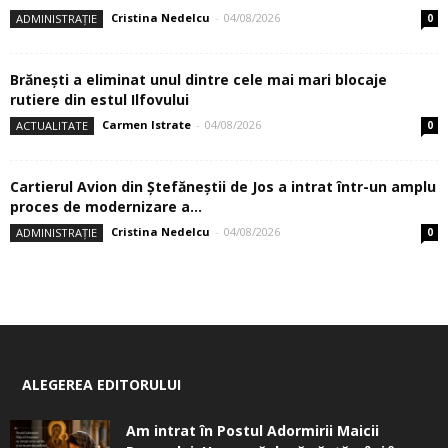
Cristina Nedelcu
-
04/08/2026
ADMINISTRAȚIE
0
Brănești a eliminat unul dintre cele mai mari blocaje
rutiere din estul Ilfovului
Carmen Istrate
-
04/08/2026
ACTUALITATE
0
Cartierul Avion din Ştefăneştii de Jos a intrat într-un amplu
proces de modernizare a...
Cristina Nedelcu
-
04/08/2026
ADMINISTRAȚIE
0
ALEGEREA EDITORULUI
Am intrat în Postul Adormirii Maicii