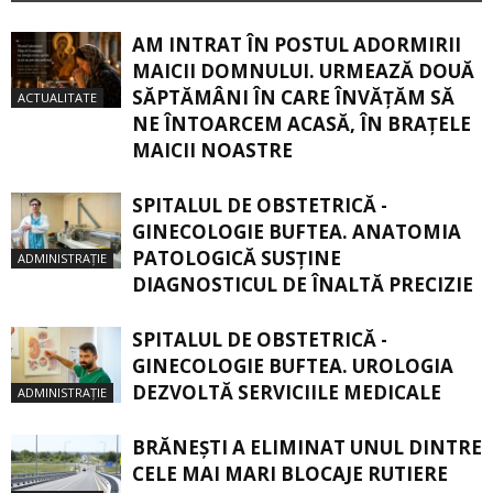
AM INTRAT ÎN POSTUL ADORMIRII
MAICII DOMNULUI. URMEAZĂ DOUĂ
SĂPTĂMÂNI ÎN CARE ÎNVĂŢĂM SĂ
ACTUALITATE
NE ÎNTOARCEM ACASĂ, ÎN BRAŢELE
MAICII NOASTRE
SPITALUL DE OBSTETRICĂ -
GINECOLOGIE BUFTEA. ANATOMIA
PATOLOGICĂ SUSŢINE
ADMINISTRAȚIE
DIAGNOSTICUL DE ÎNALTĂ PRECIZIE
SPITALUL DE OBSTETRICĂ -
GINECOLOGIE BUFTEA. UROLOGIA
DEZVOLTĂ SERVICIILE MEDICALE
ADMINISTRAȚIE
BRĂNEȘTI A ELIMINAT UNUL DINTRE
CELE MAI MARI BLOCAJE RUTIERE