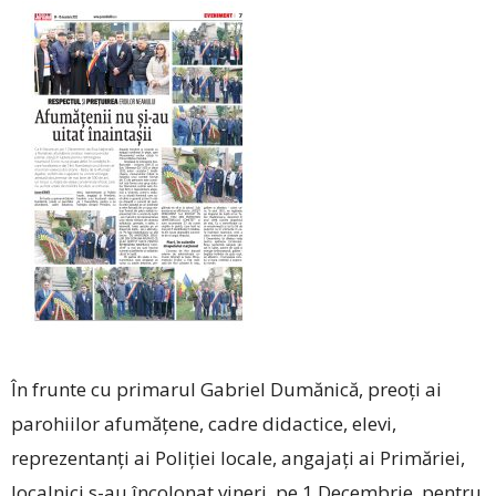
În frunte cu primarul Gabriel Dumănică, preoți ai
parohiilor afumățene, cadre didactice, elevi,
reprezentanți ai Poliției locale, angajați ai Primăriei,
localnici s-au încolonat vineri, pe 1 Decembrie, pentru