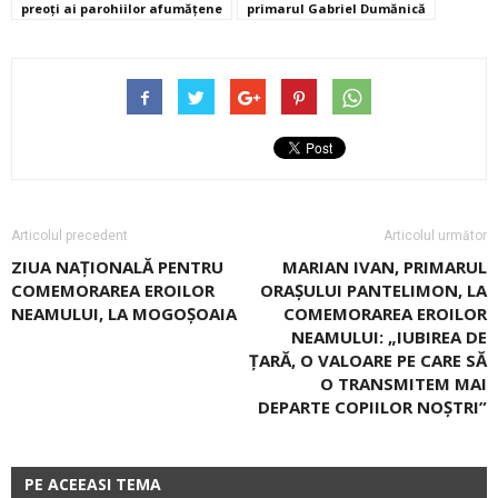
preoți ai parohiilor afumățene
primarul Gabriel Dumănică
Articolul precedent
Articolul următor
ZIUA NAŢIONALĂ PENTRU
MARIAN IVAN, PRIMARUL
COMEMORAREA EROILOR
ORAȘULUI PANTELIMON, LA
NEAMULUI, LA MOGOŞOAIA
COMEMORAREA EROILOR
NEAMULUI: „IUBIREA DE
ȚARĂ, O VALOARE PE CARE SĂ
O TRANSMITEM MAI
DEPARTE COPIILOR NOȘTRI”
PE ACEEASI TEMA