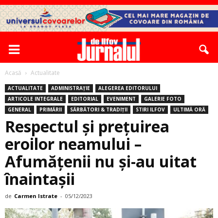
Acasă
Actualitate
ACTUALITATE
ADMINISTRAȚIE
ALEGEREA EDITORULUI
ARTICOLE INTEGRALE
EDITORIAL
EVENIMENT
GALERIE FOTO
GENERAL
PRIMĂRII
SĂRBĂTORI & TRADIȚII
STIRI ILFOV
ULTIMĂ ORĂ
Respectul și prețuirea
eroilor neamului –
Afumățenii nu și-au uitat
înaintașii
de
Carmen Istrate
-
05/12/2023