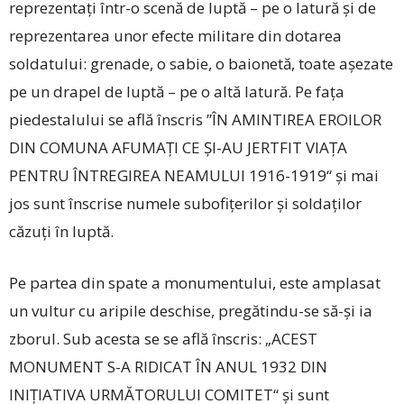
reprezentaţi într-o scenă de luptă – pe o latură și de
reprezentarea unor efecte militare din dotarea
soldatului: grenade, o sabie, o baionetă, toate aşezate
pe un drapel de luptă – pe o altă latură. Pe fața
piedestalului se află înscris ”ÎN AMINTIREA EROILOR
DIN COMUNA AFUMAȚI CE ȘI-AU JERTFIT VIAŢA
PENTRU ÎNTREGIREA NEAMULUI 1916-1919“ și mai
jos sunt înscrise numele subofițerilor și soldaților
căzuți în luptă.
Pe partea din spate a monumentului, este amplasat
un vultur cu aripile deschise, pregătindu-se să-şi ia
zborul. Sub acesta se se află înscris: „ACEST
MONUMENT S-A RIDICAT ÎN ANUL 1932 DIN
INIȚIATIVA URMĂTORULUI COMITET“ și sunt