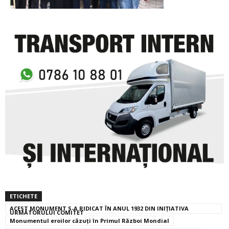
ETICHETE
ACEST MONUMENT S-A RIDICAT ÎN ANUL 1932 DIN INIȚIATIVA
URMĂTORULUI COMITET
Monumentul eroilor căzuți în Primul Război Mondial