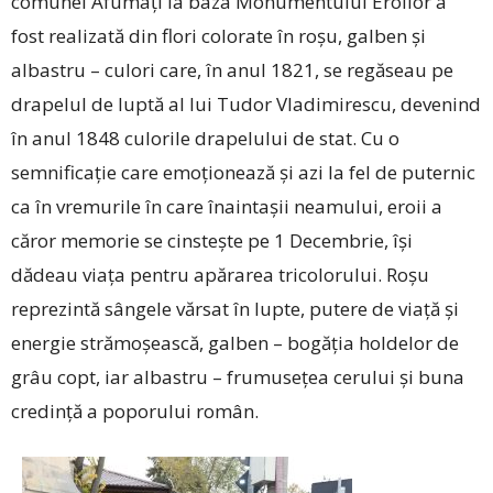
comunei Afumați la baza Monumentului Eroilor a
fost realizată din flori colorate în roșu, galben și
albastru – culori care, în anul 1821, se regăseau pe
drapelul de luptă al lui Tudor Vladimirescu, devenind
în anul 1848 culorile drapelului de stat. Cu o
semnificație care emoționează și azi la fel de puternic
ca în vremurile în care înaintașii neamului, eroii a
căror memorie se cinstește pe 1 Decembrie, își
dădeau viața pentru apărarea tricolorului. Roșu
reprezintă sângele vărsat în lupte, putere de viață și
energie strămoșească, galben – bogăția holdelor de
grâu copt, iar albastru – frumusețea cerului și buna
credință a poporului român.