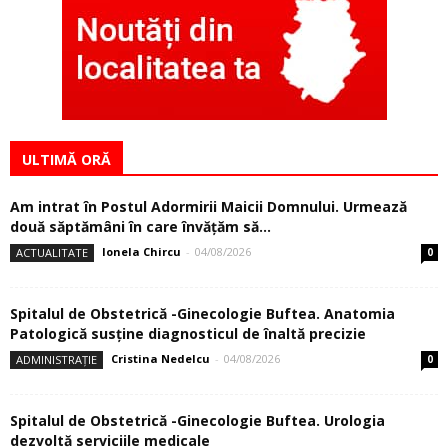
ULTIMĂ ORĂ
Am intrat în Postul Adormirii Maicii Domnului. Urmează
două săptămâni în care învăţăm să...
Ionela Chircu
-
04/08/2026
ACTUALITATE
0
Spitalul de Obstetrică -Ginecologie Buftea. Anatomia
Patologică susţine diagnosticul de înaltă precizie
Cristina Nedelcu
-
04/08/2026
ADMINISTRAȚIE
0
Spitalul de Obstetrică -Ginecologie Buftea. Urologia
dezvoltă serviciile medicale