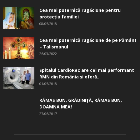
Cea mai puternică rugăciune pentru
protecția familiei
08/05/2018
Cea mai puternică rugăciune de pe Pământ
– Talismanul
26/03/2022
Spitalul CardioRec are cel mai performant
RMN din România și oferă...
01/05/2018
RĂMAS BUN, GRĂDINIŢĂ, ­RĂMAS BUN,
DOAMNA MEA!
27/06/2017