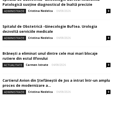
Patologică susţine diagnosticul de înaltă precizie
Cristina Nedelcu
-
04/08/2026
ADMINISTRAȚIE
0
Spitalul de Obstetrică -Ginecologie Buftea. Urologia
dezvoltă serviciile medicale
Cristina Nedelcu
-
04/08/2026
ADMINISTRAȚIE
0
Brănești a eliminat unul dintre cele mai mari blocaje
rutiere din estul Ilfovului
Carmen Istrate
-
04/08/2026
ACTUALITATE
0
Cartierul Avion din Ştefăneştii de Jos a intrat într-un amplu
proces de modernizare a...
Cristina Nedelcu
-
04/08/2026
ADMINISTRAȚIE
0