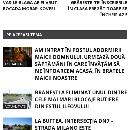
VASILE BLAGA AR FI VRUT
GRĂBEȘTE-TE! ÎNSCRIERILE
ROCADA MORAR-KOVESI
ÎN CLASA PREGĂTITOARE SE
ÎNCHEIE AZI!
PE ACEEASI TEMA
AM INTRAT ÎN POSTUL ADORMIRII
MAICII DOMNULUI. URMEAZĂ DOUĂ
SĂPTĂMÂNI ÎN CARE ÎNVĂŢĂM SĂ
ACTUALITATE
NE ÎNTOARCEM ACASĂ, ÎN BRAŢELE
MAICII NOASTRE
BRĂNEȘTI A ELIMINAT UNUL DINTRE
CELE MAI MARI BLOCAJE RUTIERE
DIN ESTUL ILFOVULUI
ACTUALITATE
LA BUFTEA, INTERSECŢIA DN7 –
STRADA MILANO ESTE