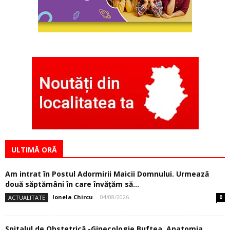
ULTIMĂ ORĂ
Am intrat în Postul Adormirii Maicii Domnului. Urmează
două săptămâni în care învăţăm să...
Ionela Chircu
-
04/08/2026
ACTUALITATE
0
Spitalul de Obstetrică -Ginecologie Buftea. Anatomia