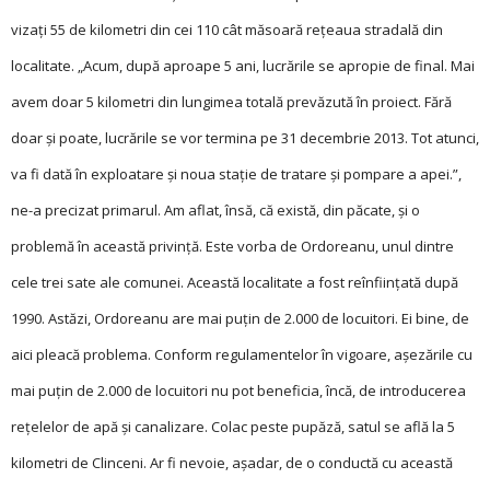
vizați 55 de kilometri din cei 110 cât măsoară rețeaua stradală din
localitate. „Acum, după aproape 5 ani, lucrările se apropie de final. Mai
avem doar 5 kilometri din lungimea totală prevăzută în proiect. Fără
doar și poate, lucrările se vor termina pe 31 decembrie 2013. Tot atunci,
va fi dată în exploatare și noua stație de tratare și pompare a apei.”,
ne-a precizat primarul. Am aflat, însă, că există, din păcate, și o
problemă în această privință. Este vorba de Ordoreanu, unul dintre
cele trei sate ale comunei. Această localitate a fost reînființată după
1990. Astăzi, Ordoreanu are mai puțin de 2.000 de locuitori. Ei bine, de
aici pleacă problema. Conform regulamentelor în vigoare, așezările cu
mai puțin de 2.000 de locuitori nu pot beneficia, încă, de introducerea
rețelelor de apă și canalizare. Colac peste pupăză, satul se află la 5
kilometri de Clinceni. Ar fi nevoie, așadar, de o conductă cu această