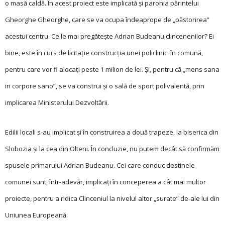
o masă caldă. În acest proiect este implicată și parohia părintelui
Gheorghe Gheorghe, care se va ocupa îndeaprope de „păstorirea”
acestui centru. Ce le mai pregătește Adrian Budeanu clincenenilor? Ei
bine, este în curs de licitație construcția unei policlinici în comună,
pentru care vor fi alocați peste 1 milion de lei. Și, pentru că „mens sana
in corpore sano”, se va construi și o sală de sport polivalentă, prin
implicarea Ministerului Dezvoltării.
Edilii locali s-au implicat și în construirea a două trapeze, la biserica din
Slobozia și la cea din Olteni. În concluzie, nu putem decât să confirmăm
spusele primarului Adrian Budeanu. Cei care conduc destinele
comunei sunt, într-adevăr, implicați în conceperea a cât mai multor
proiecte, pentru a ridica Clinceniul la nivelul altor „surate” de-ale lui din
Uniunea Europeană.