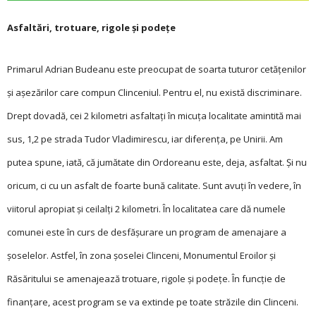
Asfaltări, trotuare, rigole și podețe
Primarul Adrian Budeanu este preocupat de soarta tuturor cetățenilor
și așezărilor care compun Clinceniul. Pentru el, nu există discriminare.
Drept dovadă, cei 2 kilometri asfaltați în micuța localitate amintită mai
sus, 1,2 pe strada Tudor Vladimirescu, iar diferența, pe Unirii. Am
putea spune, iată, că jumătate din Ordoreanu este, deja, asfaltat. Și nu
oricum, ci cu un asfalt de foarte bună calitate. Sunt avuți în vedere, în
viitorul apropiat și ceilalți 2 kilometri. În localitatea care dă numele
comunei este în curs de desfășurare un program de amenajare a
șoselelor. Astfel, în zona șoselei Clinceni, Monumentul Eroilor și
Răsăritului se amenajează trotuare, rigole și podețe. În funcție de
finanțare, acest program se va extinde pe toate străzile din Clinceni.