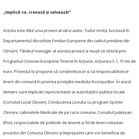
„Implică-te, creează și salvează!”
Acesta este titlul unui proiect al cărui autor, Tudor Ioniță, lucrează în
Departamentul Absorbție Fonduri Europene din cadrul primăriei din
Clinceni. Tânărul manager al acestui proiect a reușit să obțină prin
Programul Comisiei Europene Tineret în Acțiune, Acțiunea 5.1, 15 mii de
euro. Proiectul își propune să conștientizeze și să responsabilizeze
tinerii din comună în privința protejării mediului înconjurător. În acest
demers sunt implicați reprezentanţi ai autoritaţilor publice locale
(Consiliul Local Clinceni, Conducerea Liceului cu program Sportiv
Clinceni, cabinetele Medicale de pe raza comunei, Consiliul Judeţean
Ilfov), responsabile de politicile de tineret și 50 de tineri voluntari
proactivi din Comuna Clinceni și împrejurimi care vor beneficia de