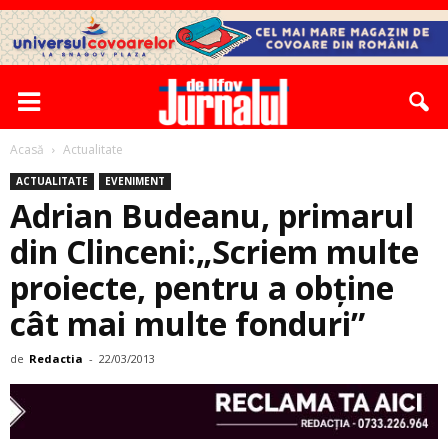
Acasă
Actualitate
ACTUALITATE
EVENIMENT
Adrian Budeanu, primarul
din Clinceni:„Scriem multe
proiecte, pentru a obține
cât mai multe fonduri”
de
Redactia
-
22/03/2013