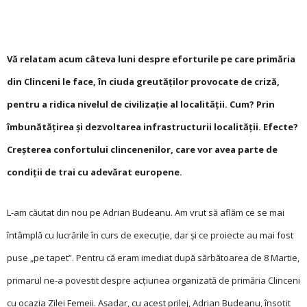
Vă relatam acum câteva luni despre eforturile pe care primăria
din Clinceni le face, în ciuda greutăților provocate de criză,
pentru a ridica nivelul de civilizație al localității. Cum? Prin
îmbunătățirea și dezvoltarea infrastructurii localității. Efecte?
Creșterea confortului clincenenilor, care vor avea parte de
condiții de trai cu adevărat europene.
L-am căutat din nou pe Adrian Budeanu. Am vrut să aflăm ce se mai
întâmplă cu lucrările în curs de execuție, dar și ce proiecte au mai fost
puse „pe tapet”. Pentru că eram imediat după sărbătoarea de 8 Martie,
primarul ne-a povestit despre acțiunea organizată de primăria Clinceni
cu ocazia Zilei Femeii. Așadar, cu acest prilej, Adrian Budeanu, însoțit