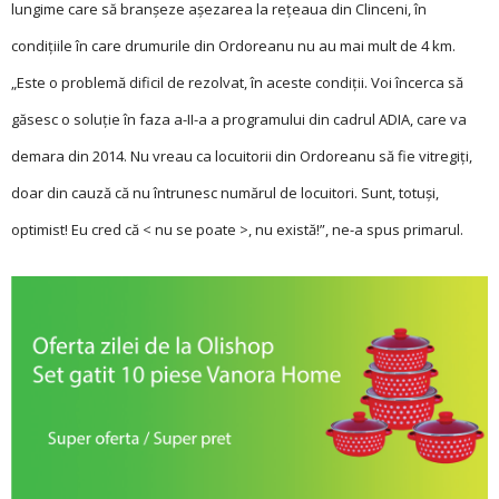
lungime care să branșeze așezarea la rețeaua din Clinceni, în
condițiile în care drumurile din Ordoreanu nu au mai mult de 4 km.
„Este o problemă dificil de rezolvat, în aceste condiții. Voi încerca să
găsesc o soluție în faza a-II-a a programului din cadrul ADIA, care va
demara din 2014. Nu vreau ca locuitorii din Ordoreanu să fie vitregiți,
doar din cauză că nu întrunesc numărul de locuitori. Sunt, totuși,
optimist! Eu cred că < nu se poate >, nu există!”, ne-a spus primarul.