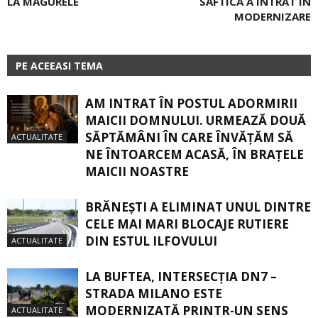
LA ­MĂGURELE
SĂFTICA A INTRAT ÎN
MODERNIZARE
PE ACEEASI TEMA
AM INTRAT ÎN POSTUL ADORMIRII
MAICII DOMNULUI. URMEAZĂ DOUĂ
SĂPTĂMÂNI ÎN CARE ÎNVĂŢĂM SĂ
ACTUALITATE
NE ÎNTOARCEM ACASĂ, ÎN BRAŢELE
MAICII NOASTRE
BRĂNEȘTI A ELIMINAT UNUL DINTRE
CELE MAI MARI BLOCAJE RUTIERE
DIN ESTUL ILFOVULUI
ACTUALITATE
LA BUFTEA, INTERSECŢIA DN7 –
STRADA MILANO ESTE
MODERNIZATĂ PRINTR-UN SENS
ACTUALITATE