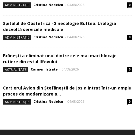
Cristina Nedelcu
-
04/08/2026
ADMINISTRAȚIE
0
Spitalul de Obstetrică -Ginecologie Buftea. Urologia
dezvoltă serviciile medicale
Cristina Nedelcu
-
04/08/2026
ADMINISTRAȚIE
0
Brănești a eliminat unul dintre cele mai mari blocaje
rutiere din estul Ilfovului
Carmen Istrate
-
04/08/2026
ACTUALITATE
0
Cartierul Avion din Ştefăneştii de Jos a intrat într-un amplu
proces de modernizare a...
Cristina Nedelcu
-
04/08/2026
ADMINISTRAȚIE
0