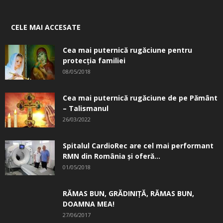
CELE MAI ACCESATE
Cea mai puternică rugăciune pentru
protecția familiei
08/05/2018
Cea mai puternică rugăciune de pe Pământ
– Talismanul
26/03/2022
Spitalul CardioRec are cel mai performant
RMN din România și oferă...
01/05/2018
RĂMAS BUN, GRĂDINIŢĂ, ­RĂMAS BUN,
DOAMNA MEA!
27/06/2017