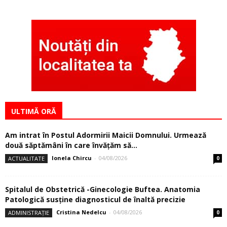
ULTIMĂ ORĂ
Am intrat în Postul Adormirii Maicii Domnului. Urmează
două săptămâni în care învăţăm să...
Ionela Chircu
-
04/08/2026
ACTUALITATE
0
Spitalul de Obstetrică -Ginecologie Buftea. Anatomia
Patologică susţine diagnosticul de înaltă precizie
Cristina Nedelcu
-
04/08/2026
ADMINISTRAȚIE
0