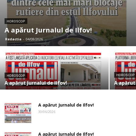
HOROSCOP
A apărut Jurnalul de Ilfov!
Redactia
-
04/08/2026
HOROSCOP
HOROSCOP
A apărut Jurnalul de Ilfov!
A apărut 
A apărut Jurnalul de Ilfov!
30/06/2026
A apărut Jurnalul de Ilfov!