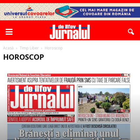
Acasă
Timp Liber
Horoscop
HOROSCOP