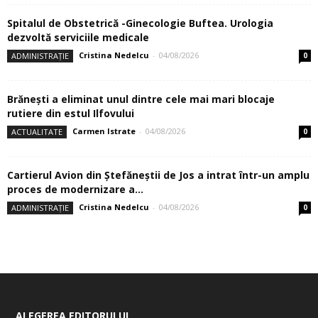
Spitalul de Obstetrică -Ginecologie Buftea. Urologia
dezvoltă serviciile medicale
Cristina Nedelcu
-
04/08/2026
ADMINISTRAȚIE
0
Brănești a eliminat unul dintre cele mai mari blocaje
rutiere din estul Ilfovului
Carmen Istrate
-
04/08/2026
ACTUALITATE
0
Cartierul Avion din Ştefăneştii de Jos a intrat într-un amplu
proces de modernizare a...
Cristina Nedelcu
-
04/08/2026
ADMINISTRAȚIE
0
ALEGEREA EDITORULUI