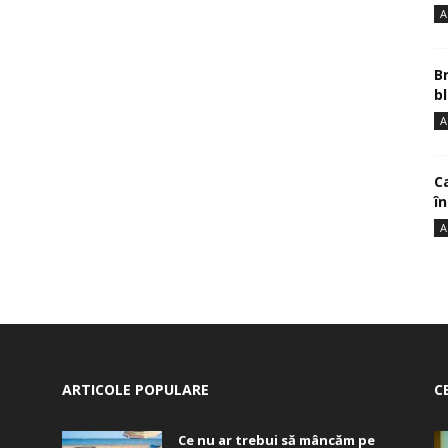
A
B
bl
A
Ca
î
A
ARTICOLE POPULARE
C
Ce nu ar trebui să mâncăm pe