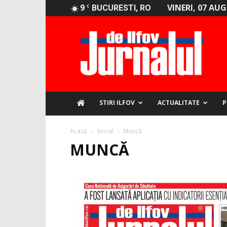
9
VINERI, 07 AU
C
BUCURESTI, RO
Jurnalul
de
Ilfov
STIRI ILFOV
ACTUALITATE
P
Acasă
Social
Muncă
MUNCĂ