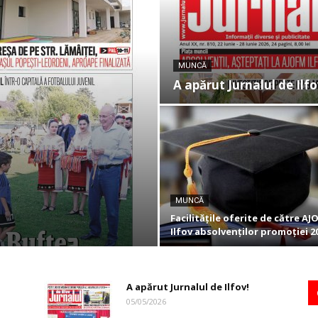
MUNCĂ
A apărut Jurnalul de Ilfo
MUNCĂ
Facilitățile oferite de către A
Ilfov absolvenților promoției 2
A apărut Jurnalul de Ilfov!
05/05/2026