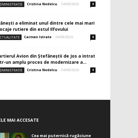
Cristina Nedelcu
-
04/08/2026
DMINISTRAȚIE
0
rănești a eliminat unul dintre cele mai mari
ocaje rutiere din estul Ilfovului
Carmen Istrate
-
04/08/2026
CTUALITATE
0
rtierul Avion din Ştefăneştii de Jos a intrat
ntr-un amplu proces de modernizare a...
Cristina Nedelcu
-
04/08/2026
DMINISTRAȚIE
0
ELE MAI ACCESATE
Cea mai puternică rugăciune