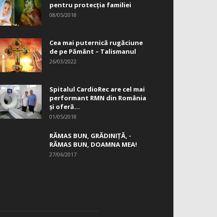
pentru protecția familiei
08/05/2018
Cea mai puternică rugăciune
de pe Pământ – Talismanul
26/03/2022
Spitalul CardioRec are cel mai
performant RMN din România
și oferă...
01/05/2018
RĂMAS BUN, GRĂDINIŢĂ, ­
RĂMAS BUN, DOAMNA MEA!
27/06/2017