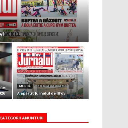
v!
MUNCĂ
JOFM
026
A apărut Jurnalul de Ilfov!
CATEGORII ANUNTURI