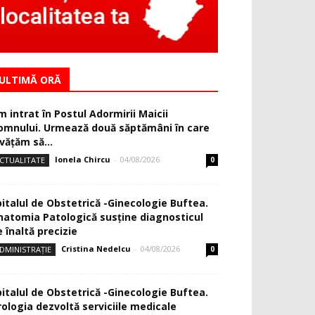
ULTIMĂ ORĂ
m intrat în Postul Adormirii Maicii
omnului. Urmează două săptămâni în care
văţăm să...
Ionela Chircu
-
04/08/2026
CTUALITATE
0
pitalul de Obstetrică -Ginecologie Buftea.
natomia Patologică susţine diagnosticul
 înaltă precizie
Cristina Nedelcu
-
04/08/2026
DMINISTRAȚIE
0
pitalul de Obstetrică -Ginecologie Buftea.
rologia dezvoltă serviciile medicale