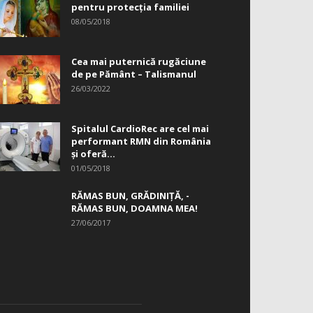
pentru protecția familiei
08/05/2018
Cea mai puternică rugăciune
de pe Pământ – Talismanul
26/03/2022
Spitalul CardioRec are cel mai
performant RMN din România
și oferă...
01/05/2018
RĂMAS BUN, GRĂDINIŢĂ, ­
RĂMAS BUN, DOAMNA MEA!
27/06/2017