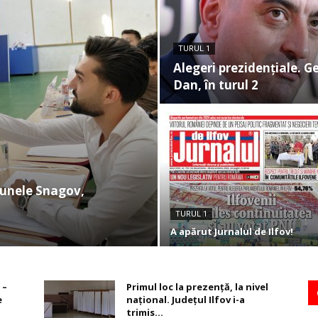
TURUL 1
Alegeri prezidențiale. G
Dan, în turul 2
munele Snagov,
TURUL 1
A apărut Jurnalul de Ilfov!
 –
Primul loc la prezență, la nivel
e
național. Judeţul Ilfov i-a
trimis...