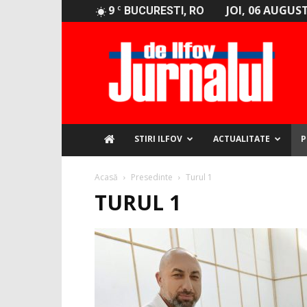
9
JOI, 06 AUGUST
C
BUCURESTI, RO
Jurnalul
de
Ilfov
STIRI ILFOV
ACTUALITATE
P
Acasă
Presedinte
Turul 1
TURUL 1