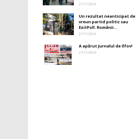
27/11/2024
Un rezultat neanticipat de
vreun partid politic sau
ExitPoll. Românii...
27/11/2024
A apărut Jurnalul de Ilfov!
27/11/2024