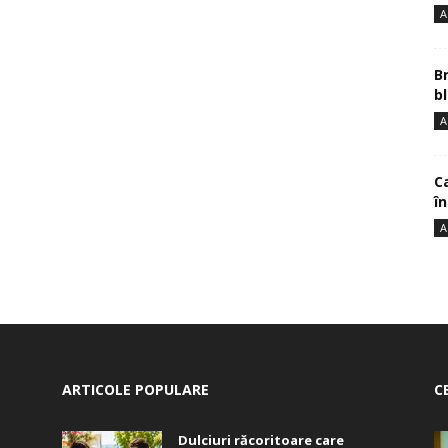
A
B
bl
A
Ca
î
A
ARTICOLE POPULARE
C
Dulciuri răcoritoare care