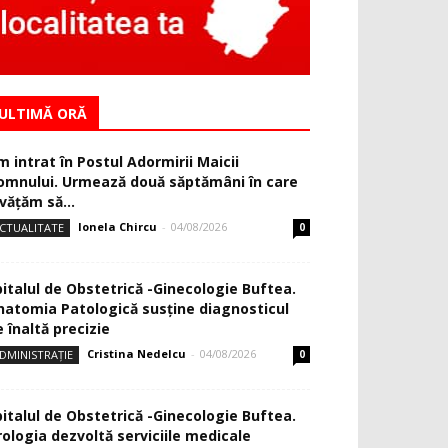
ULTIMĂ ORĂ
m intrat în Postul Adormirii Maicii
omnului. Urmează două săptămâni în care
văţăm să...
Ionela Chircu
-
04/08/2026
CTUALITATE
0
pitalul de Obstetrică -Ginecologie Buftea.
natomia Patologică susţine diagnosticul
 înaltă precizie
Cristina Nedelcu
-
04/08/2026
DMINISTRAȚIE
0
pitalul de Obstetrică -Ginecologie Buftea.
rologia dezvoltă serviciile medicale