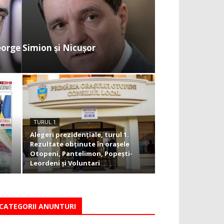
eorge Simion și Nicușor
TURUL 1
Alegeri prezidențiale, turul 1.
Rezultate obținute în orașele
Otopeni, Pantelimon, Popești-
Leordeni și Voluntari
CATEGORII ANUNTURI