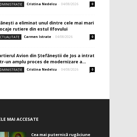
Cristina Nedelcu
-
04/08/2026
DMINISTRAȚIE
0
rănești a eliminat unul dintre cele mai mari
ocaje rutiere din estul Ilfovului
Carmen Istrate
-
04/08/2026
CTUALITATE
0
rtierul Avion din Ştefăneştii de Jos a intrat
ntr-un amplu proces de modernizare a...
Cristina Nedelcu
-
04/08/2026
DMINISTRAȚIE
0
ELE MAI ACCESATE
Cea mai puternică rugăciune