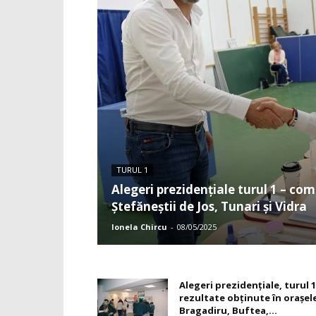
TURUL 1
Alegeri prezidențiale turul 1 – co
Ștefăneștii de Jos, Tunari și Vidra
Ionela Chircu
-
08/05/2025
Alegeri prezidențiale, turul 1
rezultate obținute în orașel
Bragadiru, Buftea,...