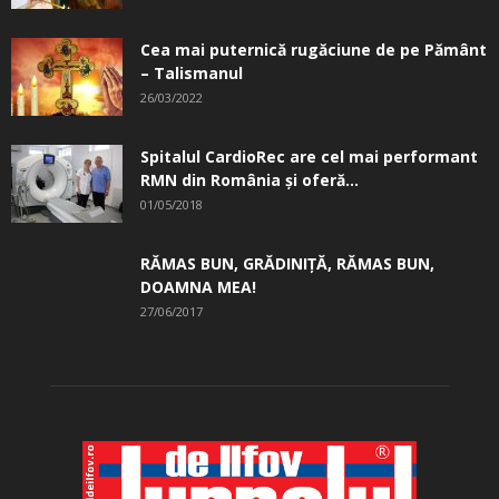
Cea mai puternică rugăciune de pe Pământ
– Talismanul
26/03/2022
Spitalul CardioRec are cel mai performant
RMN din România și oferă...
01/05/2018
RĂMAS BUN, GRĂDINIŢĂ, ­RĂMAS BUN,
DOAMNA MEA!
27/06/2017