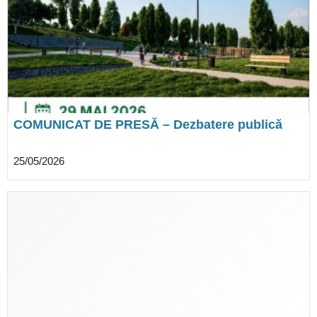
COMUNICAT DE PRESĂ – Dezbatere publică
pentru un nou proiect ce va fi propus pentru
finanțare din fonduri europene, Brănești
25/05/2026