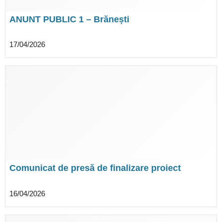
ANUNT PUBLIC 1 – Brănești
17/04/2026
Comunicat de presă de finalizare proiect
„PNRR: Fonduri pentru România modernă și
reformată!” – Otopeni
16/04/2026