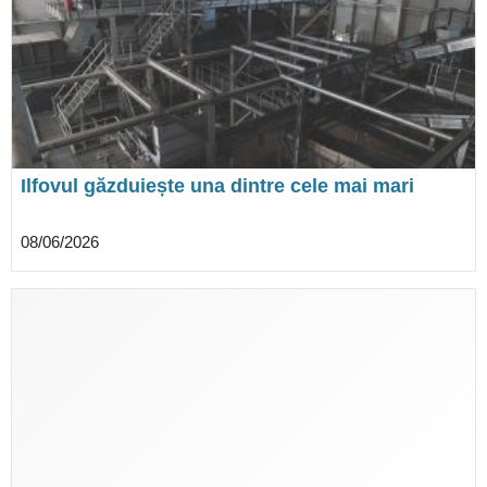
Ilfovul găzduiește una dintre cele mai mari
platforme de tratare a deșeurilor din Europa.
CMID Vidra devine centrul noului sistem
08/06/2026
regional