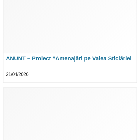
ANUNȚ – Proiect ”Amenajări pe Valea Sticlăriei
– baraj Bălteni, jud. Ilfov”
21/04/2026