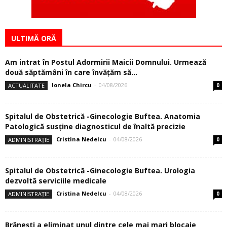
ULTIMĂ ORĂ
Am intrat în Postul Adormirii Maicii Domnului. Urmează
două săptămâni în care învăţăm să...
Ionela Chircu
-
04/08/2026
ACTUALITATE
0
Spitalul de Obstetrică -Ginecologie Buftea. Anatomia
Patologică susţine diagnosticul de înaltă precizie
Cristina Nedelcu
-
04/08/2026
ADMINISTRAȚIE
0
Spitalul de Obstetrică -Ginecologie Buftea. Urologia
dezvoltă serviciile medicale
Cristina Nedelcu
-
04/08/2026
ADMINISTRAȚIE
0
Brănești a eliminat unul dintre cele mai mari blocaje