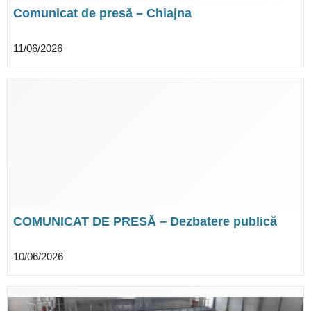
Comunicat de presă – Chiajna
11/06/2026
COMUNICAT DE PRESĂ – Dezbatere publică
privind propunerile preliminare ale Planului
Urbanistic General al Comunei Gruiu, Județul
10/06/2026
Ilfov