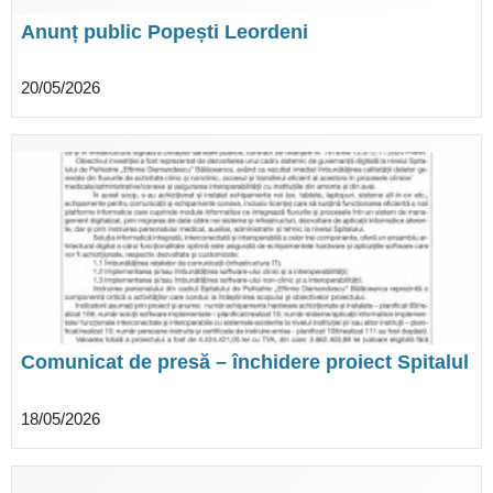
Anunț public Popești Leordeni
20/05/2026
Comunicat de presă – închidere proiect Spitalul
de Psihiatrie ”Eftimie Diamandescu”
Bălăceanca
18/05/2026