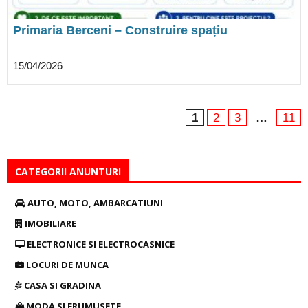
Primaria Berceni – Construire spațiu
Expozițional, modernizare și reabilitare parc
15/04/2026
1
2
3
…
11
CATEGORII ANUNTURI
AUTO, MOTO, AMBARCATIUNI
IMOBILIARE
ELECTRONICE SI ELECTROCASNICE
LOCURI DE MUNCA
CASA SI GRADINA
MODA SI FRUMUSETE