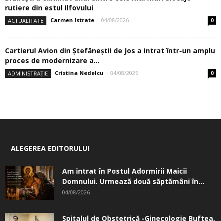
rutiere din estul Ilfovului
Carmen Istrate
-
04/08/2026
ACTUALITATE
0
Cartierul Avion din Ştefăneştii de Jos a intrat într-un amplu
proces de modernizare a...
Cristina Nedelcu
-
04/08/2026
ADMINISTRAȚIE
0
ALEGEREA EDITORULUI
Am intrat în Postul Adormirii Maicii
Domnului. Urmează două săptămâni în...
04/08/2026
Spitalul de Obstetrică -Ginecologie Buftea.