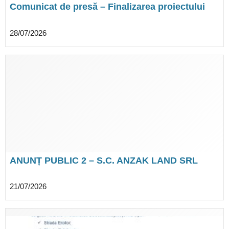
Comunicat de presă – Finalizarea proiectului
DOTAREA CU MOBILIER, MATERIALE
DIDACTICE ȘI ECHIPAMENTE DIGITALE A
28/07/2026
UNITĂȚILOR DIN ÎNVĂȚĂMÂNTUL
PREUNIVERSITAR ȘI A UNITĂȚILOR CONEXE
DIN LOCALITATEA DASCĂLU
ANUNȚ PUBLIC 2 – S.C. ANZAK LAND SRL
21/07/2026