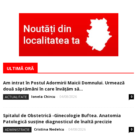
ULTIMĂ ORĂ
Am intrat în Postul Adormirii Maicii Domnului. Urmează
două săptămâni în care învăţăm să...
Ionela Chircu
-
04/08/2026
ACTUALITATE
0
Spitalul de Obstetrică -Ginecologie Buftea. Anatomia
Patologică susţine diagnosticul de înaltă precizie
Cristina Nedelcu
-
04/08/2026
ADMINISTRAȚIE
0