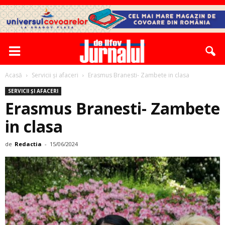
Acasă
Servicii și afaceri
Erasmus Branesti- Zambete in clasa
SERVICII ȘI AFACERI
Erasmus Branesti- Zambete
in clasa
de
Redactia
-
15/06/2024