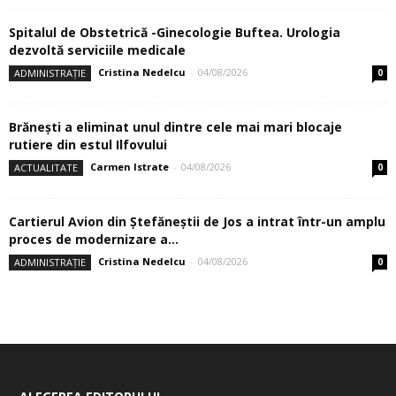
Spitalul de Obstetrică -Ginecologie Buftea. Urologia
dezvoltă serviciile medicale
Cristina Nedelcu
-
04/08/2026
ADMINISTRAȚIE
0
Brănești a eliminat unul dintre cele mai mari blocaje
rutiere din estul Ilfovului
Carmen Istrate
-
04/08/2026
ACTUALITATE
0
Cartierul Avion din Ştefăneştii de Jos a intrat într-un amplu
proces de modernizare a...
Cristina Nedelcu
-
04/08/2026
ADMINISTRAȚIE
0