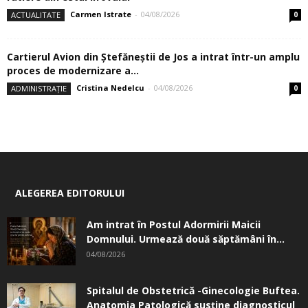
Carmen Istrate
-
04/08/2026
ACTUALITATE
0
Cartierul Avion din Ştefăneştii de Jos a intrat într-un amplu
proces de modernizare a...
Cristina Nedelcu
-
04/08/2026
ADMINISTRAȚIE
0
ALEGEREA EDITORULUI
Am intrat în Postul Adormirii Maicii
Domnului. Urmează două săptămâni în...
04/08/2026
Spitalul de Obstetrică -Ginecologie Buftea.
Anatomia Patologică susţine diagnosticul