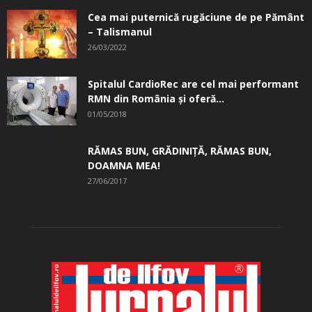
Cea mai puternică rugăciune de pe Pământ
– Talismanul
26/03/2022
Spitalul CardioRec are cel mai performant
RMN din România și oferă...
01/05/2018
RĂMAS BUN, GRĂDINIŢĂ, ­RĂMAS BUN,
DOAMNA MEA!
27/06/2017