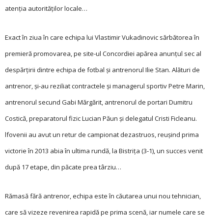
atenția autorităților locale…
Exact în ziua în care echipa lui Vlastimir Vukadinovic sărbătorea în
premieră promovarea, pe site-ul Concordiei apărea anunțul sec al
despărțirii dintre echipa de fotbal și antrenorul Ilie Stan. Alături de
antrenor, și-au reziliat contractele și managerul sportiv Petre Marin,
antrenorul secund Gabi Mărgărit, antrenorul de portari Dumitru
Costică, preparatorul fizic Lucian Păun și delegatul Cristi Ficleanu.
lfovenii au avut un retur de campionat dezastruos, reușind prima
victorie în 2013 abia în ultima rundă, la Bistrița (3-1), un succes venit
după 17 etape, din păcate prea târziu…
Rămasă fără antrenor, echipa este în căutarea unui nou tehnician,
care să vizeze revenirea rapidă pe prima scenă, iar numele care se