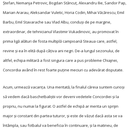
Ștefan, Nemanja Petrovic, Bogdan Stăncuț, Alexandru Ilie, Sandor Pap,
Marian Ararau, Aleksandar Vuletic, Horia Codin, Mihai Văcărescu, Emil
Barbu, Emil Stavarache sau Vlad Albu, conduși de pe margine,
extraordinar, de tehnicianul Vlastimir Vukadinovic, au promovat în
prima ligă alături de fosta multiplă campioană Steaua care, astfel,
revine și ea în elită după câțiva ani negri. De-a lungul sezonului, de
altfel, echipa militară a fost singura care a pus probleme Chiajnei,
Concordia având în rest foarte puține meciuri cu adevărat disputate.
Acum, urmează vacanța. Una meritată, la finalul căreia suntem curioși
să vedem dacă baschetbaliștii vor deveni vedetele Concordiei și la
propriu, nu numai la figurat. O astfel de echipă ar merita un sprijin
major și constant din partea tuturor, și este de văzut dacă asta se va
întâmpla, sau fotbalul va beneficia în continuare, și la matineu, de