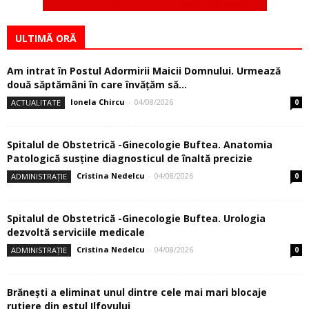
ULTIMĂ ORĂ
Am intrat în Postul Adormirii Maicii Domnului. Urmează
două săptămâni în care învăţăm să...
Ionela Chircu
-
04/08/2026
ACTUALITATE
0
Spitalul de Obstetrică -Ginecologie Buftea. Anatomia
Patologică susţine diagnosticul de înaltă precizie
Cristina Nedelcu
-
04/08/2026
ADMINISTRAȚIE
0
Spitalul de Obstetrică -Ginecologie Buftea. Urologia
dezvoltă serviciile medicale
Cristina Nedelcu
-
04/08/2026
ADMINISTRAȚIE
0
Brănești a eliminat unul dintre cele mai mari blocaje
rutiere din estul Ilfovului