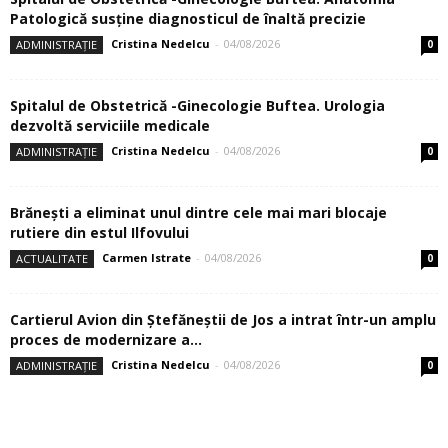
Patologică susţine diagnosticul de înaltă precizie
Cristina Nedelcu
-
04/08/2026
ADMINISTRAȚIE
0
Spitalul de Obstetrică -Ginecologie Buftea. Urologia
dezvoltă serviciile medicale
Cristina Nedelcu
-
04/08/2026
ADMINISTRAȚIE
0
Brănești a eliminat unul dintre cele mai mari blocaje
rutiere din estul Ilfovului
Carmen Istrate
-
04/08/2026
ACTUALITATE
0
Cartierul Avion din Ştefăneştii de Jos a intrat într-un amplu
proces de modernizare a...
Cristina Nedelcu
-
04/08/2026
ADMINISTRAȚIE
0