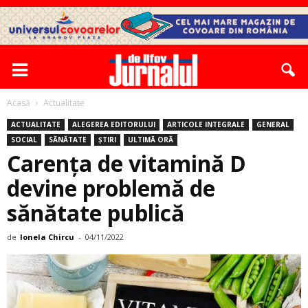
Acasă
Actualitate
ACTUALITATE
ALEGEREA EDITORULUI
ARTICOLE INTEGRALE
GENERAL
SOCIAL
SĂNĂTATE
ȘTIRI
ULTIMĂ ORĂ
Carența de vitamină D
devine problemă de
sănătate publică
de
Ionela Chircu
-
04/11/2022