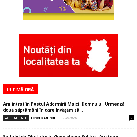
ULTIMĂ ORĂ
Am intrat în Postul Adormirii Maicii Domnului. Urmează
două săptămâni în care învăţăm să...
Ionela Chircu
-
04/08/2026
ACTUALITATE
0
Spitalul de Obstetrică -Ginecologie Buftea. Anatomia