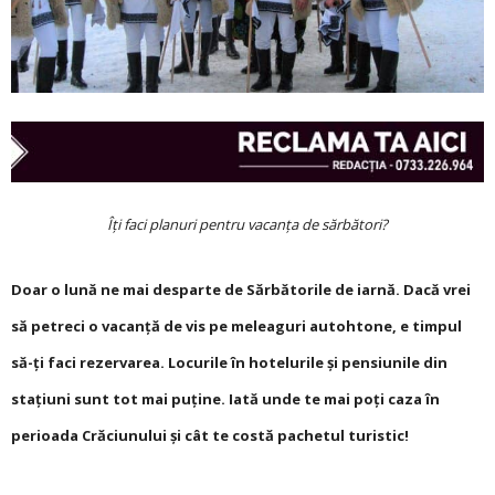
Îți faci planuri pentru vacanța de sărbători?
Doar o lună ne mai desparte de Sărbătorile de iarnă. Dacă vrei
să petreci o vacanță de vis pe meleaguri autohtone, e timpul
să-ți faci rezervarea. Locurile în hotelurile și pensiunile din
stațiuni sunt tot mai puține. Iată unde te mai poți caza în
perioada Crăciunului și cât te costă pachetul turistic!