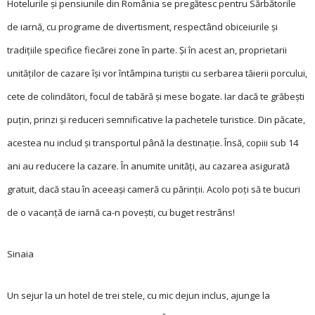
Hotelurile și pensiunile din România se pregătesc pentru Sărbătorile
de iarnă, cu programe de divertisment, respectând obiceiurile și
tradițiile specifice fiecărei zone în parte. Și în acest an, proprietarii
unităților de cazare își vor întâmpina turiștii cu serbarea tăierii porcului,
cete de colindători, focul de tabără și mese bogate. Iar dacă te grăbești
puțin, prinzi și reduceri semnificative la pachetele turistice. Din păcate,
acestea nu includ și transportul până la destinație. Însă, copiii sub 14
ani au reducere la cazare. În anumite unități, au cazarea asigurată
gratuit, dacă stau în aceeași cameră cu părinții. Acolo poți să te bucuri
de o vacanță de iarnă ca-n povești, cu buget restrâns!
Sinaia
Un sejur la un hotel de trei stele, cu mic dejun inclus, ajunge la