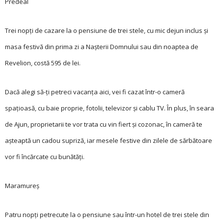
Predeal
Trei nopți de cazare la o pensiune de trei stele, cu mic dejun inclus și
masa festivă din prima zi a Nașterii Domnului sau din noaptea de
Revelion, costă 595 de lei.
Dacă alegi să-ți petreci vacanța aici, vei fi cazat într-o cameră
spațioasă, cu baie proprie, fotolii, televizor și cablu TV. În plus, în seara
de Ajun, proprietarii te vor trata cu vin fiert și cozonac, în cameră te
așteaptă un cadou supriză, iar mesele festive din zilele de sărbătoare
vor fi încărcate cu bunătăți.
Maramureș
Patru nopți petrecu­te la o pensiune sau
într-un hotel de trei stele din