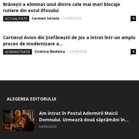
Brănești a eliminat unul dintre cele mai mari blocaje
rutiere din estul Ilfovului
Carmen Istrate
-
04/08/2026
ACTUALITATE
0
Cartierul Avion din Ştefăneştii de Jos a intrat într-un amplu
proces de modernizare a...
Cristina Nedelcu
-
04/08/2026
ADMINISTRAȚIE
0
ALEGEREA EDITORULUI
Am intrat în Postul Adormirii Maicii
Domnului. Urmează două săptămâni în...
04/08/2026