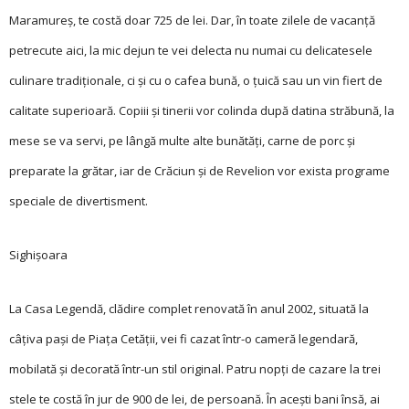
Maramureș, te costă doar 725 de lei. Dar, în toate zilele de vacanță
petrecute aici, la mic dejun te vei delecta nu numai cu delicatesele
culinare tradiționale, ci și cu o cafea bună, o țuică sau un vin fiert de
calitate superioară. Copiii și tinerii vor colinda după datina străbună, la
mese se va servi, pe lângă multe alte bunătăți, carne de porc și
preparate la grătar, iar de Crăciun și de Revelion vor exista programe
speciale de divertisment.
Sighișoara
La Casa Legendă, clădire complet renovată în anul 2002, situată la
câțiva pași de Piața Cetății, vei fi cazat într-o cameră legendară,
mobilată și decorată într-un stil original. Patru nopți de cazare la trei
stele te costă în jur de 900 de lei, de persoană. În acești bani însă, ai