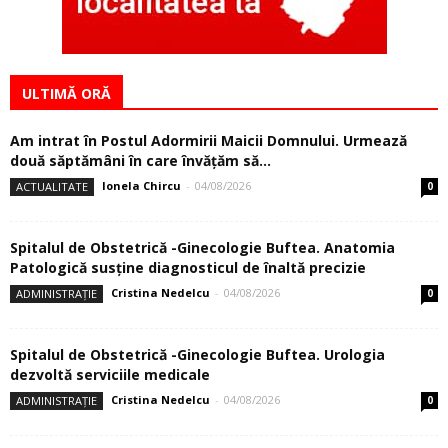
ULTIMĂ ORĂ
Am intrat în Postul Adormirii Maicii Domnului. Urmează
două săptămâni în care învăţăm să...
Ionela Chircu
-
04/08/2026
ACTUALITATE
0
Spitalul de Obstetrică -Ginecologie Buftea. Anatomia
Patologică susţine diagnosticul de înaltă precizie
Cristina Nedelcu
-
04/08/2026
ADMINISTRAȚIE
0
Spitalul de Obstetrică -Ginecologie Buftea. Urologia
dezvoltă serviciile medicale
Cristina Nedelcu
-
04/08/2026
ADMINISTRAȚIE
0