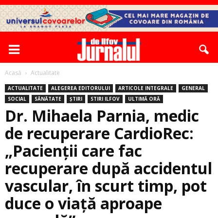
Acasă
Actualitate
ACTUALITATE
ALEGEREA EDITORULUI
ARTICOLE INTEGRALE
GENERAL
SOCIAL
SĂNĂTATE
ȘTIRI
STIRI ILFOV
ULTIMĂ ORĂ
Dr. Mihaela Parnia, medic
de recuperare CardioRec:
„Pacienţii care fac
recuperare după accidentul
vascular, în scurt timp, pot
duce o viaţă aproape