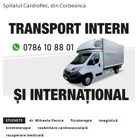
Spitalul CardioRec, din Corbeanca.
ETICHETE
dr. Mihaela Parnia
fizioterapie
imagistică
kinetoterapie
reabilitare cardiovasculară
recuperare medicală