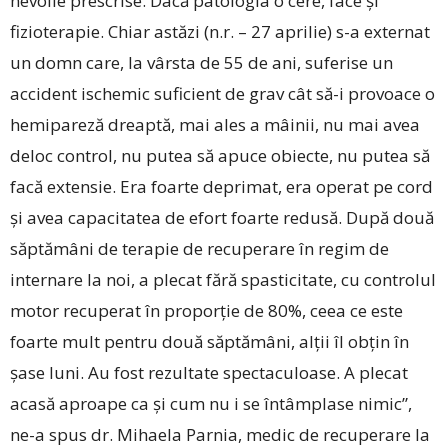
nevoile prescrise. Dacă patologia o cere, face și
fizioterapie. Chiar astăzi (n.r. – 27 aprilie) s-a externat
un domn care, la vârsta de 55 de ani, suferise un
accident ischemic suficient de grav cât să-i provoace o
hemipareză dreaptă, mai ales a mâinii, nu mai avea
deloc control, nu putea să apuce obiecte, nu putea să
facă extensie. Era foarte deprimat, era operat pe cord
și avea capacitatea de efort foarte redusă. După două
săptămâni de terapie de recuperare în regim de
internare la noi, a plecat fără spasticitate, cu controlul
motor recuperat în proporție de 80%, ceea ce este
foarte mult pentru două săptămâni, alții îl obțin în
șase luni. Au fost rezultate spectaculoase. A plecat
acasă aproape ca și cum nu i se întâmplase nimic”,
ne-a spus dr. Mihaela Parnia, medic de recuperare la