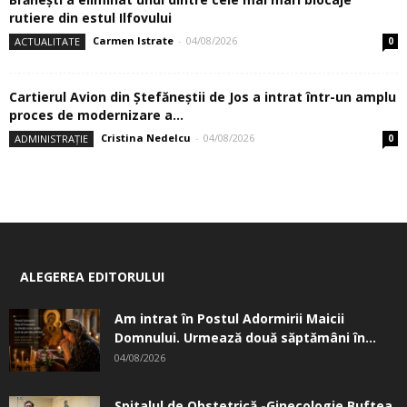
rutiere din estul Ilfovului
Carmen Istrate
-
04/08/2026
ACTUALITATE
0
Cartierul Avion din Ştefăneştii de Jos a intrat într-un amplu
proces de modernizare a...
Cristina Nedelcu
-
04/08/2026
ADMINISTRAȚIE
0
ALEGEREA EDITORULUI
Am intrat în Postul Adormirii Maicii
Domnului. Urmează două săptămâni în...
04/08/2026
Spitalul de Obstetrică -Ginecologie Buftea.