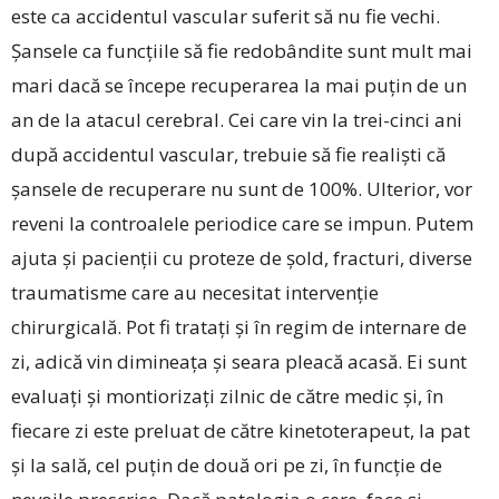
este ca accidentul vascular suferit să nu fie vechi.
Șansele ca funcțiile să fie redobândite sunt mult mai
mari dacă se începe recuperarea la mai puțin de un
an de la atacul cerebral. Cei care vin la trei-cinci ani
după accidentul vascular, trebuie să fie realiști că
șansele de recuperare nu sunt de 100%. Ulterior, vor
reveni la controalele periodice care se impun. Putem
ajuta și pacienții cu proteze de șold, fracturi, diverse
traumatisme care au necesitat intervenție
chirurgicală. Pot fi tratați și în regim de internare de
zi, adică vin dimineața și seara pleacă acasă. Ei sunt
evaluați și montiorizați zilnic de către medic și, în
fiecare zi este preluat de către kinetoterapeut, la pat
și la sală, cel puțin de două ori pe zi, în funcție de