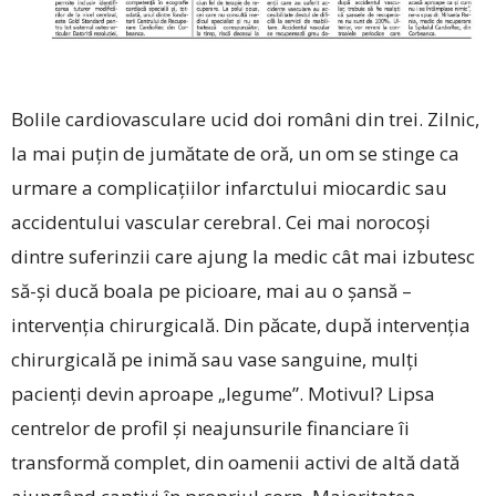
Bolile cardiovasculare ucid doi români din trei. Zilnic,
la mai puțin de jumătate de oră, un om se stinge ca
urmare a complicațiilor infarctului miocardic sau
accidentului vascular cerebral. Cei mai norocoși
dintre suferinzii care ajung la medic cât mai izbutesc
să-și ducă boala pe picioare, mai au o șansă –
intervenția chirurgicală. Din păcate, după intervenția
chirurgicală pe inimă sau vase sanguine, mulți
pacienți devin aproape „legume”. Motivul? Lipsa
centrelor de profil și neajunsurile financiare îi
transformă complet, din oamenii activi de altă dată