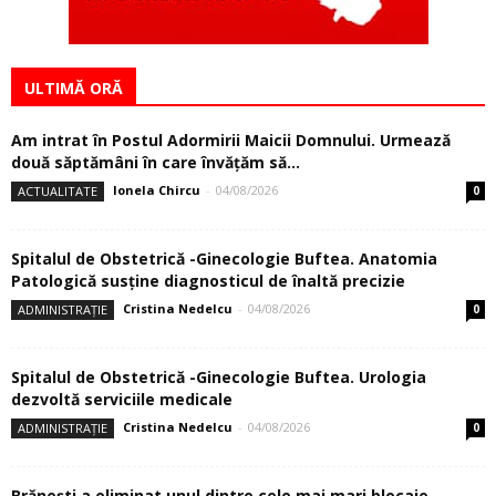
ULTIMĂ ORĂ
Am intrat în Postul Adormirii Maicii Domnului. Urmează
două săptămâni în care învăţăm să...
Ionela Chircu
-
04/08/2026
ACTUALITATE
0
Spitalul de Obstetrică -Ginecologie Buftea. Anatomia
Patologică susţine diagnosticul de înaltă precizie
Cristina Nedelcu
-
04/08/2026
ADMINISTRAȚIE
0
Spitalul de Obstetrică -Ginecologie Buftea. Urologia
dezvoltă serviciile medicale
Cristina Nedelcu
-
04/08/2026
ADMINISTRAȚIE
0
Brănești a eliminat unul dintre cele mai mari blocaje