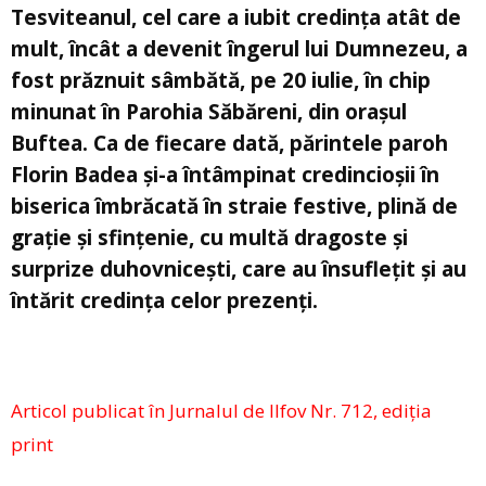
Tesviteanul, cel care a iubit credința atât de
mult, încât a devenit îngerul lui Dumnezeu, a
fost prăznuit sâmbătă, pe 20 iulie, în chip
minunat în Parohia Săbăreni, din orașul
Buftea. Ca de fiecare dată, părintele paroh
Florin Badea și-a întâmpinat credincioșii în
biserica îmbrăcată în straie festive, plină de
grație și sfințenie, cu multă dragoste și
surprize duhovnicești, care au însuflețit și au
întărit credința celor prezenți.
Articol publicat în Jurnalul de Ilfov Nr. 712, ediția
print