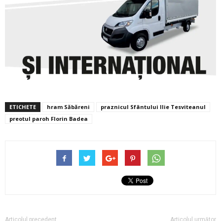
ETICHETE
hram Săbăreni
praznicul Sfântului Ilie Tesviteanul
preotul paroh Florin Badea
Articolul precedent
Articolul următor