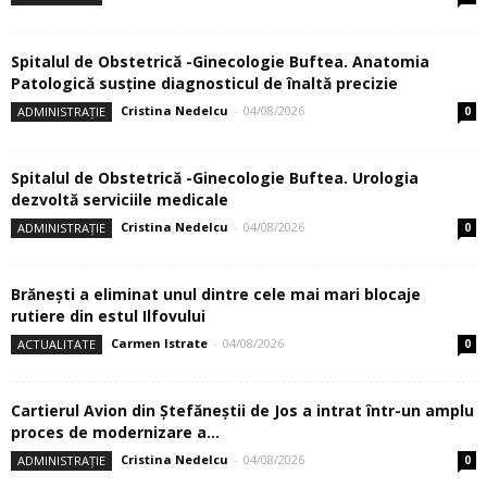
Spitalul de Obstetrică -Ginecologie Buftea. Anatomia
Patologică susţine diagnosticul de înaltă precizie
Cristina Nedelcu
-
04/08/2026
ADMINISTRAȚIE
0
Spitalul de Obstetrică -Ginecologie Buftea. Urologia
dezvoltă serviciile medicale
Cristina Nedelcu
-
04/08/2026
ADMINISTRAȚIE
0
Brănești a eliminat unul dintre cele mai mari blocaje
rutiere din estul Ilfovului
Carmen Istrate
-
04/08/2026
ACTUALITATE
0
Cartierul Avion din Ştefăneştii de Jos a intrat într-un amplu
proces de modernizare a...
Cristina Nedelcu
-
04/08/2026
ADMINISTRAȚIE
0