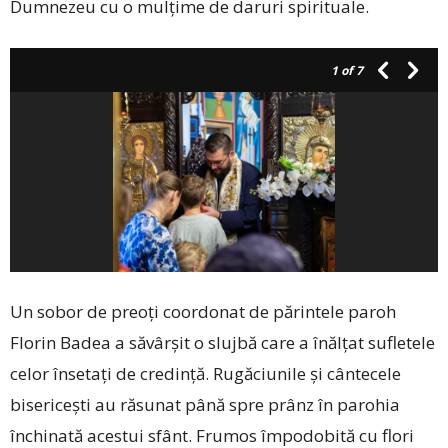
Dumnezeu cu o mulțime de daruri spirituale.
1
of 7
Un sobor de preoți coordonat de părintele paroh
Florin Badea a săvârșit o slujbă care a înălțat sufletele
celor însetați de credință. Rugăciunile și cântecele
bisericești au răsunat până spre prânz în parohia
închinată acestui sfânt. Frumos împodobită cu flori