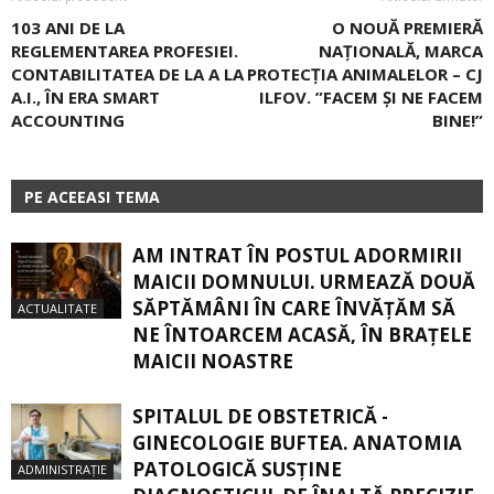
103 ANI DE LA
O NOUĂ PREMIERĂ
REGLEMENTAREA PROFESIEI.
NAȚIONALĂ, MARCA
CONTABILITATEA DE LA A LA
PROTECȚIA ANIMALELOR – CJ
A.I., ÎN ERA SMART
ILFOV. ”FACEM ȘI NE FACEM
ACCOUNTING
BINE!”
PE ACEEASI TEMA
AM INTRAT ÎN POSTUL ADORMIRII
MAICII DOMNULUI. URMEAZĂ DOUĂ
SĂPTĂMÂNI ÎN CARE ÎNVĂŢĂM SĂ
ACTUALITATE
NE ÎNTOARCEM ACASĂ, ÎN BRAŢELE
MAICII NOASTRE
SPITALUL DE OBSTETRICĂ -
GINECOLOGIE BUFTEA. ANATOMIA
PATOLOGICĂ SUSŢINE
ADMINISTRAȚIE