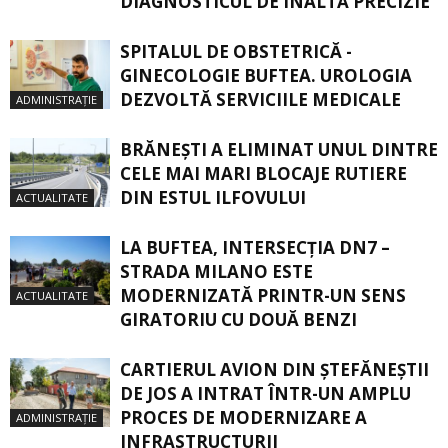
DIAGNOSTICUL DE ÎNALTĂ PRECIZIE
SPITALUL DE OBSTETRICĂ -
GINECOLOGIE BUFTEA. UROLOGIA
DEZVOLTĂ SERVICIILE MEDICALE
ADMINISTRAȚIE
BRĂNEȘTI A ELIMINAT UNUL DINTRE
CELE MAI MARI BLOCAJE RUTIERE
DIN ESTUL ILFOVULUI
ACTUALITATE
LA BUFTEA, INTERSECŢIA DN7 –
STRADA MILANO ESTE
MODERNIZATĂ PRINTR-UN SENS
ACTUALITATE
GIRATORIU CU DOUĂ BENZI
CARTIERUL AVION DIN ŞTEFĂNEŞTII
DE JOS A INTRAT ÎNTR-UN AMPLU
PROCES DE MODERNIZARE A
ADMINISTRAȚIE
INFRASTRUCTURII