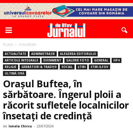
Acasă
Actualitate
ACTUALITATE
ADMINISTRAȚIE
ALEGEREA EDITORULUI
ARTICOLE INTEGRALE
EVENIMENT
GALERIE FOTO
GENERAL
HP4
RELIGIE
SĂRBĂTORI & TRADIȚII
SOCIAL
ȘTIRI
STIRI ILFOV
ULTIMĂ ORĂ
Orașul Buftea, în
sărbătoare. Îngerul ploii a
răcorit sufletele localnicilor
însetaţi de credinţă
de
Ionela Chircu
-
23/07/2024