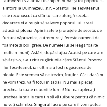
Dumnezeu s-a arătat în chip minunat și tot poporul s-
a întors la Dumnezeu. (n.r. – Sfântul Ilie Tesviteanul
este recunoscut ca sfântul care alungă seceta,
deoarece el a reușit să salveze poporul lui Israel
aducând ploaia. Apără satele și orașele de secetă, de
furtuni năpraznice, cutremure și ferește oamenii de
foamete și boli grele. De numele lui se leagă foarte
multe minuni). Astăzi, după slujba Acatist pe care am
săvârșit-o, s-au citit rugăciunile către Sfântul Prooroc
Ilie Tesviteanul, iar ultima a fost rugăciunea de
ploaie. Este vremea să ne trezim, fraților. Căci, dacă nu
ne vom trezi, va fi totul în zadar. Nu mai aplecați
urechea la toate nebuniile lumii! Nu mai aplecați
urechea la știrile care țin să vă tulbure pentru că nimic
nu veți schimba. Singurul lucru pe care îl vom putea