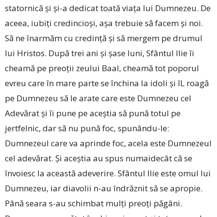
statornică și și-a dedicat toată viața lui Dumnezeu. De
aceea, iubiți credincioși, așa trebuie să facem și noi.
Să ne înarmăm cu credință și să mergem pe drumul
lui Hristos. După trei ani și șase luni, Sfântul Ilie îi
cheamă pe preoții zeului Baal, cheamă tot poporul
evreu care în mare parte se închina la ­idoli și îL roagă
pe Dumnezeu să le arate care este Dumnezeu cel
Adevărat și îi pune pe aceștia să pună totul pe
jertfelnic, dar să nu pună foc, spunându-le:
Dumnezeul care va aprinde foc, acela este Dumnezeul
cel adevărat. Și aceștia au spus numaidecât că se
învoiesc la această adeverire. Sfântul Ilie este omul lui
Dumnezeu, iar diavolii n-au îndrăznit să se apropie.
Până seara s-au schimbat mulți preoți păgâni.