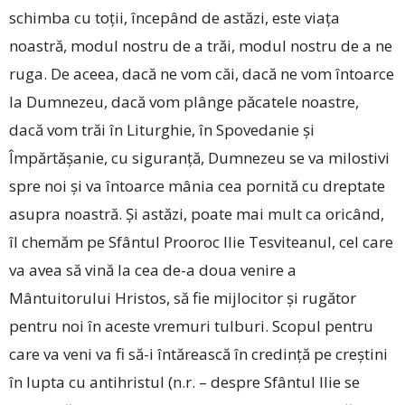
schimba cu toții, începând de astăzi, este viața
noastră, modul nostru de a trăi, modul nostru de a ne
ruga. De aceea, dacă ne vom căi, dacă ne vom întoarce
la Dumnezeu, dacă vom plânge păcatele noastre,
dacă vom trăi în Liturghie, în Spovedanie și
Împărtășanie, cu siguranță, Dumnezeu se va milostivi
spre noi și va întoarce mânia cea pornită cu dreptate
asupra noastră. Și astăzi, poate mai mult ca oricând,
îl chemăm pe Sfântul Prooroc Ilie Tesviteanul, cel care
va avea să vină la cea de-a doua venire a
Mântuitorului Hristos, să fie mijlocitor și rugător
pentru noi în aceste vremuri tulburi. Scopul pentru
care va veni va fi să-i întărească în credință pe creștini
în lupta cu antihristul (n.r. – despre Sfântul Ilie se