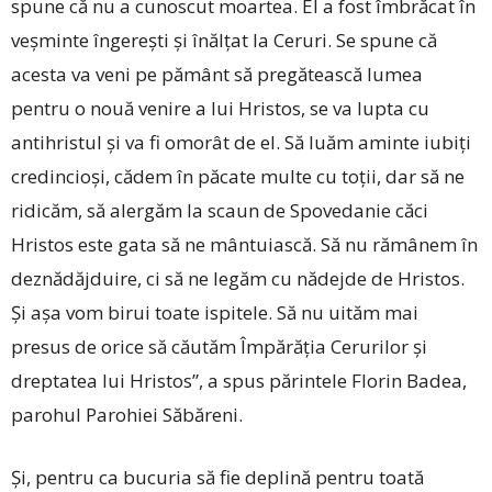
spune că nu a cunoscut moartea. El a fost îmbrăcat în
veșminte îngerești și înălțat la Ceruri. Se spune că
acesta va veni pe pământ să pregătească lumea
pentru o nouă venire a lui Hristos, se va lupta cu
antihristul și va fi omorât de el. Să luăm aminte iubiți
credincioși, cădem în păcate multe cu toții, dar să ne
ridicăm, să alergăm la scaun de Spovedanie ­căci
Hristos este gata să ne mântuiască. Să nu rămânem în
deznădăjduire, ci să ne legăm cu nădejde de Hristos.
Și așa vom birui toate ispitele. Să nu uităm mai
presus de orice să căutăm Împărăția Cerurilor și
dreptatea lui Hristos”, a spus părintele Florin Badea,
parohul Parohiei Săbăreni.
Și, pentru ca bucuria să fie deplină pentru toată