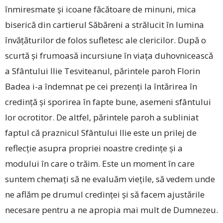
înmiresmate și icoane făcătoare de minuni, mica
biserică din cartierul Săbăreni a strălucit în lumina
învățăturilor de folos sufletesc ale clericilor. După o
scurtă și frumoasă incursiune în viața duhovnicească
a Sfântului Ilie Tesviteanul, părintele paroh Florin
Badea i-a îndemnat pe cei prezenți la întărirea în
credință și sporirea în fapte bune, asemeni sfântului
lor ocrotitor. De altfel, părintele paroh a subliniat
faptul că praznicul Sfântului Ilie este un prilej de
reflecție asupra propriei noastre credințe și a
modului în care o trăim. Este un moment în care
suntem chemați să ne ­evaluăm viețile, să vedem unde
ne aflăm pe drumul credinței și să facem ajustările
necesare pentru a ne apropia mai mult de Dumnezeu.