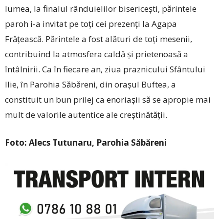
lumea, la finalul rânduielilor bisericești, părintele
paroh i-a invitat pe toți cei prezenți la Agapa
Frățească. Părintele a fost alături de toți mesenii,
contribuind la atmos­fera caldă și prietenoasă a
întâlnirii. Ca în fiecare an, ziua praznicului Sfântului
Ilie, în Parohia Săbăreni, din orașul Buftea, a
constituit un bun prilej ca enoriașii să se apropie mai
mult de valorile autentice ale creștinătății.
Foto: Alecs Tutunaru, Parohia Săbăreni