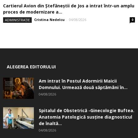
Cartierul Avion din Ştefăneştii de Jos a intrat într-un amplu
proces de modernizare a...
Cristina Nedelcu
-
04/08/2026
ADMINISTRAȚIE
0
ALEGEREA EDITORULUI
Am intrat în Postul Adormirii Maicii
Domnului. Urmează două săptămâni în...
04/08/2026
Spitalul de Obstetrică -Ginecologie Buftea.
Anatomia Patologică susţine diagnosticul
de înaltă...
04/08/2026