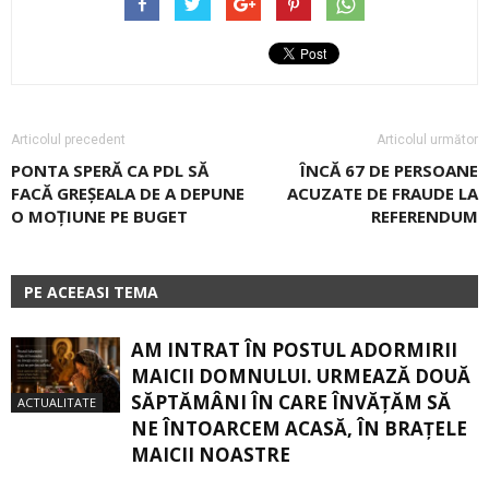
Articolul precedent
Articolul următor
PONTA SPERĂ CA PDL SĂ
ÎNCĂ 67 DE PERSOANE
FACĂ GREȘEALA DE A ­DEPUNE
ACUZATE DE ­FRAUDE LA
O ­MOŢIUNE PE BUGET
REFERENDUM
PE ACEEASI TEMA
AM INTRAT ÎN POSTUL ADORMIRII
MAICII DOMNULUI. URMEAZĂ DOUĂ
SĂPTĂMÂNI ÎN CARE ÎNVĂŢĂM SĂ
ACTUALITATE
NE ÎNTOARCEM ACASĂ, ÎN BRAŢELE
MAICII NOASTRE