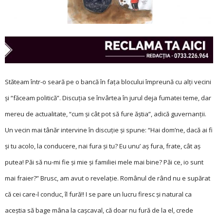
Stăteam într-o seară pe o bancă în fața blocului împreună cu alți vecini
și “făceam politică”. Discuția se învârtea în jurul deja fumatei teme, dar
mereu de actualitate, “cum și cât pot să fure ăștia”, adică guvernanții.
Un vecin mai tânăr intervine în discuție și spune: “Hai dom’ne, dacă ai fi
și tu acolo, la conducere, n­ai fura și tu? Eu unu’ aș fura, frate, cât aș
putea! Păi să nu-mi fie și mie și familiei mele mai bine? Păi ce, io sunt
mai fraier?” Brusc, am avut o revelație. Românul de rând nu e supărat
că cei care-l conduc, îl fură!! I se pare un lucru firesc și natural ca
aceștia să bage mâna la cașcaval, că doar nu fură de la el, crede