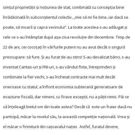
simțul proprietății și noțiunea de stat, combinată cu concepția bine
înrădăcinată în subcon­știentul colectiv, „mie să mi fie bine, iar dacă se
poate, să moară și capra vecinului”. La toate acestea s-au adăugat și
cele ce s-au întâmplat după așa-zisa revoluție din decembrie. Timp de
22 de ani, cei cocoțați în vârfurile puterii nu au avut decât o singură
preocupare: să fure. Și au furat de-au stins! S-au devalizat bănci, s-au
inventat Caritas-uri și FNI-uri, s-au vândut flote, întreprinderi și
combinate la fier vechi, s-au încheiat contracte mai mult decât
oneroase cu statul, a înflorit economia subterană generatoare de
evaziune fiscală, dar nimeni, cu firave excepții, nu a pățit nimic. Păi ce
să înțeleagă bietul om din toate astea? Decât că este un fraier dacă nu
participă, măcar la nivelul său, la această competiție națională. Vrea și
el măcar o firimitură din cașcavalul nației. Astfel, furatul devine,