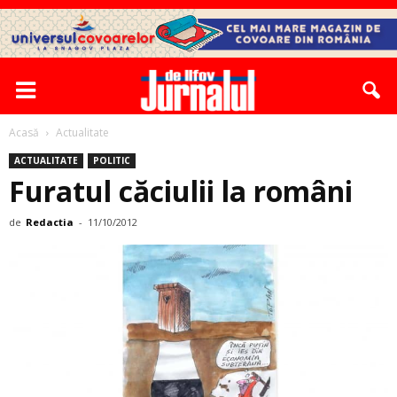
Acasă
Actualitate
ACTUALITATE
POLITIC
Furatul căciulii la români
de
Redactia
-
11/10/2012