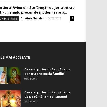
rtierul Avion din Ştefăneştii de Jos a intrat
ntr-un amplu proces de modernizare a...
Cristina Nedelcu
-
04/08/2026
DMINISTRAȚIE
0
ELE MAI ACCESATE
Cea mai puternică rugăciune
pentru protecția familiei
08/05/2018
Cea mai puternică rugăciune
de pe Pământ – Talismanul
26/03/2022