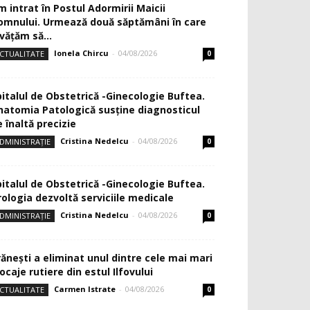
m intrat în Postul Adormirii Maicii
omnului. Urmează două săptămâni în care
văţăm să...
Ionela Chircu
-
04/08/2026
CTUALITATE
0
pitalul de Obstetrică -Ginecologie Buftea.
natomia Patologică susţine diagnosticul
 înaltă precizie
Cristina Nedelcu
-
04/08/2026
DMINISTRAȚIE
0
pitalul de Obstetrică -Ginecologie Buftea.
rologia dezvoltă serviciile medicale
Cristina Nedelcu
-
04/08/2026
DMINISTRAȚIE
0
rănești a eliminat unul dintre cele mai mari
ocaje rutiere din estul Ilfovului
Carmen Istrate
-
04/08/2026
CTUALITATE
0