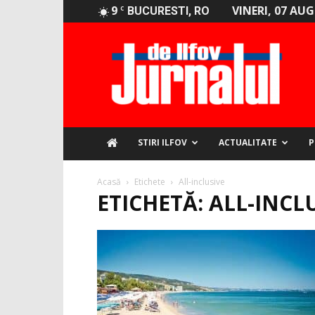
9
VINERI, 07 AU
C
BUCURESTI, RO
Jurnalul
de
Ilfov
STIRI ILFOV
ACTUALITATE
P
Acasă
Etichete
All-inclusive
ETICHETĂ: ALL-INCL