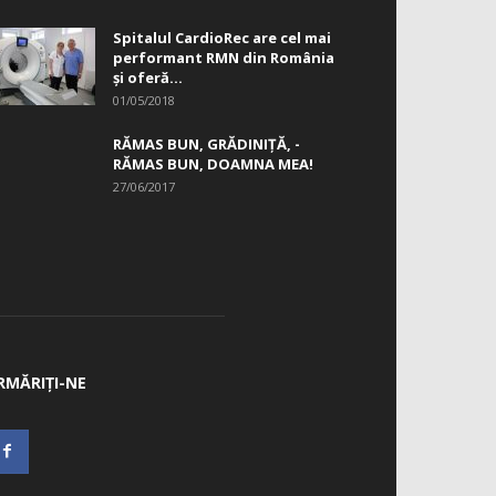
Spitalul CardioRec are cel mai
performant RMN din România
și oferă...
01/05/2018
RĂMAS BUN, GRĂDINIŢĂ, ­
RĂMAS BUN, DOAMNA MEA!
27/06/2017
RMĂRIȚI-NE