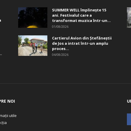
SUMMER WELL împlinește 15
ani. Festivalul care a
a
transformat muzica într-un...
01/08/2026
Cartierul Avion din Ştefăneştii
de Jos a intrat într-un amplu
proces...
..
04/08/2026
PRE NOI
U
mații utile
cția