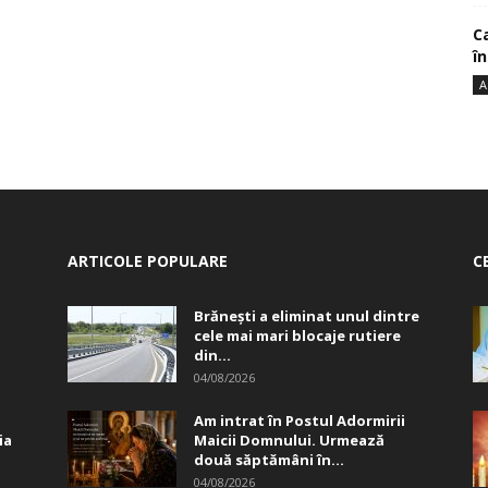
Ca
î
A
ARTICOLE POPULARE
C
Brănești a eliminat unul dintre
cele mai mari blocaje rutiere
din...
04/08/2026
Am intrat în Postul Adormirii
ia
Maicii Domnului. Urmează
două săptămâni în...
04/08/2026