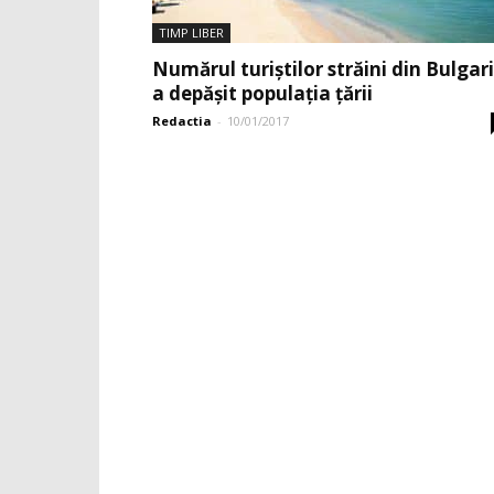
TIMP LIBER
Numărul turiștilor străini din Bulgar
a depășit populația țării
Redactia
-
10/01/2017