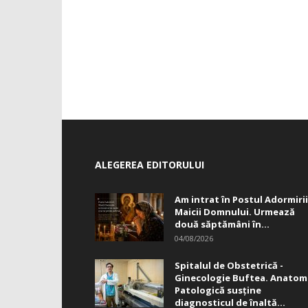
ALEGEREA EDITORULUI
Am intrat în Postul Adormirii
Maicii Domnului. Urmează
două săptămâni în...
04/08/2026
Spitalul de Obstetrică -
Ginecologie Buftea. Anatom
Patologică susţine
diagnosticul de înaltă...