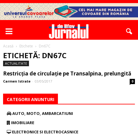
Acasă
Etichete
Dn67C
ETICHETĂ: DN67C
ACTUALITATE
Restricţia de circulaţie pe Transalpina, prelungită
Carmen Istrate
-
03/05/2017
0
CATEGORII ANUNTURI
AUTO, MOTO, AMBARCATIUNI
IMOBILIARE
ELECTRONICE SI ELECTROCASNICE