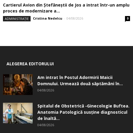
Cartierul Avion din Ştefăneştii de Jos a intrat într-un amplu
proces de modernizare a...
Cristina Nedelcu
-
04/08/2026
ADMINISTRAȚIE
0
ALEGEREA EDITORULUI
Am intrat în Postul Adormirii Maicii
Domnului. Urmează două săptămâni în...
04/08/2026
Spitalul de Obstetrică -Ginecologie Buftea.
Anatomia Patologică susţine diagnosticul
de înaltă...
04/08/2026