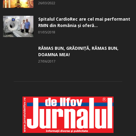
26/03/2022
Spitalul CardioRec are cel mai performant
RMN din România și oferă...
01/05/2018
RĂMAS BUN, GRĂDINIŢĂ, ­RĂMAS BUN,
DOAMNA MEA!
27/06/2017