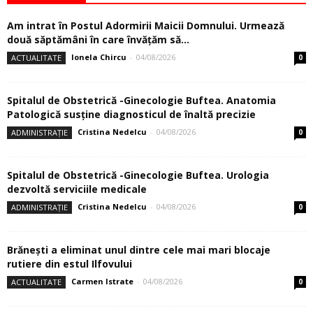
Am intrat în Postul Adormirii Maicii Domnului. Urmează
două săptămâni în care învăţăm să...
Ionela Chircu
-
04/08/2026
ACTUALITATE
0
Spitalul de Obstetrică -Ginecologie Buftea. Anatomia
Patologică susţine diagnosticul de înaltă precizie
Cristina Nedelcu
-
04/08/2026
ADMINISTRAȚIE
0
Spitalul de Obstetrică -Ginecologie Buftea. Urologia
dezvoltă serviciile medicale
Cristina Nedelcu
-
04/08/2026
ADMINISTRAȚIE
0
Brănești a eliminat unul dintre cele mai mari blocaje
rutiere din estul Ilfovului
Carmen Istrate
-
04/08/2026
ACTUALITATE
0