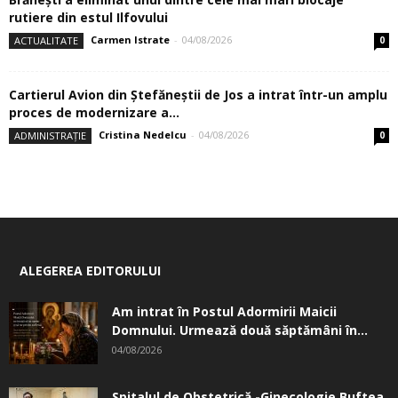
rutiere din estul Ilfovului
Carmen Istrate
-
04/08/2026
ACTUALITATE
0
Cartierul Avion din Ştefăneştii de Jos a intrat într-un amplu
proces de modernizare a...
Cristina Nedelcu
-
04/08/2026
ADMINISTRAȚIE
0
ALEGEREA EDITORULUI
Am intrat în Postul Adormirii Maicii
Domnului. Urmează două săptămâni în...
04/08/2026
Spitalul de Obstetrică -Ginecologie Buftea.