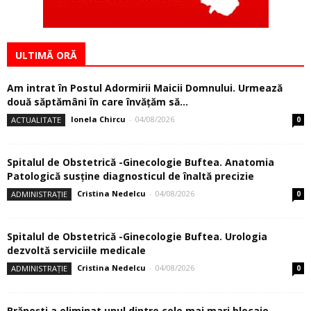
ULTIMĂ ORĂ
Am intrat în Postul Adormirii Maicii Domnului. Urmează
două săptămâni în care învăţăm să...
Ionela Chircu
-
04/08/2026
ACTUALITATE
0
Spitalul de Obstetrică -Ginecologie Buftea. Anatomia
Patologică susţine diagnosticul de înaltă precizie
Cristina Nedelcu
-
04/08/2026
ADMINISTRAȚIE
0
Spitalul de Obstetrică -Ginecologie Buftea. Urologia
dezvoltă serviciile medicale
Cristina Nedelcu
-
04/08/2026
ADMINISTRAȚIE
0
Brănești a eliminat unul dintre cele mai mari blocaje