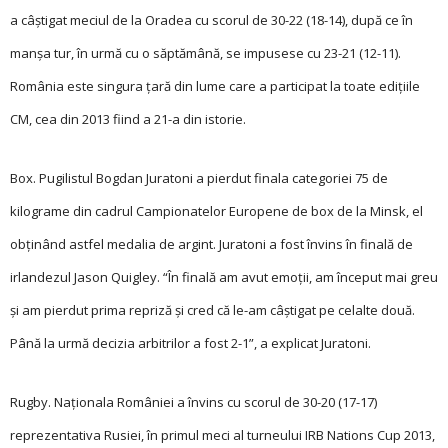
a câștigat meciul de la Oradea cu scorul de 30-22 (18-14), după ce în
manșa tur, în urmă cu o săptămână, se impusese cu 23-21 (12-11).
România este singura țară din lume care a participat la toate ediţiile
CM, cea din 2013 fiind a 21-a din istorie.
Box. Pugilistul Bogdan Juratoni a pierdut finala categoriei 75 de
kilograme din cadrul Campionatelor Europene de box de la Minsk, el
obţinând astfel medalia de argint. Juratoni a fost învins în finală de
irlandezul Jason Quigley. “În finală am avut emoţii, am început mai greu
și am pierdut prima repriză și cred că le-am câștigat pe celalte două.
Până la urmă decizia arbitrilor a fost 2-1”, a explicat Juratoni.
Rugby. Naţionala României a învins cu scorul de 30-20 (17-17)
reprezentativa Rusiei, în primul meci al turneului IRB Nations Cup 2013,