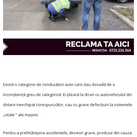
Există o categorie de conducători auto care dau dovadă de o
inconștiență greu de categorisit. Ei pleacă la drum cu autovehiculul din
dotare neechipat corespunzător, sau cu grave defecțiuni la sistemele
„vitale ” ale mașinii.
Pentru a preîntâmpina accidentele, deseori gra­ve, produse din cauza