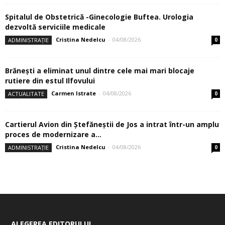
Spitalul de Obstetrică -Ginecologie Buftea. Urologia
dezvoltă serviciile medicale
Cristina Nedelcu
-
04/08/2026
ADMINISTRAȚIE
0
Brănești a eliminat unul dintre cele mai mari blocaje
rutiere din estul Ilfovului
Carmen Istrate
-
04/08/2026
ACTUALITATE
0
Cartierul Avion din Ştefăneştii de Jos a intrat într-un amplu
proces de modernizare a...
Cristina Nedelcu
-
04/08/2026
ADMINISTRAȚIE
0
ALEGEREA EDITORULUI