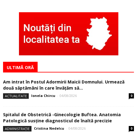
ULTIMĂ ORĂ
Am intrat în Postul Adormirii Maicii Domnului. Urmează
două săptămâni în care învăţăm să...
Ionela Chircu
-
04/08/2026
ACTUALITATE
0
Spitalul de Obstetrică -Ginecologie Buftea. Anatomia
Patologică susţine diagnosticul de înaltă precizie
Cristina Nedelcu
-
04/08/2026
ADMINISTRAȚIE
0