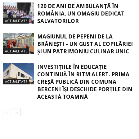
120 DE ANI DE AMBULANȚĂ ÎN
ROMÂNIA, UN OMAGIU DEDICAT
SALVATORILOR
ACTUALITATE
MAGIUNUL DE PEPENI DE LA
BRĂNEŞTI – UN GUST AL COPILĂRIEI
ŞI UN PATRIMONIU CULINAR UNIC
ACTUALITATE
INVESTIȚIILE ÎN EDUCAȚIE
CONTINUĂ ÎN RITM ALERT. PRIMA
CREŞĂ PUBLICĂ DIN COMUNA
ACTUALITATE
BERCENI ÎŞI DESCHIDE PORŢILE DIN
ACEASTĂ TOAMNĂ