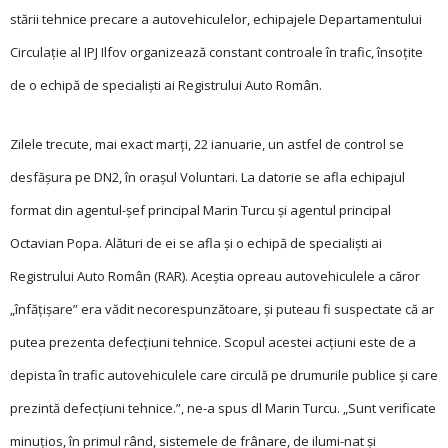
stării tehnice precare a autovehiculelor, echipajele Departamentului
Cir­culație al IPJ Ilfov organizează constant controale în trafic, însoțite
de o echipă de specialiști ai Registrului Auto Român.
Zilele trecute, mai exact marți, 22 ianuarie, un astfel de control se
desfășura pe DN2, în orașul Voluntari. La datorie se afla echipajul
format din agentul-șef principal Marin Turcu și agentul principal
Octavian Popa. Alături de ei se afla și o echipă de specialiști ai
Registrului Auto Român (RAR). Aceștia opreau autovehiculele a căror
„în­fățișare” era vădit necorespunzătoare, și puteau fi suspectate că ar
putea prezenta defecțiuni tehnice. Scopul acestei acțiuni este de a
depista în trafic autovehiculele care circulă pe drumurile publice și care
prezintă defecțiuni tehnice.”, ne-a spus dl Marin Turcu. „Sunt verificate
minuțios, în primul rând, sistemele de frânare, de ilumi-nat și