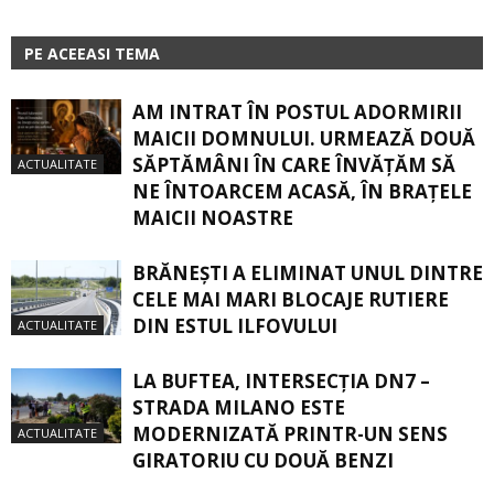
PE ACEEASI TEMA
AM INTRAT ÎN POSTUL ADORMIRII
MAICII DOMNULUI. URMEAZĂ DOUĂ
SĂPTĂMÂNI ÎN CARE ÎNVĂŢĂM SĂ
ACTUALITATE
NE ÎNTOARCEM ACASĂ, ÎN BRAŢELE
MAICII NOASTRE
BRĂNEȘTI A ELIMINAT UNUL DINTRE
CELE MAI MARI BLOCAJE RUTIERE
DIN ESTUL ILFOVULUI
ACTUALITATE
LA BUFTEA, INTERSECŢIA DN7 –
STRADA MILANO ESTE
MODERNIZATĂ PRINTR-UN SENS
ACTUALITATE
GIRATORIU CU DOUĂ BENZI