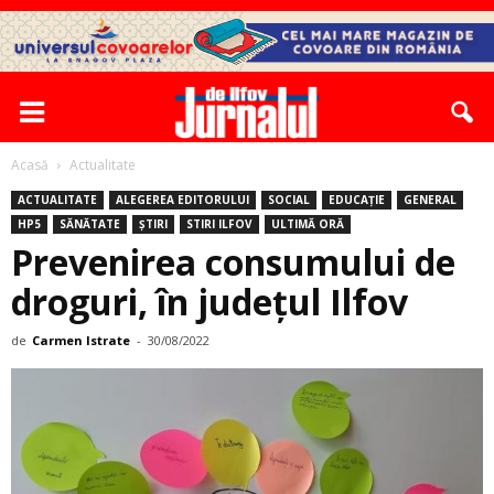
Acasă
Actualitate
ACTUALITATE
ALEGEREA EDITORULUI
SOCIAL
EDUCAȚIE
GENERAL
HP5
SĂNĂTATE
ȘTIRI
STIRI ILFOV
ULTIMĂ ORĂ
Prevenirea consumului de
droguri, în judeţul Ilfov
de
Carmen Istrate
-
30/08/2022