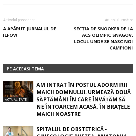
Articolul precedent
Articolul următor
A APĂRUT JURNALUL DE
SECŢIA DE SNOOKER DE LA
ILFOV!
ACS OLIMPIC SNAGOV,
LOCUL UNDE SE NASC NOI
CAMPIONI
PE ACEEASI TEMA
AM INTRAT ÎN POSTUL ADORMIRII
MAICII DOMNULUI. URMEAZĂ DOUĂ
SĂPTĂMÂNI ÎN CARE ÎNVĂŢĂM SĂ
ACTUALITATE
NE ÎNTOARCEM ACASĂ, ÎN BRAŢELE
MAICII NOASTRE
SPITALUL DE OBSTETRICĂ -