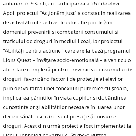
anterior, în 9 școli, cu participarea a 262 de elevi.
Apoi, proiectul ”Acționăm just” a constat în realizarea
de activități interactive de educație juridică în
domeniul prevenirii și combaterii consumului și
traficului de droguri în mediul liceal, iar proiectul
”Abilități pentru acțiune”, care are la bază programul
Lions Quest – învățare socio-emoțională – a venit cu o
abordare complexă pentru prevenirea consumului de
droguri, favorizând factorii de protecție ai elevilor
prin dezvoltarea unei conexiuni puternice cu școala,
implicarea părinților în viața copiilor și dobândirea
cu­noștințelor și abilităților necesare în luarea unor
decizii sănătoase când sunt presați să consume
droguri. Acest din urmă proiect a fost implementat la
Liceul Tehnologic ”Barbu A. Știrbey” Buftea.