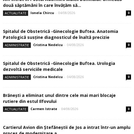
două săptămâni în care învăţăm să...
Ionela Chircu
-
04/08/2026
ACTUALITATE
0
Spitalul de Obstetrică -Ginecologie Buftea. Anatomia
Patologică susţine diagnosticul de înaltă precizie
Cristina Nedelcu
-
04/08/2026
ADMINISTRAȚIE
0
Spitalul de Obstetrică -Ginecologie Buftea. Urologia
dezvoltă serviciile medicale
Cristina Nedelcu
-
04/08/2026
ADMINISTRAȚIE
0
Brănești a eliminat unul dintre cele mai mari blocaje
rutiere din estul Ilfovului
Carmen Istrate
-
04/08/2026
ACTUALITATE
0
Cartierul Avion din Ştefăneştii de Jos a intrat într-un amplu
proces de modernizare a...