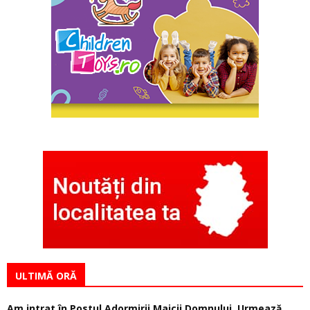
ULTIMĂ ORĂ
Am intrat în Postul Adormirii Maicii Domnului. Urmează