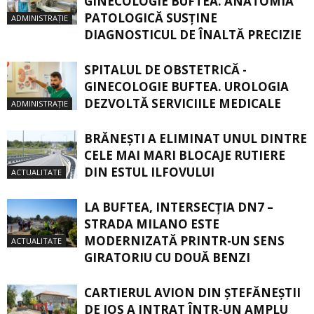
GINECOLOGIE BUFTEA. ANATOMIA
PATOLOGICĂ SUSŢINE
ADMINISTRAȚIE
DIAGNOSTICUL DE ÎNALTĂ PRECIZIE
SPITALUL DE OBSTETRICĂ -
GINECOLOGIE BUFTEA. UROLOGIA
DEZVOLTĂ SERVICIILE MEDICALE
ADMINISTRAȚIE
BRĂNEȘTI A ELIMINAT UNUL DINTRE
CELE MAI MARI BLOCAJE RUTIERE
DIN ESTUL ILFOVULUI
ACTUALITATE
LA BUFTEA, INTERSECŢIA DN7 –
STRADA MILANO ESTE
MODERNIZATĂ PRINTR-UN SENS
ACTUALITATE
GIRATORIU CU DOUĂ BENZI
CARTIERUL AVION DIN ŞTEFĂNEŞTII
DE JOS A INTRAT ÎNTR-UN AMPLU