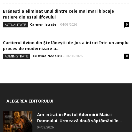
Brănești a eliminat unul dintre cele mai mari blocaje
rutiere din estul Ilfovului
Carmen Istrate
-
04/08/2026
ACTUALITATE
0
Cartierul Avion din Ştefăneştii de Jos a intrat într-un amplu
proces de modernizare a...
Cristina Nedelcu
-
04/08/2026
ADMINISTRAȚIE
0
ALEGEREA EDITORULUI
Am intrat în Postul Adormirii Maicii
Domnului. Urmează două săptămâni în...
04/08/2026