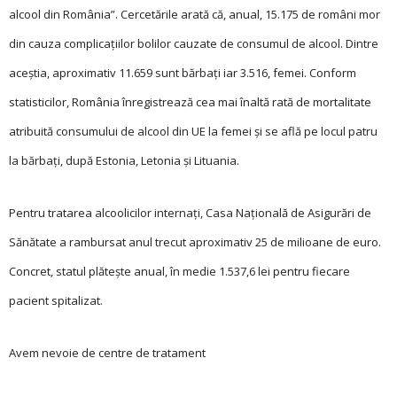
alcool din România”. Cercetările arată că, anual, 15.175 de români mor
din cauza complicațiilor bolilor cauzate de consumul de alcool. Dintre
aceștia, aproximativ 11.659 sunt bărbați iar 3.516, femei. Conform
statisticilor, România înregistrează cea mai înaltă rată de mortalitate
atribuită consumului de alcool din UE la femei și se află pe locul patru
la bărbați, după Estonia, Letonia și Lituania.
Pentru tratarea alcoo­licilor internați, Casa Na­țională de Asigurări de
Sănătate a rambursat anul trecut aproximativ 25 de milioane de euro.
Concret, statul plătește anual, în medie 1.537,6 lei pentru fiecare
pacient spitalizat.
Avem nevoie de centre de tratament