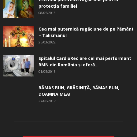
protecția familiei
08/05/2018
Cea mai puternică rugăciune de pe Pământ
– Talismanul
26/03/2022
Spitalul CardioRec are cel mai performant
RMN din România și oferă...
01/05/2018
RĂMAS BUN, GRĂDINIŢĂ, ­RĂMAS BUN,
DOAMNA MEA!
27/06/2017