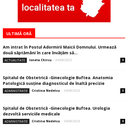
ULTIMĂ ORĂ
Am intrat în Postul Adormirii Maicii Domnului. Urmează
două săptămâni în care învăţăm să...
Ionela Chircu
-
04/08/2026
ACTUALITATE
0
Spitalul de Obstetrică -Ginecologie Buftea. Anatomia
Patologică susţine diagnosticul de înaltă precizie
Cristina Nedelcu
-
04/08/2026
ADMINISTRAȚIE
0
Spitalul de Obstetrică -Ginecologie Buftea. Urologia
dezvoltă serviciile medicale
Cristina Nedelcu
-
04/08/2026
ADMINISTRAȚIE
0