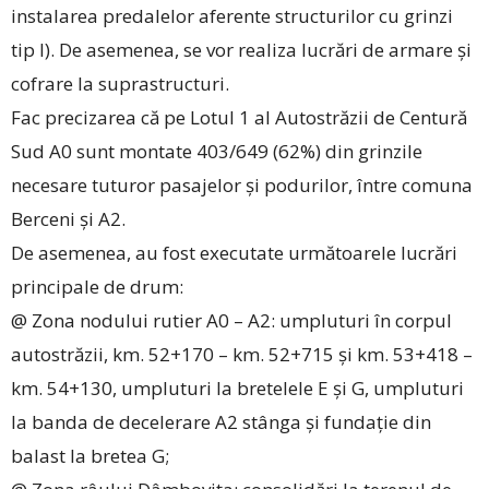
instalarea predalelor aferente structurilor cu grinzi
tip I). De asemenea, se vor realiza lucrări de armare și
cofrare la suprastructuri.
Fac precizarea că pe Lotul 1 al Autostrăzii de Centură
Sud A0 sunt montate 403/649 (62%) din grinzile
necesare tuturor pasajelor și podurilor, între comuna
Berceni și A2.
De asemenea, au fost executate următoarele lucrări
principale de drum:
@ Zona nodului rutier A0 – A2: umpluturi în corpul
autostrăzii, km. 52+170 – km. 52+715 și km. 53+418 –
km. 54+130, umpluturi la bretelele E și G, umpluturi
la banda de decelerare A2 stânga și fundație din
balast la bretea G;