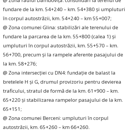
@ Zona râului Dâmbovița: consolidări la terenul de
fundare de la km. 54+240 – km. 54+380 și umpluturi
în corpul autostrăzii, km. 54+240 – km 55+007;
@ Zona comunei Glina: stabilizări ale terenului de
fundare la parcarea de la km. 55+800 (calea 1) și
umpluturi în corpul autostrăzii, km. 55+570 – km.
56+700, precum și la rampele aferente pasajului de
la km. 58+276;
@ Zona intersecției cu DN4: fundație de balast la
bretelele H și G, drumul provizoriu pentru devierea
traficului, stratul de formă de la km. 61+900 – km.
65+220 și stabilizarea rampelor pasajului de la km.
65+151;
@ Zona comunei Berceni: umpluturi în corpul
autostrăzii, km. 65+260 – km 66+260.