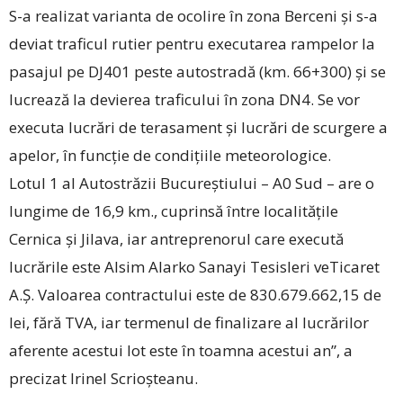
S-a realizat varianta de ocolire în zona Berceni și s-a
deviat traficul rutier pentru executarea rampelor la
pasajul pe DJ401 peste autostradă (km. 66+300) și se
lucrează la devierea traficului în zona DN4. Se vor
executa lucrări de terasament și lucrări de scurgere a
apelor, în funcție de condițiile meteorologice.
Lotul 1 al Autostrăzii Bucureștiului – A0 Sud – are o
lungime de 16,9 km., cuprinsă între localitățile
Cernica și Jilava, iar antreprenorul care execută
lucrările este Alsim Alarko Sanayi Tesisleri veTicaret
A.Ş. Valoarea contractului este de 830.679.662,15 de
lei, fără TVA, iar termenul de finalizare al lucrărilor
aferente acestui lot este în toamna acestui an”, a
precizat Irinel Scrioșteanu.