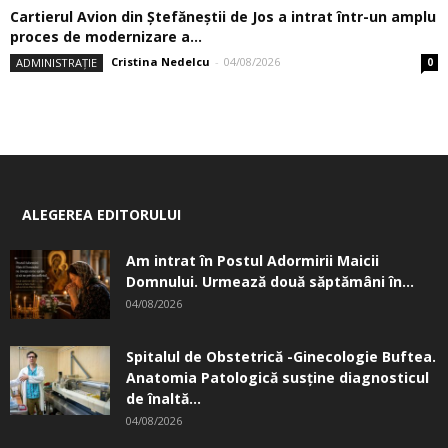
Cartierul Avion din Ştefăneştii de Jos a intrat într-un amplu
proces de modernizare a...
Cristina Nedelcu
-
04/08/2026
ADMINISTRAȚIE
0
ALEGEREA EDITORULUI
Am intrat în Postul Adormirii Maicii
Domnului. Urmează două săptămâni în...
04/08/2026
Spitalul de Obstetrică -Ginecologie Buftea.
Anatomia Patologică susţine diagnosticul
de înaltă...
04/08/2026