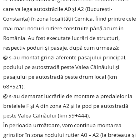
care va lega autostrăzile A0 și A2 (București-
Constanța) în zona localității Cernica, fiind printre cele
mai mari noduri rutiere construite până acum în
România. Au fost executate lucrări de structuri,
respectiv poduri și pasaje, după cum urmează:
@ s-au montat grinzi aferente pasajului principal,
podului pe autostradă peste Valea Câlnăului și
pasajului pe autostradă peste drum local (km
68+521);
@ s-au demarat lucrările de montare a predalelor la
bretelele F și A din zona A2 și la pod pe autostradă
peste Valea Câlnăului (km 59+444);
În perioada următoare, vom continua montarea
grinzilor în zona nodului rutier A0 – A2 (la breteaua și