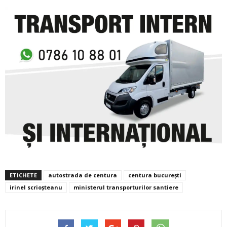
ETICHETE
autostrada de centura
centura bucurești
irinel scrioșteanu
ministerul transporturilor santiere