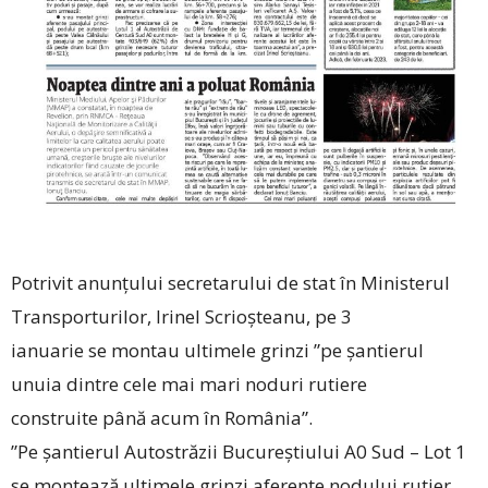
Potrivit anunțului secretarului de stat în Ministerul
Transporturilor, Irinel Scrioșteanu, pe 3
ianuarie se montau ultimele grinzi ”pe șantierul
unuia dintre cele mai mari noduri rutiere
construite până acum în România”.
”Pe șantierul Autostrăzii Bucureștiului A0 Sud – Lot 1
se montează ultimele grinzi aferente nodului rutier