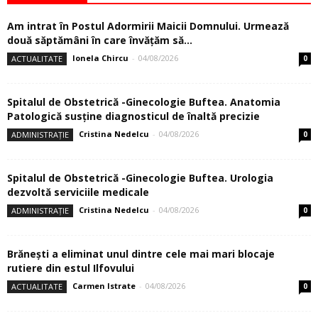
Am intrat în Postul Adormirii Maicii Domnului. Urmează
două săptămâni în care învăţăm să...
Ionela Chircu
-
04/08/2026
ACTUALITATE
0
Spitalul de Obstetrică -Ginecologie Buftea. Anatomia
Patologică susţine diagnosticul de înaltă precizie
Cristina Nedelcu
-
04/08/2026
ADMINISTRAȚIE
0
Spitalul de Obstetrică -Ginecologie Buftea. Urologia
dezvoltă serviciile medicale
Cristina Nedelcu
-
04/08/2026
ADMINISTRAȚIE
0
Brănești a eliminat unul dintre cele mai mari blocaje
rutiere din estul Ilfovului
Carmen Istrate
-
04/08/2026
ACTUALITATE
0