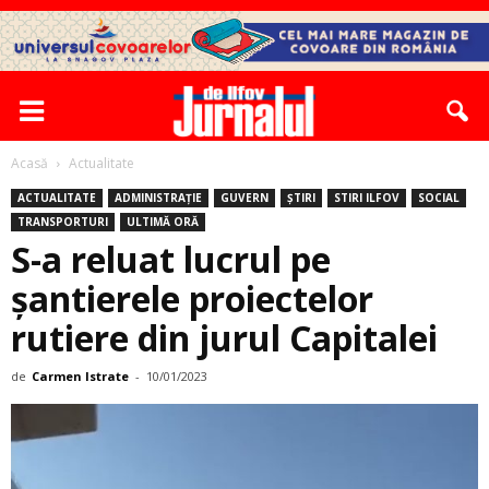
Acasă
Actualitate
ACTUALITATE
ADMINISTRAȚIE
GUVERN
ȘTIRI
STIRI ILFOV
SOCIAL
TRANSPORTURI
ULTIMĂ ORĂ
S-a reluat lucrul pe
șantierele proiectelor
rutiere din jurul Capitalei
de
Carmen Istrate
-
10/01/2023