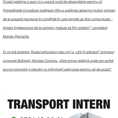
Finalul ședinţei a avut și o ușoară notă de dezamăgire pentru că
Președintele Consiliului Ju­deţean Ilfov a subliniat absenţa multor primari
de la această reuniune în condiţiile în care temele au fost comunicate. „
Aștept înţelepciune de la oameni, trebuie să fim solidari”, consideră
Marian Petrache.
În ce mă pri­vește, fi­nalul articolului meu mi l-a „citit în gânduri” primarul
comunei Brănești, Nicolae Cismaru: „Este prima ședinţă unde am vorbit
lucruri concrete și plecăm cu informaţii valoroase pentru cei de acasă”.