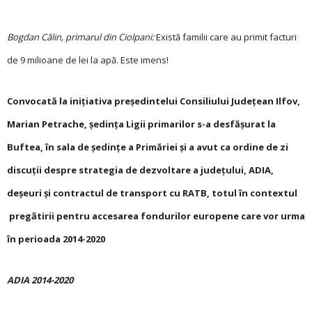
Bogdan Călin, ­primarul din Ciolpani:
Există familii care au primit facturi
de 9 milioane de lei la apă. Este imens!
Convocată la iniţiativa preşedintelui Consiliului Judeţean Ilfov,
Marian Petrache, şedinţa Ligii primarilor s-a desfăşurat la
Buftea, în sala de şedinţe a Primăriei şi a avut ca ordine de zi
discuţii despre strategia de dezvoltare a judeţului, ADIA,
deşeuri şi contractul de transport cu RATB, totul în contextul
pregătirii pentru accesarea fondurilor europene care vor urma
în perioada 2014-2020
ADIA 2014-2020