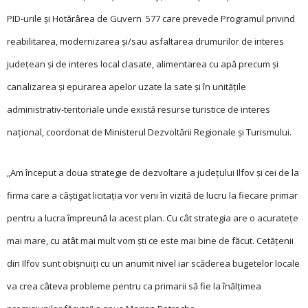
PID-urile și Hotărârea de Guvern 577 care prevede Programul privind
reabilitarea, modernizarea și/sau asfaltarea drumurilor de interes
judeţean și de interes local clasate, alimentarea cu apă precum și
canalizarea și epurarea apelor uzate la sate și în unităţile
administrativ-teritoriale unde există resurse turistice de interes
naţional, coordonat de Ministerul Dezvoltării Regionale și Turismului.
„Am început a doua strategie de dezvoltare a județului Ilfov și cei de la
firma care a câștigat licitaţia vor veni în vizită de lucru la fiecare primar
pentru a lucra împreună la acest plan. Cu cât strategia are o acurateţe
mai mare, cu atât mai mult vom ști ce este mai bine de făcut. Cetăţenii
din Ilfov sunt obișnuiţi cu un anumit nivel iar scăderea bugetelor locale
va crea câteva probleme pentru ca primarii să fie la înălţimea