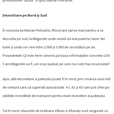
promisiunilor făcute” a spus Marian Petrache.
Dezvoltare pe Nord și Sud
În viziunea lui Marian Petrache, Ilfovul are șanse mari pentru a se
dezvolta pe sud, la Măgurele unde există cel mai puternic laser din
lume și unde vor veni între 2.000 și 5.000 de cercetători pe an.
Președintele CJI este ferm convins pe baza infor­ma­ţiilor concrete că în
5 ani Mă­gurele va fi „un oraș spa­ţial, pe care nu-l veţi mai re­cunoaște”.
Apoi, altă dezvoltare a judeţului poate fi în nord, prin crearea unui inel
de centură care să cuprindă autostrăzile A1, A2 și A3 care pot oferi po­
sibilităţi incredibile de transport pentru marii investitori ai judeţului.
Tot în nord, islazurile de la Moara Vlăsiei și Afumaţi sunt singurele cu