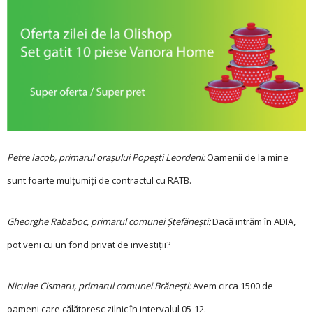
Petre Iacob, ­primarul orașului Popești Leordeni:
Oamenii de la mine
sunt foarte mulţumiţi de contractul cu RATB.
Gheorghe Rababoc, ­primarul comunei Ștefănești:
Dacă intrăm în ADIA,
pot veni cu un fond privat de investiţii?
Niculae Cismaru, primarul comunei Brănești:
Avem circa 1500 de
oameni care călătoresc zilnic în intervalul 05-12.