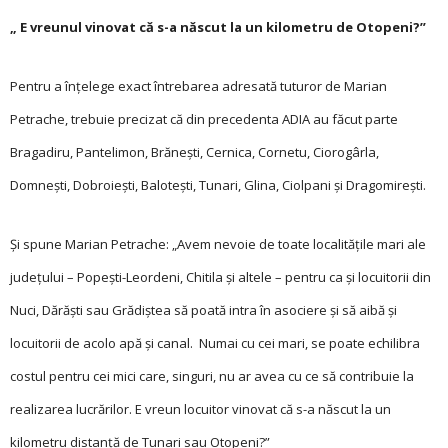
„ E vreunul vinovat că s-a născut la un kilometru de Otopeni?”
Pentru a înţelege exact întrebarea adresată tuturor de Marian
Petrache, trebuie precizat că din precedenta ADIA au făcut parte
Bragadiru, Pantelimon, Brănești, Cernica, Cornetu, Ciorogârla,
Domnești, Dobroiești, Balotești, Tunari, Glina, Ciolpani și Dra­gomirești.
Și spune Marian Pe­tra­che: „Avem nevoie de toate localităţile mari ale
judeţului – Popești-Leor­deni, Chitila și altele – pentru ca și locuitorii din
Nuci, Dărăști sau Gră­diștea să poată intra în asociere și să aibă și
locuitorii de acolo apă și canal. Numai cu cei mari, se poate echilibra
cos­tul pentru cei mici care, singuri, nu ar avea cu ce să contribuie la
realizarea lucrărilor. E vreun locuitor vinovat că s-a născut la un
kilometru distanţă de Tunari sau Otopeni?”