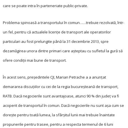
care se poate intra în parteneriate public-private.
Problema spinoasă a ­transportului în comun…
…trebuie rezolvată, într-
un fel, pentru că actualele licenţe de transport ale operatorilor
particulari au fost prelungite până la 31 decembrie 2013, spre
dezamăgirea unora dintre primari care așteptau cu sufletul la gură să
ofere condiţii mai bune de transport.
În acest sens, președintele CJI, Marian Petrache a a anunţat
demararea discuţiilor cu cei de la regia bucureșteană de transport,
RATB. Dacă negocierile sunt avantajoase, atunci 90 % din judeţ va fi
acoperit de transportul în comun. Dacă negocierile nu sunt așa cum se
dorește pentru toată lumea, la sfârșitul lunii mai trebuie înaintate
propunerile pentru trasee, pentru a respecta termenul de 6 luni