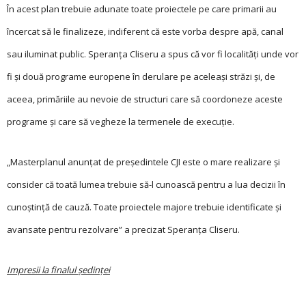
În acest plan trebuie adunate toate proiectele pe care primarii au
încercat să le finalizeze, indiferent că este vorba despre apă, canal
sau iluminat public. Speranţa Cliseru a spus că vor fi localităţi unde vor
fi și două programe europene în derulare pe aceleași străzi și, de
aceea, primăriile au nevoie de structuri care să coordoneze aceste
programe și care să vegheze la termenele de execuţie.
„Masterplanul anunţat de președintele CJI este o mare realizare și
consider că toată lumea trebuie să-l cunoască pentru a lua decizii în
cunoștinţă de cauză. Toate proiectele majore trebuie identificate și
avansate pentru rezolvare” a precizat Speranţa Cliseru.
Impresii la finalul ședinței