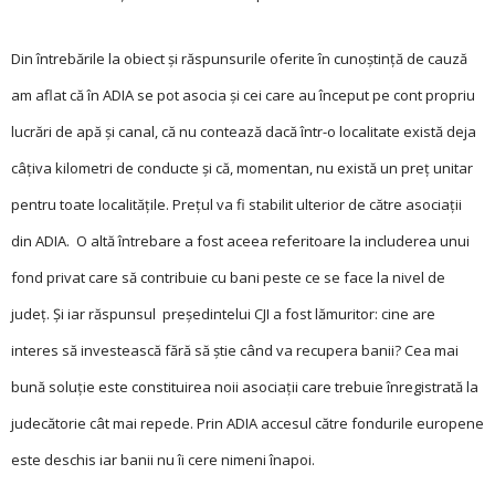
Din întrebările la obiect și răspunsurile oferite în cunoștinţă de cauză
am aflat că în ADIA se pot asocia și cei care au început pe cont propriu
lucrări de apă și canal, că nu contează dacă într-o localitate există deja
câţiva kilometri de conducte și că, momentan, nu există un preţ unitar
pentru toate localităţile. Preţul va fi stabilit ulterior de către asociaţii
din ADIA. O altă întrebare a fost aceea referitoare la includerea unui
fond privat care să contribuie cu bani peste ce se face la nivel de
judeţ. Și iar răspunsul președintelui CJI a fost lămuritor: cine are
interes să investească fără să știe când va recupera banii? Cea mai
bună soluţie este constituirea noii asociaţii care trebuie înregistrată la
judecătorie cât mai repede. Prin ADIA accesul către fondurile europene
este deschis iar banii nu îi cere nimeni înapoi.