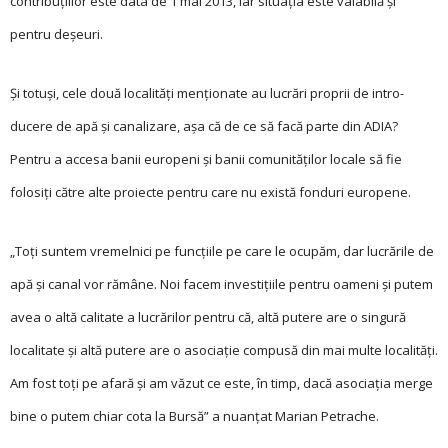
contribuţiilor este data de 1 mai 2013, iar situaţia este valabilă și
pentru deșeuri.
Și totuși, cele două lo­ca­lităţi menţionate au lu­crări proprii de in­tro­­­
ducere de apă și canalizare, așa că de ce să facă parte din ADIA?
Pentru a accesa banii europeni și banii comunităţilor locale să fie
folosiţi către alte proiecte pentru care nu există fonduri europene.
„Toţi suntem vremelnici pe funcţiile pe care le ocupăm, dar lucrările de
apă și canal vor rămâne. Noi facem investiţiile pentru oameni și putem
avea o altă calitate a lucrărilor pentru că, altă putere are o singură
localitate și altă putere are o asociaţie compusă din mai multe localităţi.
Am fost toţi pe afară și am văzut ce este, în timp, dacă asociaţia merge
bine o putem chiar cota la Bursă” a nuanţat Marian Petrache.