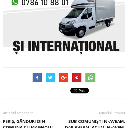
Articolul precedent
Articolul următor
PERIŞ, GÂNDURI DIN
SUB COMUNIŞTI N-AVEAM.
COMUNA CU MAGNOLII
DAR AVEAM. ACUM, N-AVEM,