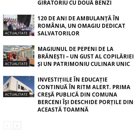
GIRATORIU CU DOUĂ BENZI
120 DE ANI DE AMBULANȚĂ ÎN
ROMÂNIA, UN OMAGIU DEDICAT
SALVATORILOR
ACTUALITATE
MAGIUNUL DE PEPENI DE LA
BRĂNEŞTI – UN GUST AL COPILĂRIEI
ŞI UN PATRIMONIU CULINAR UNIC
ACTUALITATE
INVESTIȚIILE ÎN EDUCAȚIE
CONTINUĂ ÎN RITM ALERT. PRIMA
CREŞĂ PUBLICĂ DIN COMUNA
ACTUALITATE
BERCENI ÎŞI DESCHIDE PORŢILE DIN
ACEASTĂ TOAMNĂ