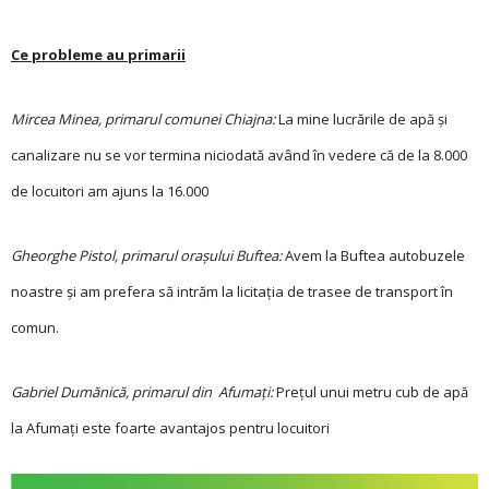
Ce probleme au primarii
Mircea Minea, primarul comunei Chiajna:
La mine lucrările de apă şi
canalizare nu se vor termina niciodată având în vedere că de la 8.000
de locuitori am ajuns la 16.000
Gheorghe Pistol, primarul orașului Buftea:
Avem la Buftea autobuzele
noastre şi am prefera să intrăm la licitaţia de trasee de transport în
comun.
Gabriel Dumă­nică, primarul din Afumaţi:
Preţul unui metru cub de apă
la Afumaţi este foarte avantajos pentru lo­cuitori