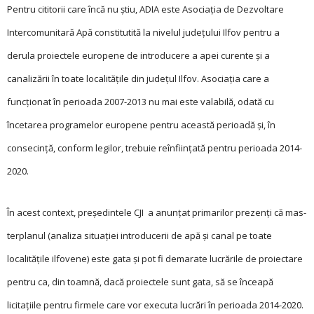
Pentru cititorii care încă nu știu, ADIA este Asociaţia de Dezvoltare
Intercomunitară Apă constitutită la nivelul judeţului Ilfov pentru a
derula proiectele europene de introducere a apei curente și a
canalizării în toate localităţile din judeţul Ilfov. Asociaţia care a
funcţionat în perioada 2007-2013 nu mai este valabilă, odată cu
încetarea programelor europene pentru această perioadă și, în
consecinţă, conform legilor, trebuie reînfiinţată pentru perioada 2014-
2020.
În acest context, pre­șe­dintele CJI a anunţat primarilor prezenţi că mas­
terplanul (analiza situaţiei introducerii de apă și canal pe toate
localităţile ilfovene) este gata și pot fi demarate lucrările de proiectare
pentru ca, din toamnă, dacă proiectele sunt gata, să se înceapă
licitaţiile pentru firmele care vor executa lucrări în perioada 2014-2020.