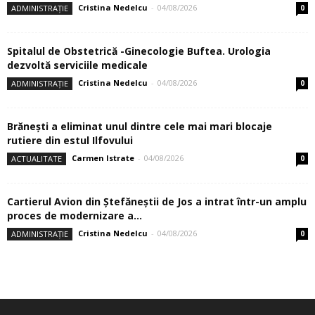
Cristina Nedelcu
-
04/08/2026
ADMINISTRAȚIE
0
Spitalul de Obstetrică -Ginecologie Buftea. Urologia
dezvoltă serviciile medicale
Cristina Nedelcu
-
04/08/2026
ADMINISTRAȚIE
0
Brănești a eliminat unul dintre cele mai mari blocaje
rutiere din estul Ilfovului
Carmen Istrate
-
04/08/2026
ACTUALITATE
0
Cartierul Avion din Ştefăneştii de Jos a intrat într-un amplu
proces de modernizare a...
Cristina Nedelcu
-
04/08/2026
ADMINISTRAȚIE
0