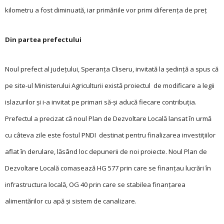
kilometru a fost diminuată, iar primăriile vor primi diferența de preț
Din partea prefectului
Noul prefect al judeţului, Speranţa Cliseru, invitată la ședinţă a spus că
pe site-ul Ministerului Agriculturii există proiectul de modificare a legii
islazurilor și i-a invitat pe primari să-și aducă fiecare contribuţia.
Prefectul a precizat că noul Plan de Dezvoltare Locală lansat în urmă
cu câteva zile este fostul PNDI destinat pentru finalizarea investiţiilor
aflat în derulare, lăsând loc depunerii de noi proiecte. Noul Plan de
Dezvoltare Locală comasează HG 577 prin care se finanţau lucrări în
infrastructura locală, OG 40 prin care se stabilea finanţarea
alimentărilor cu apă și sistem de canalizare.