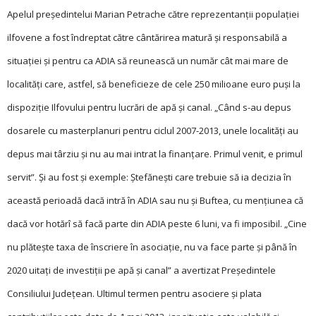
Apelul președintelui Ma­ri­an Petrache către re­pre­zentanţii popu­laţiei
ilfo­vene a fost în­drep­tat că­tre cântărirea matură și responsabilă a
situaţiei și pentru ca ADIA să reu­nească un număr cât mai mare de
localităţi care, astfel, să beneficieze de cele 250 milioane euro puși la
dispoziţie Ilfovului pentru lucrări de apă și canal. „Când s-au depus
dosarele cu masterplanuri pentru ciclul 2007-2013, unele localităţi au
depus mai târziu și nu au mai intrat la finanţare. Primul venit, e primul
servit”. Și au fost și exemple: Ște­fănești care trebuie să ia decizia în
această perioadă dacă intră în ADIA sau nu și Buftea, cu menţiunea că
dacă vor hotărî să facă parte din ADIA peste 6 luni, va fi imposibil. „Cine
nu plătește taxa de înscriere în asociaţie, nu va face parte și până în
2020 uitaţi de investiţii pe apă și canal” a avertizat Președintele
Consiliului Judeţean. Ultimul termen pentru asociere și plata