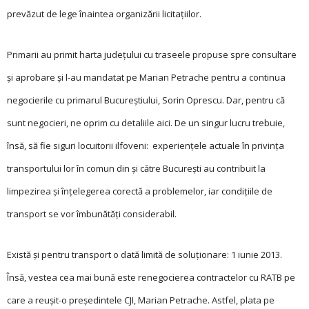
prevăzut de lege înaintea organizării licitaţiilor.
Primarii au primit harta judeţului cu traseele propuse spre consultare
și aprobare și l-au mandatat pe Marian Petrache pentru a continua
negocierile cu primarul Bucureștiului, Sorin Oprescu. Dar, pentru că
sunt negocieri, ne oprim cu detaliile aici. De un singur lucru trebuie,
însă, să fie siguri locuitorii ilfoveni: experienţele actuale în privinţa
transportului lor în comun din și către București au contribuit la
limpezirea și înţelegerea corectă a problemelor, iar condiţiile de
transport se vor îmbunătăţi considerabil.
Există și pentru transport o dată limită de soluţionare: 1 iunie 2013.
Însă, vestea cea mai bună este renegocierea contractelor cu RATB pe
care a reușit-o președintele CJI, Marian Petrache. Astfel, plata pe