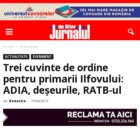
Acasă
Actualitate
ACTUALITATE
EVENIMENT
Trei cuvinte de ordine
pentru primarii Ilfovului:
ADIA, deșeurile, RATB-ul
de
Redactia
-
19/04/2013