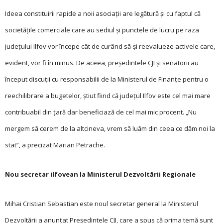
Ideea constituirii rapide a noii asociaţii are legătură și cu faptul că
societăţile comerciale care au sediul și punctele de lucru pe raza
judeţului Ilfov vor începe cât de curând să-și reevalueze activele care,
evident, vor fi în minus. De aceea, președintele CJI și senatorii au
început discuţii cu responsabilii de la Ministerul de Finanţe pentru o
reechilibrare a bugetelor, știut fiind că judeţul Ilfov este cel mai mare
contribuabil din ţară dar beneficiază de cel mai mic procent. „Nu
mergem să cerem de la altcineva, vrem să luăm din ceea ce dăm noi la
stat”, a precizat Marian Petrache.
Nou secretar ilfovean la Ministerul Dezvoltării Regionale
Mihai Cristian Sebastian este noul secretar general la Ministerul
Dezvoltării a anunţat Președintele CJI, care a spus că prima temă sunt