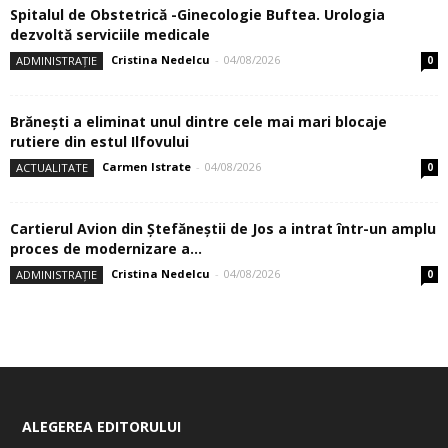
Spitalul de Obstetrică -Ginecologie Buftea. Urologia
dezvoltă serviciile medicale
Cristina Nedelcu
-
04/08/2026
ADMINISTRAȚIE
0
Brănești a eliminat unul dintre cele mai mari blocaje
rutiere din estul Ilfovului
Carmen Istrate
-
04/08/2026
ACTUALITATE
0
Cartierul Avion din Ştefăneştii de Jos a intrat într-un amplu
proces de modernizare a...
Cristina Nedelcu
-
04/08/2026
ADMINISTRAȚIE
0
ALEGEREA EDITORULUI