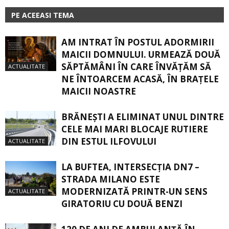
PE ACEEASI TEMA
AM INTRAT ÎN POSTUL ADORMIRII
MAICII DOMNULUI. URMEAZĂ DOUĂ
SĂPTĂMÂNI ÎN CARE ÎNVĂŢĂM SĂ
ACTUALITATE
NE ÎNTOARCEM ACASĂ, ÎN BRAŢELE
MAICII NOASTRE
BRĂNEȘTI A ELIMINAT UNUL DINTRE
CELE MAI MARI BLOCAJE RUTIERE
DIN ESTUL ILFOVULUI
ACTUALITATE
LA BUFTEA, INTERSECŢIA DN7 –
STRADA MILANO ESTE
MODERNIZATĂ PRINTR-UN SENS
ACTUALITATE
GIRATORIU CU DOUĂ BENZI