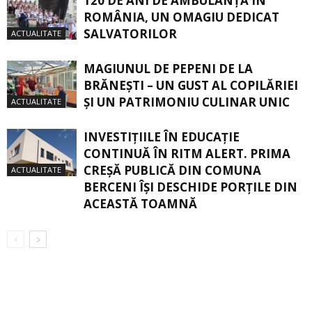
120 DE ANI DE AMBULANȚĂ ÎN
ROMÂNIA, UN OMAGIU DEDICAT
SALVATORILOR
ACTUALITATE
MAGIUNUL DE PEPENI DE LA
BRĂNEŞTI – UN GUST AL COPILĂRIEI
ŞI UN PATRIMONIU CULINAR UNIC
ACTUALITATE
INVESTIȚIILE ÎN EDUCAȚIE
CONTINUĂ ÎN RITM ALERT. PRIMA
CREŞĂ PUBLICĂ DIN COMUNA
ACTUALITATE
BERCENI ÎŞI DESCHIDE PORŢILE DIN
ACEASTĂ TOAMNĂ