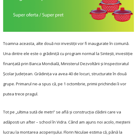
Toamna aceasta, alte două noi investiții vor fi inaugurate în comună.
Una dintre ele este o grădiniță cu program normal la Sintești, investiție
finanțată prin Banca Mondială, Ministerul Dezvoltării și Inspectoratul
Școlar Județean. Grădinița va avea 40 de locuri, structurate în două
grupe. Primarul ne-a spus că, pe 1 octombrie, primii prichindei îi vor
putea trece pragul.
Tot pe „ultima sută de metri” se află și construcția clădirii care va
adăposti un after – school în Vidra. Când am ajuns noi acolo, meșterii
lucrau la montarea acoperișului. Florin Niculae estima că, până la