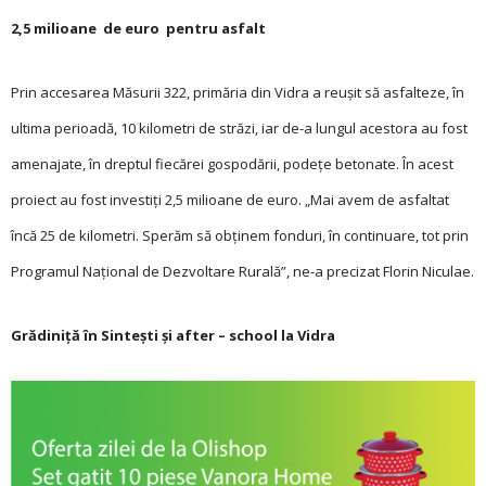
2,5 milioane de euro pentru asfalt
Prin accesarea Măsurii 322, primăria din Vidra a reușit să asfalteze, în
ultima perioadă, 10 kilometri de străzi, iar de-a lungul acestora au fost
amenajate, în dreptul fiecărei gospodării, podețe betonate. În acest
proiect au fost investiți 2,5 milioane de euro. „Mai avem de asfaltat
încă 25 de kilometri. Sperăm să obținem fonduri, în continuare, tot prin
Programul Național de Dezvoltare Rurală”, ne-a precizat Florin Niculae.
Grădiniță în Sintești și after – school la Vidra