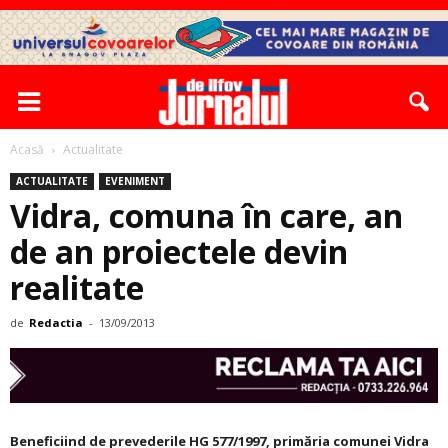
Acasă
Actualitate
ACTUALITATE
EVENIMENT
Vidra, comuna în care, an
de an proiectele devin
realitate
de
Redactia
-
13/09/2013
Beneficiind de prevederile HG 577/1997, primăria comunei Vidra