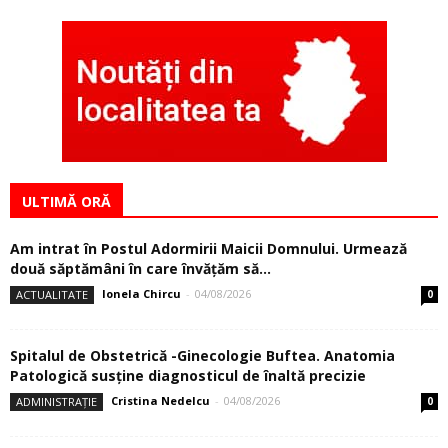
ULTIMĂ ORĂ
Am intrat în Postul Adormirii Maicii Domnului. Urmează
două săptămâni în care învăţăm să...
Ionela Chircu
-
04/08/2026
ACTUALITATE
0
Spitalul de Obstetrică -Ginecologie Buftea. Anatomia
Patologică susţine diagnosticul de înaltă precizie
Cristina Nedelcu
-
04/08/2026
ADMINISTRAȚIE
0