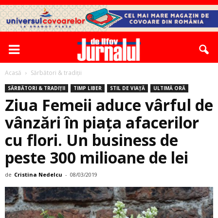
Acasă
Sărbători & tradiții
SĂRBĂTORI & TRADIȚII
TIMP LIBER
STIL DE VIAȚĂ
ULTIMĂ ORĂ
Ziua Femeii aduce vârful de
vânzări în piața afacerilor
cu flori. Un business de
peste 300 milioane de lei
de
Cristina Nedelcu
-
08/03/2019