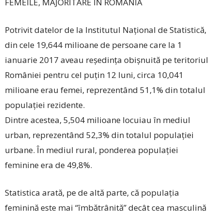
FEMEILE, MAJORITARE ÎN ROMÂNIA
Potrivit datelor de la Institutul Național de Statistică,
din cele 19,644 milioane de persoane care la 1
ianuarie 2017 aveau reşedinţa obişnuită pe teritoriul
României pentru cel puţin 12 luni, circa 10,041
milioane erau femei, reprezentând 51,1% din totalul
populaţiei rezidente.
Dintre acestea, 5,504 milioane locuiau în mediul
urban, reprezentând 52,3% din totalul populaţiei
urbane. În mediul rural, ponderea populaţiei
feminine era de 49,8%.
Statistica arată, pe de altă parte, că populaţia
feminină este mai “îmbătrânită” decât cea masculină