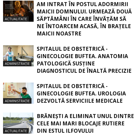
AM INTRAT ÎN POSTUL ADORMIRII
MAICII DOMNULUI. URMEAZĂ DOUĂ
SĂPTĂMÂNI ÎN CARE ÎNVĂŢĂM SĂ
ACTUALITATE
NE ÎNTOARCEM ACASĂ, ÎN BRAŢELE
MAICII NOASTRE
SPITALUL DE OBSTETRICĂ -
GINECOLOGIE BUFTEA. ANATOMIA
PATOLOGICĂ SUSŢINE
ADMINISTRAȚIE
DIAGNOSTICUL DE ÎNALTĂ PRECIZIE
SPITALUL DE OBSTETRICĂ -
GINECOLOGIE BUFTEA. UROLOGIA
DEZVOLTĂ SERVICIILE MEDICALE
ADMINISTRAȚIE
BRĂNEȘTI A ELIMINAT UNUL DINTRE
CELE MAI MARI BLOCAJE RUTIERE
DIN ESTUL ILFOVULUI
ACTUALITATE