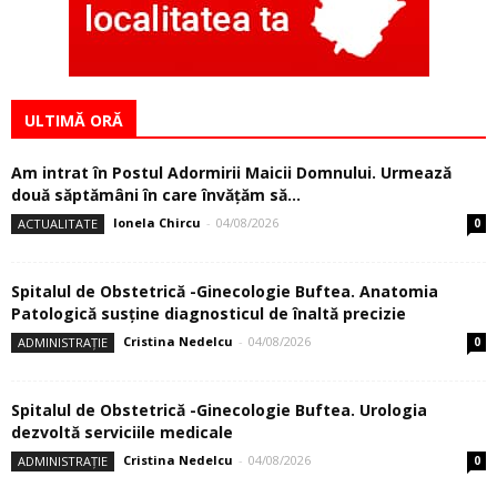
ULTIMĂ ORĂ
Am intrat în Postul Adormirii Maicii Domnului. Urmează
două săptămâni în care învăţăm să...
Ionela Chircu
-
04/08/2026
ACTUALITATE
0
Spitalul de Obstetrică -Ginecologie Buftea. Anatomia
Patologică susţine diagnosticul de înaltă precizie
Cristina Nedelcu
-
04/08/2026
ADMINISTRAȚIE
0
Spitalul de Obstetrică -Ginecologie Buftea. Urologia
dezvoltă serviciile medicale
Cristina Nedelcu
-
04/08/2026
ADMINISTRAȚIE
0