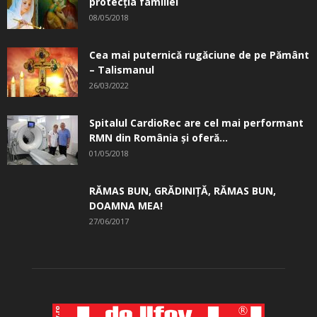
protecția familiei
08/05/2018
Cea mai puternică rugăciune de pe Pământ
– Talismanul
26/03/2022
Spitalul CardioRec are cel mai performant
RMN din România și oferă...
01/05/2018
RĂMAS BUN, GRĂDINIŢĂ, ­RĂMAS BUN,
DOAMNA MEA!
27/06/2017