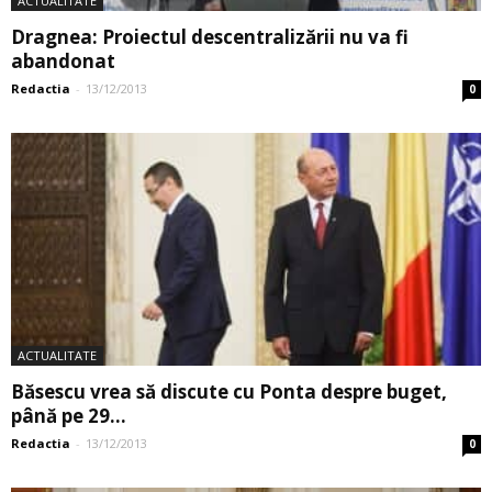
ACTUALITATE
Dragnea: Proiectul descentralizării nu va fi
abandonat
Redactia
-
13/12/2013
0
ACTUALITATE
Băsescu vrea să discute cu Ponta despre buget,
până pe 29...
Redactia
-
13/12/2013
0