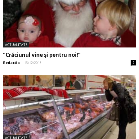
ACTUALITATE
“Crăciunul vine și pentru noi!”
Redactia
-
13/12/2013
0
ACTUALITATE