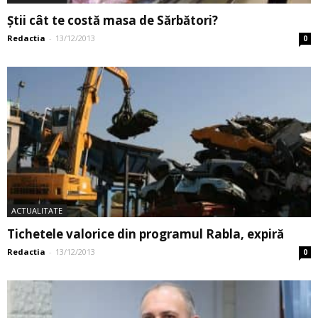
Știi cât te costă masa de Sărbători?
Redactia
-
13/12/2013
0
ACTUALITATE
Tichetele valorice din programul Rabla, expiră
Redactia
-
13/12/2013
0