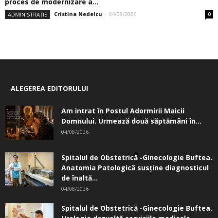
proces de modernizare a...
Cristina Nedelcu
-
04/08/2026
ADMINISTRAȚIE
0
ALEGEREA EDITORULUI
Am intrat în Postul Adormirii Maicii
Domnului. Urmează două săptămâni în...
04/08/2026
Spitalul de Obstetrică -Ginecologie Buftea.
Anatomia Patologică susţine diagnosticul
de înaltă...
04/08/2026
Spitalul de Obstetrică -Ginecologie Buftea.