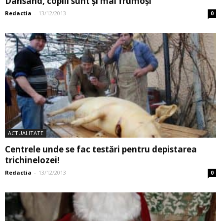
Dansând, copiii sunt şi mai frumoşi
Redactia
-
13/12/2013
0
ACTUALITATE
Centrele unde se fac testări pentru depistarea
trichinelozei!
Redactia
-
13/12/2013
0