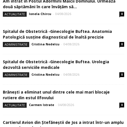
Am intrat în Postul Adormirii Maicii Domnului. Urmează
două săptămâni în care învăţăm să...
Ionela Chircu
-
04/08/2026
ACTUALITATE
0
Spitalul de Obstetrică -Ginecologie Buftea. Anatomia
Patologică susţine diagnosticul de înaltă precizie
Cristina Nedelcu
-
04/08/2026
ADMINISTRAȚIE
0
Spitalul de Obstetrică -Ginecologie Buftea. Urologia
dezvoltă serviciile medicale
Cristina Nedelcu
-
04/08/2026
ADMINISTRAȚIE
0
Brănești a eliminat unul dintre cele mai mari blocaje
rutiere din estul Ilfovului
Carmen Istrate
-
04/08/2026
ACTUALITATE
0
Cartierul Avion din Ştefăneştii de Jos a intrat într-un amplu