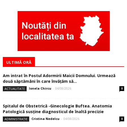
ULTIMĂ ORĂ
Am intrat în Postul Adormirii Maicii Domnului. Urmează
două săptămâni în care învăţăm să...
Ionela Chircu
-
04/08/2026
ACTUALITATE
0
Spitalul de Obstetrică -Ginecologie Buftea. Anatomia
Patologică susţine diagnosticul de înaltă precizie
Cristina Nedelcu
-
04/08/2026
ADMINISTRAȚIE
0