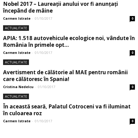
Nobel 2017 – Laureații anului vor fi anunțați
începând de mâine
Carmen Istrate
-
01/10/2017
0
ACTUALITATE
APIA: 1.518 autovehicule ecologice noi, vândute în
România în primele opt...
Carmen Istrate
-
01/10/2017
0
ACTUALITATE
Avertisment de călătorie al MAE pentru românii
care călătoresc în Spania!
Cristina Nedelcu
-
01/10/2017
0
ACTUALITATE
În această seară, Palatul Cotroceni va fi iluminat
în culoarea roz
Carmen Istrate
-
01/10/2017
0