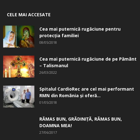
CELE MAI ACCESATE
Cea mai puternică rugăciune pentru
protecția familiei
08/05/2018
Cea mai puternică rugăciune de pe Pământ
– Talismanul
26/03/2022
Spitalul CardioRec are cel mai performant
RMN din România și oferă...
01/05/2018
RĂMAS BUN, GRĂDINIŢĂ, ­RĂMAS BUN,
DOAMNA MEA!
27/06/2017