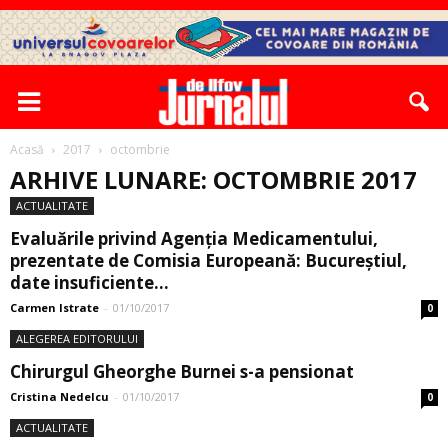
Acasă
2017
octombrie
ARHIVE LUNARE: OCTOMBRIE 2017
ACTUALITATE
Evaluările privind Agenţia Medicamentului,
prezentate de Comisia Europeană: Bucureştiul,
date insuficiente...
Carmen Istrate
-
01/10/2017
0
ALEGEREA EDITORULUI
Chirurgul Gheorghe Burnei s-a pensionat
Cristina Nedelcu
-
01/10/2017
0
ACTUALITATE