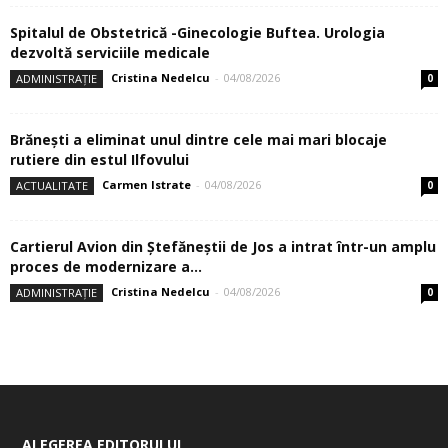
Spitalul de Obstetrică -Ginecologie Buftea. Urologia
dezvoltă serviciile medicale
Cristina Nedelcu
-
04/08/2026
ADMINISTRAȚIE
0
Brănești a eliminat unul dintre cele mai mari blocaje
rutiere din estul Ilfovului
Carmen Istrate
-
04/08/2026
ACTUALITATE
0
Cartierul Avion din Ştefăneştii de Jos a intrat într-un amplu
proces de modernizare a...
Cristina Nedelcu
-
04/08/2026
ADMINISTRAȚIE
0
ALEGEREA EDITORULUI