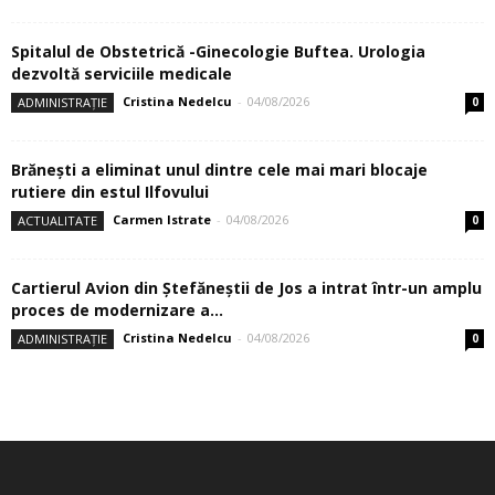
Spitalul de Obstetrică -Ginecologie Buftea. Urologia
dezvoltă serviciile medicale
Cristina Nedelcu
-
04/08/2026
ADMINISTRAȚIE
0
Brănești a eliminat unul dintre cele mai mari blocaje
rutiere din estul Ilfovului
Carmen Istrate
-
04/08/2026
ACTUALITATE
0
Cartierul Avion din Ştefăneştii de Jos a intrat într-un amplu
proces de modernizare a...
Cristina Nedelcu
-
04/08/2026
ADMINISTRAȚIE
0