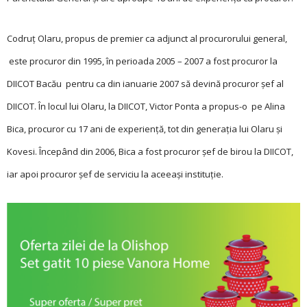
Codruţ Olaru, propus de premier ca adjunct al procurorului general,
este procuror din 1995, în perioada 2005 – 2007 a fost procuror la
DIICOT Bacău pentru ca din ianuarie 2007 să devină procuror şef al
DIICOT. În locul lui Olaru, la DIICOT, Victor Ponta a propus-o pe Alina
Bica, procuror cu 17 ani de experienţă, tot din generaţia lui Olaru şi
Kovesi. Începând din 2006, Bica a fost procuror şef de birou la DIICOT,
iar apoi procuror şef de serviciu la aceeaşi instituţie.