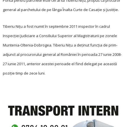
Ponta pentru parchete este cel al lui Tiberiu Niţu, propus ca procuror
general al parchetului de pe lânga Înalta Curte de Casaţie şi Justiţie.
Tiberiu Nițu a fost numit în septembrie 2011 inspector în cadrul
Inspecţiei Judiciare a Consiliului Superior al Magistraturii pe zonele
Muntenia-Oltenia-Dobrogea. Tiberiu Nițu a deţinut funcţia de prim-
adjunct al procurorului general al României în perioada 27 iunie 2008-
27 iunie 2011, anterior acestei perioade el fiind delegat pe această
poziţie timp de zece luni.