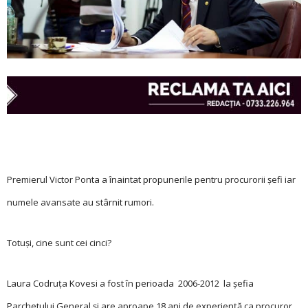
Premierul Victor Ponta a înaintat propunerile pentru procurorii șefi iar
numele avansate au stârnit rumori.
Totuși, cine sunt cei cinci?
Laura Codruţa Kovesi a fost în perioada 2006-2012 la şefia
Parchetului General și are aproape 18 ani de experienţă ca procuror.