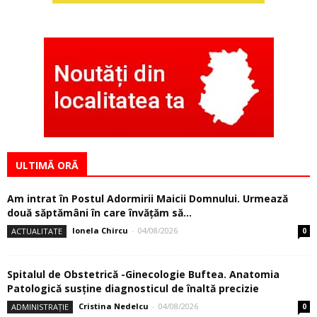
ULTIMĂ ORĂ
Am intrat în Postul Adormirii Maicii Domnului. Urmează
două săptămâni în care învăţăm să...
Ionela Chircu
-
04/08/2026
ACTUALITATE
0
Spitalul de Obstetrică -Ginecologie Buftea. Anatomia
Patologică susţine diagnosticul de înaltă precizie
Cristina Nedelcu
-
04/08/2026
ADMINISTRAȚIE
0