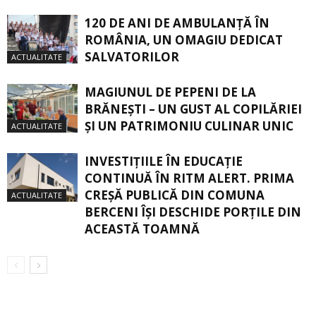
120 DE ANI DE AMBULANȚĂ ÎN
ROMÂNIA, UN OMAGIU DEDICAT
SALVATORILOR
ACTUALITATE
MAGIUNUL DE PEPENI DE LA
BRĂNEŞTI – UN GUST AL COPILĂRIEI
ŞI UN PATRIMONIU CULINAR UNIC
ACTUALITATE
INVESTIȚIILE ÎN EDUCAȚIE
CONTINUĂ ÎN RITM ALERT. PRIMA
CREŞĂ PUBLICĂ DIN COMUNA
ACTUALITATE
BERCENI ÎŞI DESCHIDE PORŢILE DIN
ACEASTĂ TOAMNĂ