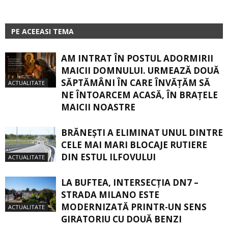
PE ACEEASI TEMA
AM INTRAT ÎN POSTUL ADORMIRII
MAICII DOMNULUI. URMEAZĂ DOUĂ
SĂPTĂMÂNI ÎN CARE ÎNVĂŢĂM SĂ
ACTUALITATE
NE ÎNTOARCEM ACASĂ, ÎN BRAŢELE
MAICII NOASTRE
BRĂNEȘTI A ELIMINAT UNUL DINTRE
CELE MAI MARI BLOCAJE RUTIERE
DIN ESTUL ILFOVULUI
ACTUALITATE
LA BUFTEA, INTERSECŢIA DN7 –
STRADA MILANO ESTE
MODERNIZATĂ PRINTR-UN SENS
ACTUALITATE
GIRATORIU CU DOUĂ BENZI