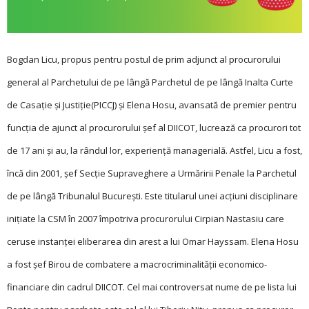
Bogdan Licu, propus pentru postul de prim adjunct al procurorului
general al Parchetului de pe lângă Parchetul de pe lângă Inalta Curte
de Casație și Justiție(PICCJ) şi Elena Hosu, avansată de premier pentru
funcţia de ajunct al procurorului şef al DIICOT, lucrează ca procurori tot
de 17 ani şi au, la rândul lor, experienţă managerială. Astfel, Licu a fost,
încă din 2001, şef Secţie Supraveghere a Urmăririi Penale la Parchetul
de pe lângă Tribunalul Bucureşti. Este titularul unei acţiuni disciplinare
iniţiate la CSM în 2007 împotriva procurorului Cirpian Nastasiu care
ceruse instanţei eliberarea din arest a lui Omar Hayssam. Elena Hosu
a fost şef Birou de combatere a macrocriminalităţii economico-
financiare din cadrul DIICOT. Cel mai controversat nume de pe lista lui