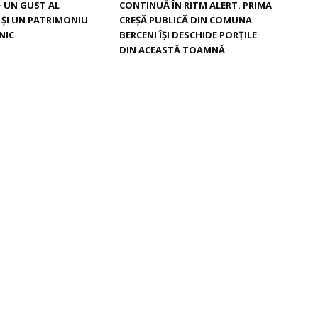
– UN GUST AL
CONTINUĂ ÎN RITM ALERT. PRIMA
I ŞI UN PATRIMONIU
CREŞĂ PUBLICĂ DIN COMUNA
NIC
BERCENI ÎŞI DESCHIDE PORŢILE
DIN ACEASTĂ TOAMNĂ