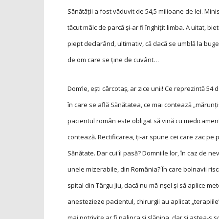
Sănătății a fost văduvit de 54,5 milioane de lei. Min
tăcut mâlc de parcă și-ar fi înghițit limba. A uitat, b
piept declarând, ultimativ, că dacă se umblă la bugetul
de om care se ține de cuvânt…
Dom‘le, ești cârco­taș, ar zice unii! Ce reprezintă 54
în care se află Sănătatea, ce mai contează „mărunțișul” 
pacientul român este obligat să vină cu medicamentel
contează. Rectificarea, ți-ar spune cei care zac pe p
Sănătate. Dar cui îi pasă? Domniile lor, în caz de nev
unele mizerabile, din România? În care bolnavii risc
spital din Târgu Jiu, dacă nu
mă-nșel și să aplice me
anestezieze pacientul, chirurgii au aplicat „terapiile
mai potrivite ar fi palinca și slănina, dar și
astea-s sc