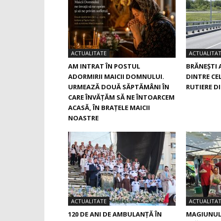
ACTUALITATE
ACTUALITA
AM INTRAT ÎN POSTUL
BRĂNEȘTI 
ADORMIRII MAICII DOMNULUI.
DINTRE CE
URMEAZĂ DOUĂ SĂPTĂMÂNI ÎN
RUTIERE D
CARE ÎNVĂŢĂM SĂ NE ÎNTOARCEM
ACASĂ, ÎN BRAŢELE MAICII
NOASTRE
ACTUALITATE
ACTUALITA
120 DE ANI DE AMBULANȚĂ ÎN
MAGIUNUL 