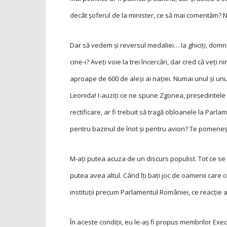
decât șoferul de la minister, ce să mai comentăm? Nu
Dar să vedem și reversul medaliei… Ia ghiciți, domnii
cine-i? Aveți voie la trei încercări, dar cred că veț
aproape de 600 de aleși ai nației. Numai unul și unul,
Leonida! I-auziți ce ne spune Zgonea, președintele 
rectificare, ar fi trebuit să tragă obloanele la Pa
pentru bazinul de înot și pentru avion? Te pomenești!
M-ați putea acuza de un discurs populist. Tot ce se 
putea avea altul. Când îți bați joc de oamenii care 
instituții precum Parlamentul României, ce reacție 
În aceste condiții, eu le-aș fi propus membrilor Exec