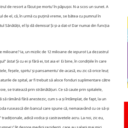
istrul de resort a făcut pe mortu‘ în păpușoi. N-a scos un sunet. A
ietul de el, că, în urmă cu puțină vreme, se bătea cu pumnul în
 Sănătății, el își dă demisia! Și și-a
dat-o! Dar numai din funcția
 de milioane? Ia, un mizilic de 12 milioane de iepuroi! La dezastrul
ăsta! Și cu ei și fără ei, tot aia e! Ei bine, în condițiile în care
e, feșele, spirtu’ și pansamentu’ de-acasă, eu zic că orice leuț
aturile de spital, ar fi trebuit să aloce fonduri suplimentare către
oie, se tratează prin străinătățuri. Ce să caute prin spitalele,
ă să rămână fără anestezic, cum s-a și întâmplat, de fapt, la un
toda rusească din bancul care spune că, nemaiavând cu ce să-și
” tradiționale, adică vodca și castravetele acru. La noi, zic eu,
umpe! Cât despre medicii rezidenți, care au salarii mai mici