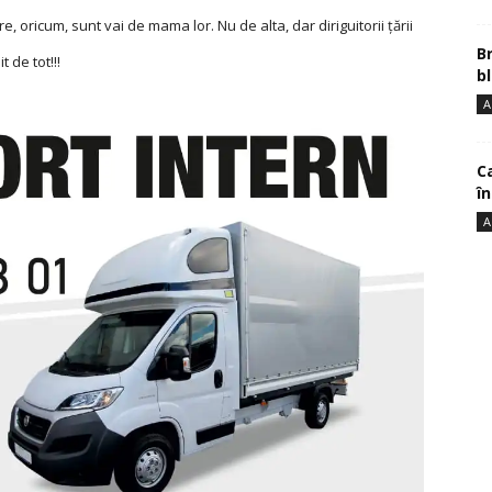
e, oricum, sunt vai de mama lor. Nu de alta, dar diriguitorii țării
B
 de tot!!!
bl
A
Ca
î
A