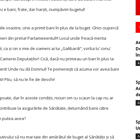
 e bani, frate, dar harști, ciumpăvim bugetul!
le voastre, cine a primit bani în plus de la buget. Ghici ciupercă
i nimeri din prima! Parlameeentul!!! Locul unde freacă menta
A
D
 ca și cei o mie de oameni ai lui „Galibardi”, vorba lu’ conu’
în
Camerei Deputaților! Cică, dacă nu primeau un ban în plus la
A
rlament! Unde nu dă Domnul! Te pomenești că acuma vor avea bani
 Ptiu, să nu le fie de deochi!
S
A
de
poate, dar în aceste condiții, niciun om cu scaun la cap nu ar
A
contribuie la asigurările de Sănătate, deturnând banii către
ai putea avea?
S
U
A
utivului să nu mai taie din amărâtul de buget al Sănătății și să