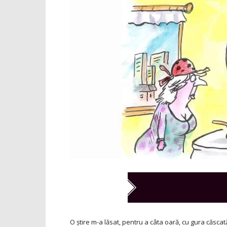
O știre m-a lăsat, pentru a câta oară, cu gura căscat