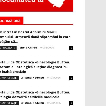
ULTIMĂ ORĂ
m intrat în Postul Adormirii Maicii
omnului. Urmează două săptămâni în care
văţăm să...
Ionela Chircu
-
04/08/2026
CTUALITATE
0
pitalul de Obstetrică -Ginecologie Buftea.
natomia Patologică susţine diagnosticul
 înaltă precizie
Cristina Nedelcu
-
04/08/2026
DMINISTRAȚIE
0
pitalul de Obstetrică -Ginecologie Buftea.
rologia dezvoltă serviciile medicale
Cristina Nedelcu
-
04/08/2026
DMINISTRAȚIE
0