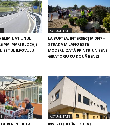
TE
ACTUALITATE
A ELIMINAT UNUL
LA BUFTEA, INTERSECŢIA DN7 –
LE MAI MARI BLOCAJE
STRADA MILANO ESTE
IN ESTUL ILFOVULUI
MODERNIZATĂ PRINTR-UN SENS
GIRATORIU CU DOUĂ BENZI
TE
ACTUALITATE
DE PEPENI DE LA
INVESTIȚIILE ÎN EDUCAȚIE