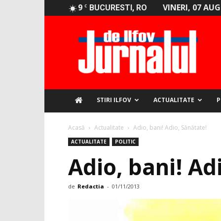
9
VINERI, 07 AU
C
BUCURESTI, RO
Jurnalul
de
Ilfov
STIRI ILFOV
ACTUALITATE
P
Acasă
Actualitate
Adio, bani! Adio, Sănătate!
ACTUALITATE
POLITIC
Adio, bani! Ad
de
Redactia
-
01/11/2013