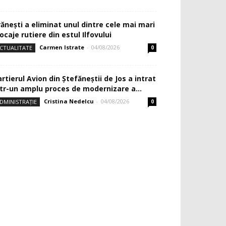
rănești a eliminat unul dintre cele mai mari
ocaje rutiere din estul Ilfovului
Carmen Istrate
-
04/08/2026
CTUALITATE
0
rtierul Avion din Ştefăneştii de Jos a intrat
ntr-un amplu proces de modernizare a...
Cristina Nedelcu
-
04/08/2026
DMINISTRAȚIE
0