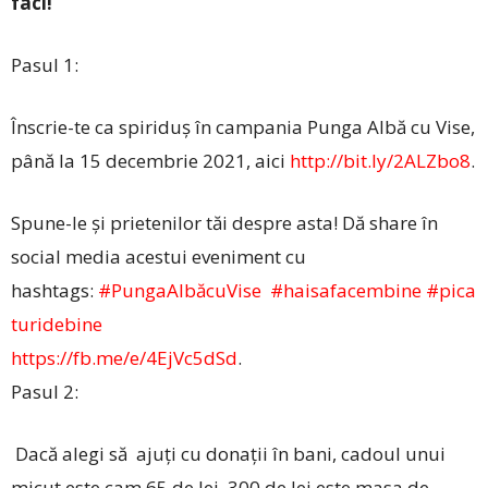
faci!
Pasul 1:
Înscrie-te ca spiriduș în campania Punga Albă cu Vise,
până la 15 decembrie 2021, aici
http://bit.ly/2ALZbo8
.
Spune-le și prietenilor tăi despre asta! Dă share în
social media acestui eveniment cu
hashtags:
#PungaAlbăcuVise
#haisafacembine
#pica
turidebine
https://fb.me/e/4EjVc5dSd
.
Pasul 2:
Dacă alegi să ajuți cu donații în bani, cadoul unui
micuț este cam 65 de lei. 300 de lei este masa de