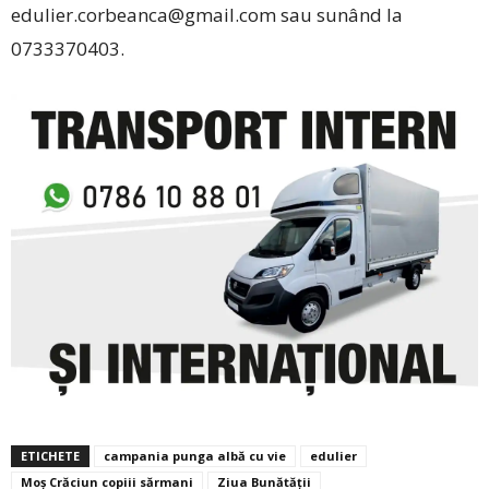
edulier.corbeanca@gmail.com sau sunând la
0733370403.
ETICHETE
campania punga albă cu vie
edulier
Moș Crăciun copiii sărmani
Ziua Bunătății