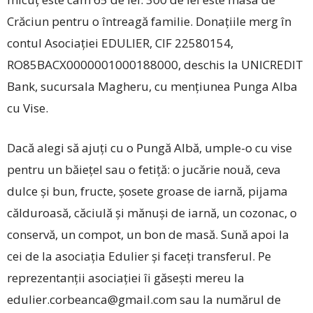
Crăciun pentru o întreagă familie. Donațiile merg în
contul Asociației EDULIER, CIF 22580154,
RO85BACX0000001000188000, deschis la UNICREDIT
Bank, sucursala Magheru, cu men­ți­unea Punga Alba
cu Vise.
Dacă alegi să ajuți cu o Pungă Albă, umple-o cu vise
pentru un băiețel sau o fetiță: o jucărie nouă, ceva
dulce și bun, fructe, șosete groase de iarnă, pijama
călduroasă, căciulă și mănuși de iarnă, un cozonac, o
conservă, un compot, un bon de masă. Sună apoi la
cei de la asociația Edulier și faceți transferul. Pe
reprezentanții asociației îi găsești mereu la
edulier.corbeanca@gmail.com sau la numărul de