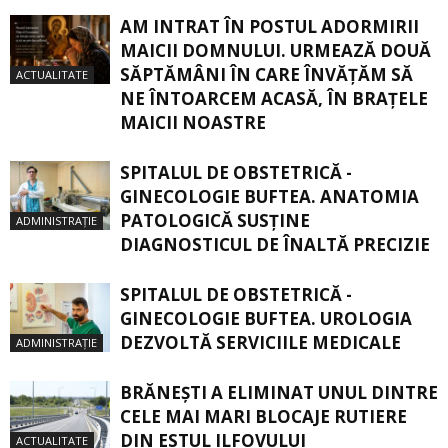
AM INTRAT ÎN POSTUL ADORMIRII
MAICII DOMNULUI. URMEAZĂ DOUĂ
SĂPTĂMÂNI ÎN CARE ÎNVĂŢĂM SĂ
ACTUALITATE
NE ÎNTOARCEM ACASĂ, ÎN BRAŢELE
MAICII NOASTRE
SPITALUL DE OBSTETRICĂ -
GINECOLOGIE BUFTEA. ANATOMIA
PATOLOGICĂ SUSŢINE
ADMINISTRAȚIE
DIAGNOSTICUL DE ÎNALTĂ PRECIZIE
SPITALUL DE OBSTETRICĂ -
GINECOLOGIE BUFTEA. UROLOGIA
DEZVOLTĂ SERVICIILE MEDICALE
ADMINISTRAȚIE
BRĂNEȘTI A ELIMINAT UNUL DINTRE
CELE MAI MARI BLOCAJE RUTIERE
DIN ESTUL ILFOVULUI
ACTUALITATE