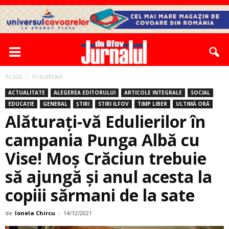
Acasă
Actualitate
ACTUALITATE
ALEGEREA EDITORULUI
ARTICOLE INTEGRALE
SOCIAL
EDUCAȚIE
GENERAL
ȘTIRI
STIRI ILFOV
TIMP LIBER
ULTIMĂ ORĂ
Alăturați-vă Edulierilor în
campania Punga Albă cu
Vise! Moș Crăciun trebuie
să ajungă și anul acesta la
copiii sărmani de la sate
de
Ionela Chircu
-
14/12/2021