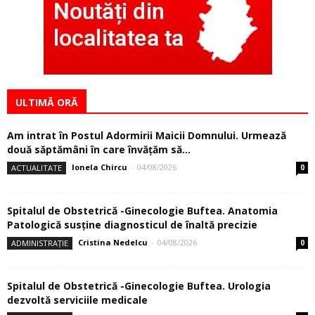
ULTIMĂ ORĂ
Am intrat în Postul Adormirii Maicii Domnului. Urmează
două săptămâni în care învăţăm să...
Ionela Chircu
-
04/08/2026
ACTUALITATE
0
Spitalul de Obstetrică -Ginecologie Buftea. Anatomia
Patologică susţine diagnosticul de înaltă precizie
Cristina Nedelcu
-
04/08/2026
ADMINISTRAȚIE
0
Spitalul de Obstetrică -Ginecologie Buftea. Urologia
dezvoltă serviciile medicale