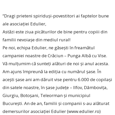
“Dragi prieteni spiriduși-povestitori ai faptelor bune
ale asociației Edulier,
Astăzi este ziua picăturilor de bine pentru copiii din
familii nevoiașe din mediul rural!
Pe noi, echipa Edulier, ne găsești în freamătul
campaniei noastre de Crăciun – Punga Albă cu Vise.
Vă mulțumim că sunteți alături de noi și anul acesta.
Am ajuns împreună la ediția cu numărul șase. În
acești șase ani am dăruit vise pentru 6.000 de copilași
din satele noastre, în șase județe – Ilfov, Dâmbovița,
Giurgiu, Botoșani, Teleorman și municipiul
București. An de an, familii și companii s-au alăturat
demersurilor asociației Edulier (www.edulier.ro)