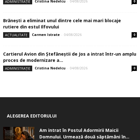
Cristina Nedelcu
-
04/08/2026
ADMINISTRAȚIE
0
Brănești a eliminat unul dintre cele mai mari blocaje
rutiere din estul Ilfovului
Carmen Istrate
-
04/08/2026
ACTUALITATE
0
Cartierul Avion din Ştefăneştii de Jos a intrat într-un amplu
proces de modernizare a...
Cristina Nedelcu
-
04/08/2026
ADMINISTRAȚIE
0
ALEGEREA EDITORULUI
Am intrat în Postul Adormirii Maicii
Domnului. Urmează două săptămâni în...