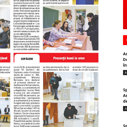
A
D
în
A
S
A
de
A
S