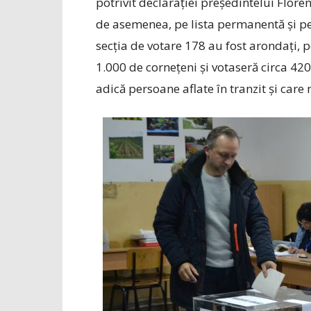
potrivit declarației președintelui Floren
de asemenea, pe lista permanentă și pe 
secția de votare 178 au fost arondați, 
1.000 de cornețeni și votaseră circa 420
adică persoane aflate în tranzit și care 