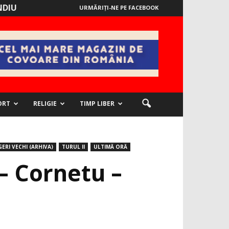
NDIU
URMĂRIȚI-NE PE FACEBOOK
ORT
RELIGIE
TIMP LIBER
GERI VECHI (ARHIVA)
TURUL II
ULTIMĂ ORĂ
 – Cornetu –