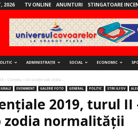
, 2026
TV ONLINE
ANUNTURI
STINGATOARE INCE
OLITIC
ADMINISTRAȚIE
SOCIAL
ECONOMIC
SP
 II – Cornetu – Un scrutin sub zodia...
EGRALE
EVENIMENT
GALERIE FOTO
GENERAL
POLITIC
STIRI ILFOV
ALE
ențiale 2019, turul II
 zodia normalității