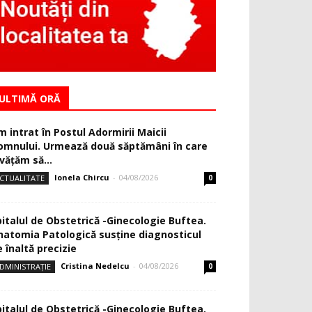
ULTIMĂ ORĂ
m intrat în Postul Adormirii Maicii
omnului. Urmează două săptămâni în care
văţăm să...
Ionela Chircu
-
04/08/2026
CTUALITATE
0
pitalul de Obstetrică -Ginecologie Buftea.
natomia Patologică susţine diagnosticul
 înaltă precizie
Cristina Nedelcu
-
04/08/2026
DMINISTRAȚIE
0
pitalul de Obstetrică -Ginecologie Buftea.