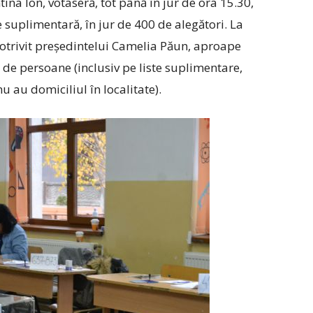
tina Ion, votaseră, tot până în jur de ora 15.30,
suplimentară, în jur de 400 de alegători. La
potrivit președintelui Camelia Păun, aproape
 de persoane (inclusiv pe liste suplimentare,
nu au domiciliul în localitate).