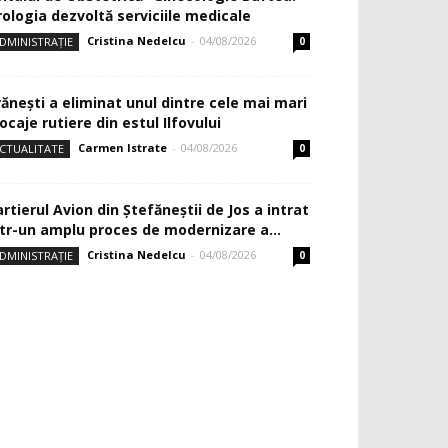
rologia dezvoltă serviciile medicale
Cristina Nedelcu
-
04/08/2026
DMINISTRAȚIE
0
rănești a eliminat unul dintre cele mai mari
ocaje rutiere din estul Ilfovului
Carmen Istrate
-
04/08/2026
CTUALITATE
0
rtierul Avion din Ştefăneştii de Jos a intrat
ntr-un amplu proces de modernizare a...
Cristina Nedelcu
-
04/08/2026
DMINISTRAȚIE
0