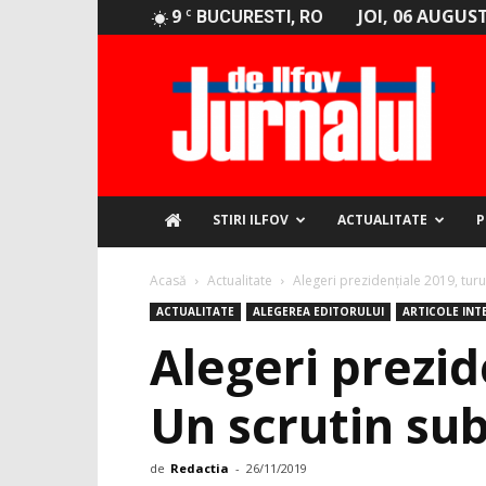
9
JOI, 06 AUGUST
C
BUCURESTI, RO
Jurnalul
de
Ilfov
STIRI ILFOV
ACTUALITATE
P
Acasă
Actualitate
Alegeri prezidențiale 2019, turul
ACTUALITATE
ALEGEREA EDITORULUI
ARTICOLE INT
Alegeri prezid
Un scrutin sub
de
Redactia
-
26/11/2019