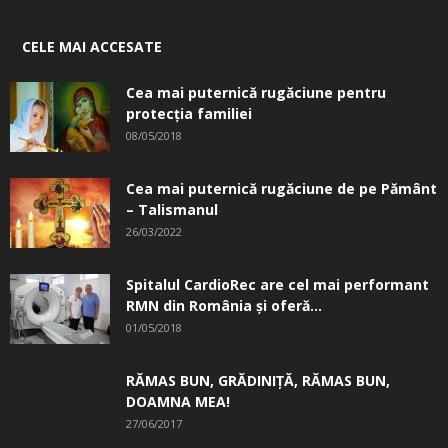
CELE MAI ACCESATE
Cea mai puternică rugăciune pentru
protecția familiei
08/05/2018
Cea mai puternică rugăciune de pe Pământ
– Talismanul
26/03/2022
Spitalul CardioRec are cel mai performant
RMN din România și oferă...
01/05/2018
RĂMAS BUN, GRĂDINIŢĂ, ­RĂMAS BUN,
DOAMNA MEA!
27/06/2017