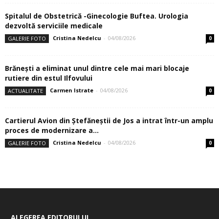
Spitalul de Obstetrică -Ginecologie Buftea. Urologia
dezvoltă serviciile medicale
Cristina Nedelcu
-
04/08/2026
GALERIE FOTO
0
Brănești a eliminat unul dintre cele mai mari blocaje
rutiere din estul Ilfovului
Carmen Istrate
-
04/08/2026
ACTUALITATE
0
Cartierul Avion din Ştefăneştii de Jos a intrat într-un amplu
proces de modernizare a...
Cristina Nedelcu
-
04/08/2026
GALERIE FOTO
0
ALEGEREA EDITORULUI