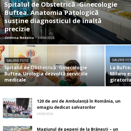
Spitalul de Obstetrică -Ginecologie
Buftea. Anatomia Patologică
susţine diagnosticul de înaltă
precizie
Cristina Nedelcu
-
04/08/2026
GALERIE FO
GALERIE FOTO
Spitalul de Obstetrică -Ginecologie
La Bufte
Buftea. Urologia dezvoltă serviciile
Milano e
medicale
giratori
120 de ani de Ambulanță în România, un
omagiu dedicat salvatorilor
04/08/2026
Magiunul de pepeni de la Brăneşti – un