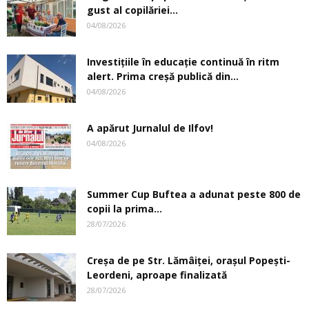
gust al copilăriei...
04/08/2026
Investițiile în educație continuă în ritm
alert. Prima creşă publică din...
04/08/2026
A apărut Jurnalul de Ilfov!
04/08/2026
Summer Cup Buftea a adunat peste 800 de
copii la prima...
28/07/2026
Creşa de pe Str. Lămâiţei, oraşul Popeşti-
Leordeni, aproape finalizată
28/07/2026