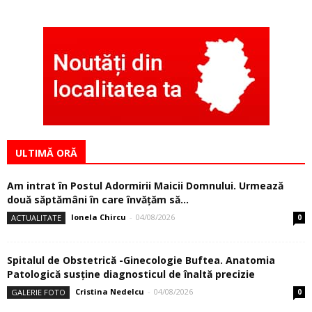
ULTIMĂ ORĂ
Am intrat în Postul Adormirii Maicii Domnului. Urmează
două săptămâni în care învăţăm să...
Ionela Chircu
-
04/08/2026
ACTUALITATE
0
Spitalul de Obstetrică -Ginecologie Buftea. Anatomia
Patologică susţine diagnosticul de înaltă precizie
Cristina Nedelcu
-
04/08/2026
GALERIE FOTO
0