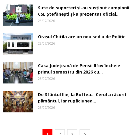
Sute de suporteri și-au susținut campionii.
CSL Ștefănești și-a prezentat oficial...
28/07/2026
Oraşul Chitila are un nou sediu de Poliţie
28/07/2026
Casa Judeţeană de Pensii Ilfov încheie
primul semestru din 2026 cu...
28/07/2026
De Sfântul Ilie, la Buftea… Cerul a răcorit
pământul, iar rugăciunea...
28/07/2026
1
2
3