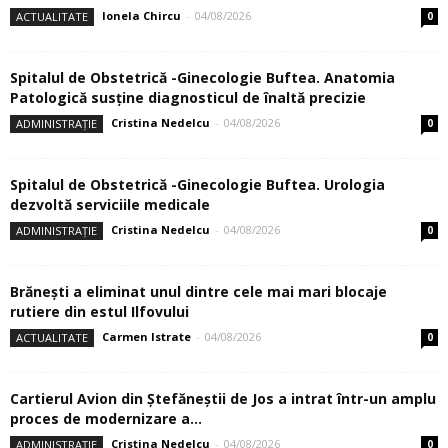
Ionela Chircu
-
04/08/2026
ACTUALITATE
0
Spitalul de Obstetrică -Ginecologie Buftea. Anatomia
Patologică susţine diagnosticul de înaltă precizie
Cristina Nedelcu
-
04/08/2026
ADMINISTRAȚIE
0
Spitalul de Obstetrică -Ginecologie Buftea. Urologia
dezvoltă serviciile medicale
Cristina Nedelcu
-
04/08/2026
ADMINISTRAȚIE
0
Brănești a eliminat unul dintre cele mai mari blocaje
rutiere din estul Ilfovului
Carmen Istrate
-
04/08/2026
ACTUALITATE
0
Cartierul Avion din Ştefăneştii de Jos a intrat într-un amplu
proces de modernizare a...
Cristina Nedelcu
-
04/08/2026
ADMINISTRAȚIE
0