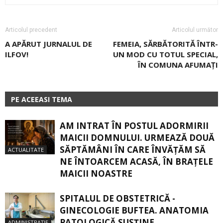
Articolul precedent
Articolul următor
A APĂRUT JURNALUL DE
FEMEIA, SĂRBĂTORITĂ ÎNTR-
ILFOV!
UN MOD CU TOTUL SPECIAL,
ÎN COMUNA AFUMAŢI
PE ACEEASI TEMA
AM INTRAT ÎN POSTUL ADORMIRII
MAICII DOMNULUI. URMEAZĂ DOUĂ
SĂPTĂMÂNI ÎN CARE ÎNVĂŢĂM SĂ
ACTUALITATE
NE ÎNTOARCEM ACASĂ, ÎN BRAŢELE
MAICII NOASTRE
SPITALUL DE OBSTETRICĂ -
GINECOLOGIE BUFTEA. ANATOMIA
PATOLOGICĂ SUSŢINE
ADMINISTRAȚIE