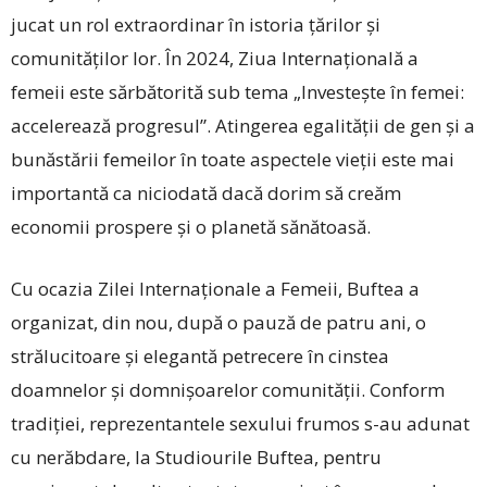
jucat un rol extraordinar în istoria țărilor și
comunităților lor. În 2024, Ziua Internațională a
femeii este sărbătorită sub tema „Investeşte în femei:
accelerează progresul”. Atingerea egalității de gen și a
bunăstării femeilor în toate aspectele vieții este mai
importantă ca niciodată dacă dorim să creăm
economii prospere și o planetă sănătoasă.
Cu ocazia Zilei Inter­naționale a Femeii, Buftea a
organizat, din nou, după o pauză de patru ani, o
strălucitoare și elegantă petrecere în cinstea
doamnelor și domnișoarelor co­munității. Conform
tra­di­ției, reprezentantele sexului frumos s-au adunat
cu nerăbdare, la Studiourile Buftea, pentru