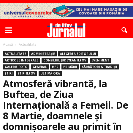
Acasă
Actualitate
ACTUALITATE
ADMINISTRAȚIE
ALEGEREA EDITORULUI
ARTICOLE INTEGRALE
CONSILIUL JUDEȚEAN ILFOV
EVENIMENT
GALERIE FOTO
GENERAL
HP2
PRIMĂRII
SĂRBĂTORI & TRADIȚII
ȘTIRI
STIRI ILFOV
ULTIMĂ ORĂ
Atmosferă vibrantă, la
Buftea, de Ziua
Internațională a Femeii. De
8 Martie, doamnele şi
domnişoarele au primit în