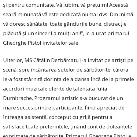
și pentru comunitate. Vă iubim, vă prețuim! Această
seară minunată vă este dedicată numai dvs. Din inimă
vă doresc sănătate, toate gândurile bune, distracție
plăcută și un sincer La mulți ani!”, le-a urat primarul
Gheorghe Pistol invitatelor sale.
Ulterior, MS Cătălin Dezbărcatu i-a invitat pe artiști pe
scenă, spre încântarea sutelor de sărbătorite, cărora
le-a fost stârnită dorința de a dansa încă de la primele
acorduri muzicale oferite de talentata Iulia
Dumitrache. Programul artistic s-a bucurat de un
mare succes printre participante, fiind apreciat de
întreaga asistență, conceput cu grijă pentru a
satisface toate preferințele, ținând cont de doleanțele
exprimate de sărbătorite. Primarul Gheorghe Pistol a