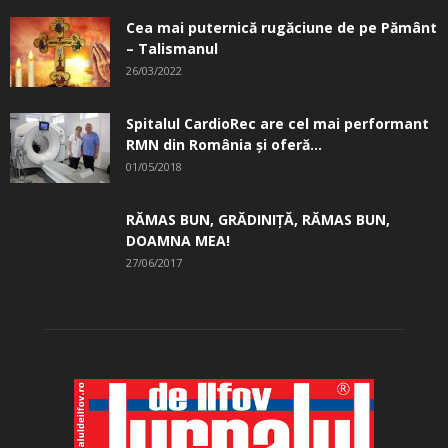
Cea mai puternică rugăciune de pe Pământ
– Talismanul
26/03/2022
Spitalul CardioRec are cel mai performant
RMN din România și oferă...
01/05/2018
RĂMAS BUN, GRĂDINIŢĂ, ­RĂMAS BUN,
DOAMNA MEA!
27/06/2017