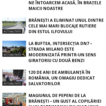
NE ÎNTOARCEM ACASĂ, ÎN BRAŢELE
MAICII NOASTRE
BRĂNEȘTI A ELIMINAT UNUL DINTRE
CELE MAI MARI BLOCAJE RUTIERE
DIN ESTUL ILFOVULUI
ACTUALITATE
LA BUFTEA, INTERSECŢIA DN7 –
STRADA MILANO ESTE
MODERNIZATĂ PRINTR-UN SENS
ACTUALITATE
GIRATORIU CU DOUĂ BENZI
120 DE ANI DE AMBULANȚĂ ÎN
ROMÂNIA, UN OMAGIU DEDICAT
SALVATORILOR
ACTUALITATE
MAGIUNUL DE PEPENI DE LA
BRĂNEŞTI – UN GUST AL COPILĂRIEI