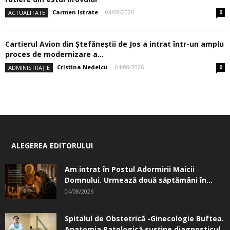
Carmen Istrate
-
04/08/2026
ACTUALITATE
0
Cartierul Avion din Ştefăneştii de Jos a intrat într-un amplu
proces de modernizare a...
Cristina Nedelcu
-
04/08/2026
ADMINISTRAȚIE
0
ALEGEREA EDITORULUI
Am intrat în Postul Adormirii Maicii
Domnului. Urmează două săptămâni în...
04/08/2026
Spitalul de Obstetrică -Ginecologie Buftea.
Anatomia Patologică susţine diagnosticul