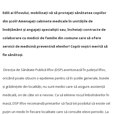
Edili ai Ilfovului, mobilizați-vă să protejați sănătatea copiilor
din școli! Amenajați cabinete medicale în unitățile de
învățământ și angajați specialiști sau, încheiați contracte de
colaborare cu medicii de familie din comune care să ofere
servicii de medicină preventivă elevilor! Copiii voștri merită să
fie sănătoși.
Direcția de Sănătate Publică Ilfov (DSP) avertizează! În județul Ilfov,
oricând poate izbucni o epidemie pentru că în școlile generale, liceele
și grădinițele din localități, nu sunt medici care să asigure asistență
medicală, ori de câte ori e nevoie. Ca să elimine riscul îmbolnăvirilor în
masă, DSP Ilfov recomandă primarilor să facă tot posibilul să existe cel
puțin un medic în fiecare localitate care să consulte elevii periodic. La