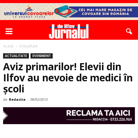
Acasă
Actualitate
ACTUALITATE
EVENIMENT
Aviz primarilor! Elevii din
Ilfov au nevoie de medici în
școli
de
Redactia
-
08/02/2013