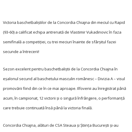
Victoria baschetbaliştilor de la Concordia Chiajna din meciul cu Rapid
(93-60) a calificat echipa antrenată de Vlastimir Vukadinovic în faza
semifinală a competiţiei, cu trei meciuri înainte de sfârşitul fazei
secunde a întrecerii!
Sezon excelent pentru baschetbaliştii de la Concordia Chiajna în
eşalonul secund al baschetului masculin românesc – Divizia A – visul
promovării fiind din ce în ce mai aproape. Ilfovenii au înregistrat până
acum, în campionat, 12 victorii şi o singură înfrângere, o performanţă
care trebuie continuată însă până la victoria finală.
Concordia Chiajna, alături de CSA Steaua şi Ştiinţa Bucureşti şi-au