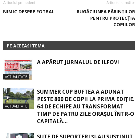
Articolul precedent
Articolul următor
NIMIC DESPRE FOTBAL
RUGĂCIUNEA PĂRINŢILOR
PENTRU PROTECŢIA
COPIILOR
PE ACEEASI TEMA
A APĂRUT JURNALUL DE ILFOV!
ACTUALITATE
SUMMER CUP BUFTEA A ADUNAT
PESTE 800 DE COPII LA PRIMA EDIȚIE.
64 DE ECHIPE AU TRANSFORMAT
ACTUALITATE
TIMP DE PATRU ZILE ORAȘUL ÎNTR-O
CAPITALĂ...
SUTE DE SUPORTERI ȘI-AU SUSȚINUT