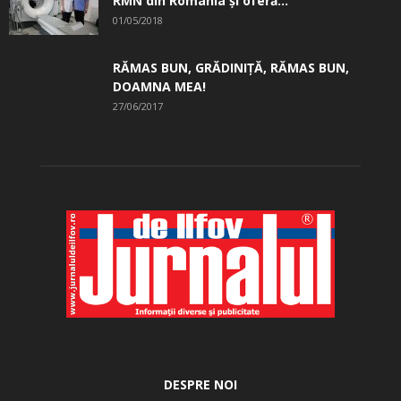
RMN din România și oferă...
01/05/2018
RĂMAS BUN, GRĂDINIŢĂ, ­RĂMAS BUN,
DOAMNA MEA!
27/06/2017
DESPRE NOI