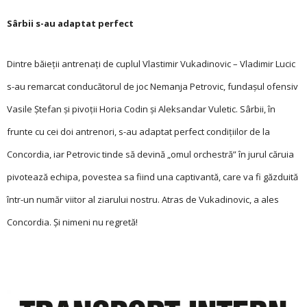
Sârbii s-au adaptat perfect
Dintre băieţii antrenaţi de cuplul Vlastimir Vukadinovic – Vladimir Lucic
s-au remarcat conducătorul de joc Nemanja Petrovic, fundaşul ofensiv
Vasile Ștefan şi pivoţii Horia Codin şi Aleksandar Vuletic. Sârbii, în
frunte cu cei doi antrenori, s-au adaptat perfect condiţiilor de la
Concordia, iar Petrovic tinde să devină „omul orchestră” în jurul căruia
pivotează echipa, povestea sa fiind una captivantă, care va fi găzduită
într-un număr viitor al ziarului nostru. Atras de Vukadinovic, a ales
Concordia. Și nimeni nu regretă!