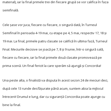
material), iar la final primele trei din fiecare grupă se vor califica în faza
semifinală.
Cele şase vor juca, fiecare cu fiecare, o singură dată, în Turneul
Semifinal în perioada 4-19 mai, cu etape pe 4, 5 mai, respectiv 17, 18 şi
19 mai. La final, primele patru clasate se califică în ultima fază, Turneul
Final. Meciurile decisive se joacă pe 7, 8 şi 9 iunie, într-o singură sală,
fiecare cu fiecare, iar la final primele două clasate promovează pe
prima scenă. Un final fericit la care sperăm să ajungă şi Concordia!
Una peste alta, o finalistă va disputa în acest sezon 24 de meciuri deci,
după cele 13 runde desfăşurate până acum, suntem abia la mijlocul
întrecerii! Drumul e lung, dar cu siguranță Concordia poate ajunge cu
bine la final.