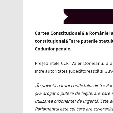
Curtea Constituțională a României a s
constituțională între puterile statu
Codurilor penale.
Președintele CCR, Valer Dorneanu, a an
între autoritatea judecătorească și Guve
„În privința naturii conflictului dintre 
și-a arogat o putere de legiferare care n
utilizarea ordonanței de urgență. Este ade
Parlamentul este cel care are suveranita