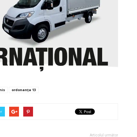
nis
ordonanța 13
er
Articolul următor