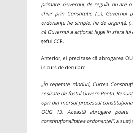
primare. Guvernul, de regulă, nu are 
chiar prin Constituție (…), Guvernul 
ordonanțe fie simple, fie de urgență. (…
că Guvernul a acționat legal în sfera l
șeful CCR.
Anterior, el precizase că abrogarea O
în curs de derulare.
„În repetate rânduri, Curtea Constituți
sesizate de fostul Guvern Ponta. Renun
opri din mersul procesual constituționa
OUG 13. Această abrogare poate 
constituționalitatea ordonanței”
, a susț