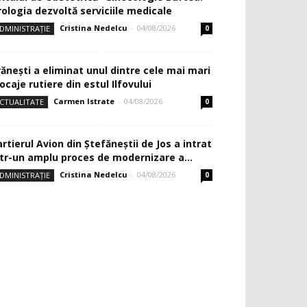
rologia dezvoltă serviciile medicale
Cristina Nedelcu
-
04/08/2026
DMINISTRAȚIE
0
rănești a eliminat unul dintre cele mai mari
ocaje rutiere din estul Ilfovului
Carmen Istrate
-
04/08/2026
CTUALITATE
0
rtierul Avion din Ştefăneştii de Jos a intrat
ntr-un amplu proces de modernizare a...
Cristina Nedelcu
-
04/08/2026
DMINISTRAȚIE
0