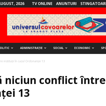
AUGUST, 2026
TV ONLINE
ANUNTURI
STINGATOARE
OLITIC
ADMINISTRAȚIE
SOCIAL
ECONOMIC
SP
tre instituții în cazul Ordonanței 13
niciun conflict între 
ței 13