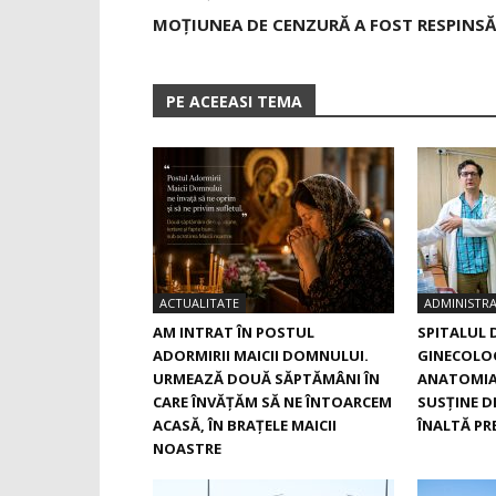
MOȚIUNEA DE CENZURĂ A FOST RESPINSĂ
PE ACEEASI TEMA
ACTUALITATE
ADMINISTRA
AM INTRAT ÎN POSTUL
SPITALUL 
ADORMIRII MAICII DOMNULUI.
GINECOLOG
URMEAZĂ DOUĂ SĂPTĂMÂNI ÎN
ANATOMIA
CARE ÎNVĂŢĂM SĂ NE ÎNTOARCEM
SUSŢINE D
ACASĂ, ÎN BRAŢELE MAICII
ÎNALTĂ PRE
NOASTRE