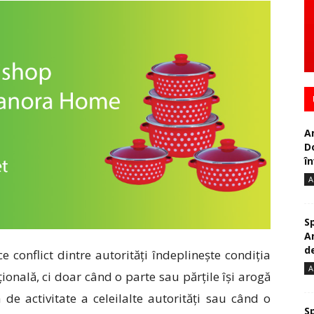
A
D
în
A
S
A
de
e conflict dintre autorități îndeplinește condiția
A
țională, ci doar când o parte sau părțile își arogă
 de activitate a celeilalte autorități sau când o
S