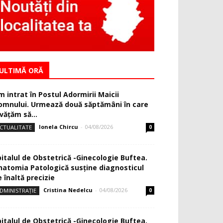
ULTIMĂ ORĂ
m intrat în Postul Adormirii Maicii
omnului. Urmează două săptămâni în care
văţăm să...
Ionela Chircu
-
04/08/2026
CTUALITATE
0
pitalul de Obstetrică -Ginecologie Buftea.
natomia Patologică susţine diagnosticul
 înaltă precizie
Cristina Nedelcu
-
04/08/2026
DMINISTRAȚIE
0
pitalul de Obstetrică -Ginecologie Buftea.