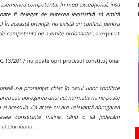
o asemenea competență. În mod excepțional, însă
poate fi delegat de puterea legislativă să emită
) În această privință, nu există un conflict, pentru
ui de competență de a emite ordonanțe”
, a explicat
UG 13/2017 nu poate opri procesul constituțional
onală s-a pronunțat chiar în cazul unor conflicte
țarea sau abrogarea unui act normativ nu ne poate
l al acestuia. Ca atare nu are relevanță abrogarea
avea consecințe mâine, când o să judecăm
inut Dorneanu.