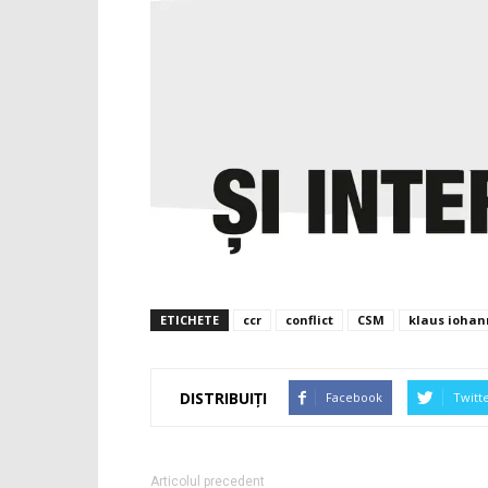
ETICHETE
ccr
conflict
CSM
klaus iohan
DISTRIBUIȚI
Facebook
Twitt
Articolul precedent