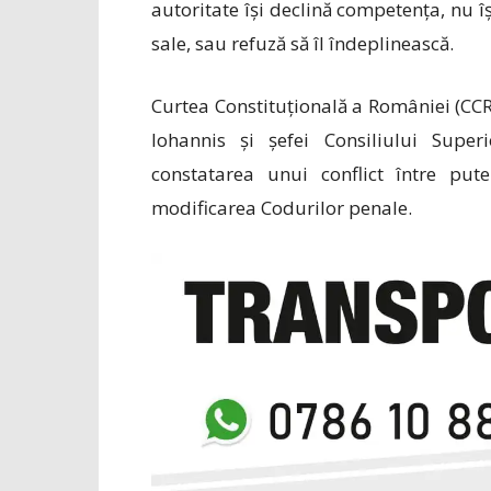
autoritate își declină competența, nu își
sale, sau refuză să îl îndeplinească.
Curtea Constituțională a României (CCR)
Iohannis și șefei Consiliului Super
constatarea unui conflict între put
modificarea Codurilor penale.