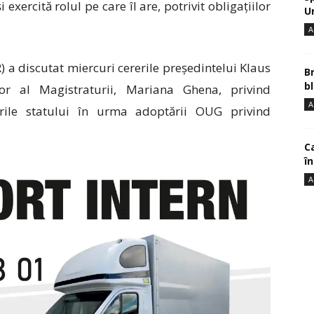
 exercită rolul pe care îl are, potrivit obligațiilor
U
A
 a discutat miercuri cererile președintelui Klaus
B
bl
ior al Magistraturii, Mariana Ghena, privind
A
erile statului în urma adoptării OUG privind
Ca
î
A