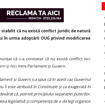
tabilit că nu există conflict juridic de natură
lui în urma adoptării OUG privind modificarea
unțat că s-a constatat că nu există conflict nici
rn și nici între Parlament și Guvern.
Parlament și Guvern s-a spus că în acest caz Guvernul
u îi este atribuită în Constituție și ca exagerată în
vărat că, potrivit principiului separației puterilor,
tea legislativă și competența de a da legi organice