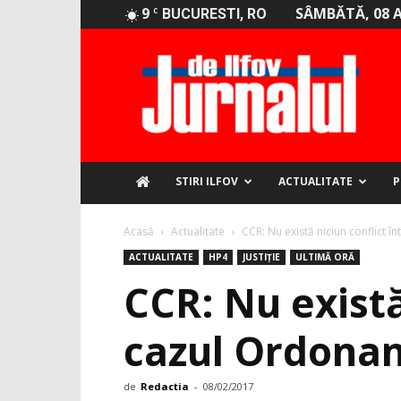
9
SÂMBĂTĂ, 08 
C
BUCURESTI, RO
Jurnalul
de
Ilfov
STIRI ILFOV
ACTUALITATE
P
Acasă
Actualitate
CCR: Nu există niciun conflict în
ACTUALITATE
HP4
JUSTIȚIE
ULTIMĂ ORĂ
CCR: Nu există 
cazul Ordonan
de
Redactia
-
08/02/2017