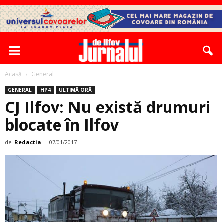
Acasă
General
GENERAL
HP4
ULTIMĂ ORĂ
CJ Ilfov: Nu există drumuri
blocate în Ilfov
de
Redactia
-
07/01/2017