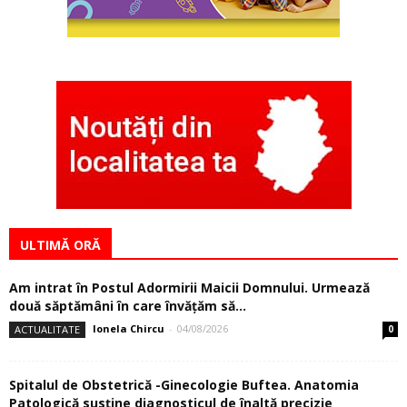
ULTIMĂ ORĂ
Am intrat în Postul Adormirii Maicii Domnului. Urmează
două săptămâni în care învăţăm să...
Ionela Chircu
-
04/08/2026
ACTUALITATE
0
Spitalul de Obstetrică -Ginecologie Buftea. Anatomia
Patologică susţine diagnosticul de înaltă precizie