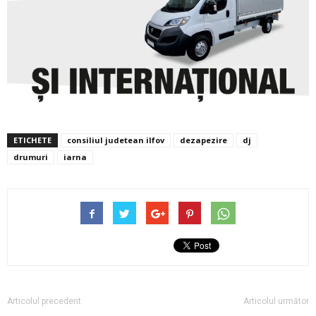
ETICHETE
consiliul judetean ilfov
dezapezire
dj
drumuri
iarna
Articolul precedent
Articolul următor