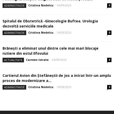
Cristina Nedelcu
-
04/08/2026
ADMINISTRAȚIE
0
Spitalul de Obstetrică -Ginecologie Buftea. Urologia
dezvoltă serviciile medicale
Cristina Nedelcu
-
04/08/2026
ADMINISTRAȚIE
0
Brănești a eliminat unul dintre cele mai mari blocaje
rutiere din estul Ilfovului
Carmen Istrate
-
04/08/2026
ACTUALITATE
0
Cartierul Avion din Ştefăneştii de Jos a intrat într-un amplu
proces de modernizare a...
Cristina Nedelcu
-
04/08/2026
ADMINISTRAȚIE
0