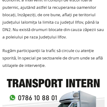
puternic, ajutând astfel la recuperarea oamenilor
blocați, înzăpeziți, de ore bune, aflați pe teritoriul
județului Ialomița la limita cu județul Ilfov, până la
DN2. Nu există drumuri blocate din cauza zăpezii sau
a poleiului pe raza Județului Ilfov.
Rugăm participanții la trafic să circule cu atenție
sporită, în special pe sectoarele de drum unde se află
utilajele de intervenție.