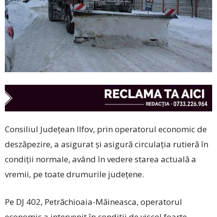
Consiliul Județean Ilfov, prin operatorul economic de
deszăpezire, a asigurat și asigură circulația rutieră în
condiții normale, având în vedere starea actuală a
vremii, pe toate drumurile județene.
Pe DJ 402, Petrăchioaia-Măineasca, operatorul
economic a intervenit în condiții de viscol foarte