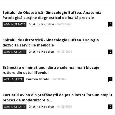
Spitalul de Obstetrică -Ginecologie Buftea. Anatomia
Patologică susţine diagnosticul de înaltă precizie
Cristina Nedelcu
-
04/08/2026
ADMINISTRAȚIE
0
Spitalul de Obstetrică -Ginecologie Buftea. Urologia
dezvoltă serviciile medicale
Cristina Nedelcu
-
04/08/2026
ADMINISTRAȚIE
0
Brănești a eliminat unul dintre cele mai mari blocaje
rutiere din estul Ilfovului
Carmen Istrate
-
04/08/2026
ACTUALITATE
0
Cartierul Avion din Ştefăneştii de Jos a intrat într-un amplu
proces de modernizare a...
Cristina Nedelcu
-
04/08/2026
ADMINISTRAȚIE
0