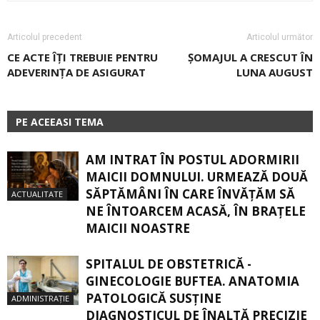
Articolul precedent
Articolul următor
CE ACTE ÎŢI TREBUIE PENTRU
ȘOMAJUL A CRESCUT ÎN
ADEVERINŢA DE ASIGURAT
LUNA AUGUST
PE ACEEASI TEMA
AM INTRAT ÎN POSTUL ADORMIRII
MAICII DOMNULUI. URMEAZĂ DOUĂ
SĂPTĂMÂNI ÎN CARE ÎNVĂŢĂM SĂ
ACTUALITATE
NE ÎNTOARCEM ACASĂ, ÎN BRAŢELE
MAICII NOASTRE
SPITALUL DE OBSTETRICĂ -
GINECOLOGIE BUFTEA. ANATOMIA
PATOLOGICĂ SUSŢINE
ADMINISTRAȚIE
DIAGNOSTICUL DE ÎNALTĂ PRECIZIE