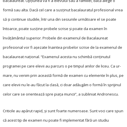
bacalaureat. Opțiunea va fi a elevului sau a familiei, dacă alege o
formă sau alta. Dacă cel care a susținut bacalauratul profesional vrea
să și continue studiile, în­tr una din sesiunile următoare el se poate
întoarce, poate susține probele scrise și poate da examen în
învățământul supe­rior. Probele din exa­menul de Bacalaureat
profesional vor fi aşezate înaintea probelor scrise de la examenul de
bacalaureat naţional. “Examenul acesta nu schimbă conţinutul
programei pe care elevii au parcurs o pe timpul anilor de liceu. Ca ur-
mare, nu venim prin această formă de examen cu elemente în plus, pe
care elevii nu le-au făcut la clasă, ci doar adăugăm o formă în sprijinul
celor care se orientează spre piaţa muncii”, a subliniat Andronescu.
Criticile au apărut rapid, și sunt foarte numeroase. Sunt voci care spun
că acest tip de examen nu poate fi implementat fără un studiu