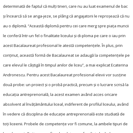
determinată de faptul că mulți tineri, care nu au luat examenul de bac
și încearcă să se anga-jeze, se plâng că angajatorii le reproșează că nu
au o diplomă. “Această diplomă pentru cei care merg spre piaţa muncii
le conferă într-un fel o finalitate liceului şi di-ploma pe care o iau prin
acest Bacalaureat profesional le atestă competenţele. În plus, prin
conţinut, această formă de Bacalaureat se adaugă la competenţele pe
care elevul le câştigă în timpul anilor de liceu”, a mai explicat Ecaterina
Andronescu. Pentru acest Bacalaureat profesional elevii vor susţine
două probe: un proiect şi o probă practică, precum şi o lucrare scrisă la
educaţia antreprenorială, la acest examen având acces oricare
absolvent al învățământului liceal, indiferent de profilul liceului, având
în vedere că disciplina de educaţie antreprenorială este studiată de
toţi liceenii. Probele de competențe vor fi comune, la ambele tipuri de