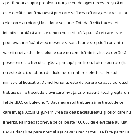
aprofundat asupra problema-ticii și metodologiei necesare și că nu
este decât o nouă manevră prin care se încearcă atragerea voturilor
celor care au picat și la a doua sesiune. Totodată criticii aces-tei
inițiative arată că acest examen nu certifică faptul că cei care-l vor
promova ar stăpâni vreo meserie și sunt foarte sceptici în privința
valorii unei astfel de diplome care nu certifică nimic altceva decât că
posesorii ei au trecut ca gâsca prin apă prin liceu. Totul, spun aceștia,
nu este decât o fabrică de diplome, din interes electoral. Fostul
ministru al Educației, Daniel Funeriu, este de părere că bacalaureatul
trebuie să fie trecut de elevii care învaţă. „E o măsură total greşită, un
fel de „BAC cu bule-tinul”. Bacalaureatul trebuie să fie trecut de cei
care învaţă. Actua­lul guvern vrea să dea bacalaureatul şi celor care nu
îl merită. I-a intrebat cineva pe cei peste 100.000 de elevi care au luat
BAC-ul dacă li se pare normal aşa ceva? Cred că totul se face pentru a