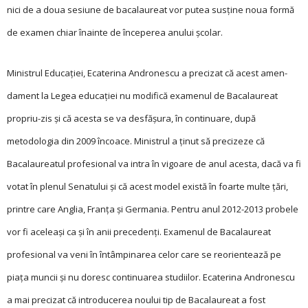
nici de a doua sesiune de bacalaureat vor putea susține noua formă
de examen chiar înainte de începerea anului școlar.
Ministrul Educației, Ecaterina Andronescu a precizat că acest amen­­­
dament la Legea educației nu modifică examenul de Bacalaureat
propriu-zis și că acesta se va desfășura, în continuare, după
metodologia din 2009 încoace. Ministrul a ţinut să precizeze că
Bacalaureatul profesional va intra în vigoare de anul acesta, dacă va fi
votat în plenul Senatului şi că acest model există în foarte multe ţări,
printre care Anglia, Franţa şi Germania. Pentru anul 2012-2013 probele
vor fi aceleași ca și în anii precedenți. Examenul de Bacalaureat
profesional va veni în întâmpinarea celor care se reorientează pe
piața muncii și nu doresc continua­rea studiilor. Ecaterina Andronescu
a mai precizat că introducerea noului tip de Bacalaureat a fost