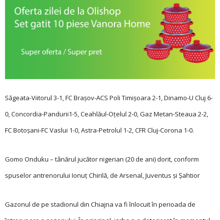
Săgeata-Viitorul 3-1, FC Brașov-ACS Poli Timișoara 2-1, Dinamo-U Cluj 6-
0, Concordia-Pandurii1-5, Ceahlăul-Oţelul 2-0, Gaz Metan-Steaua 2-2,
FC Botoșani-FC Vaslui 1-0, Astra-Petrolul 1-2, CFR Cluj-Corona 1-0.
Gomo Onduku – tânărul jucător nigerian (20 de ani) dorit, conform
spuselor antrenorului Ionuț Chirilă, de Arsenal, Juventus și Șahtior
Gazonul de pe stadionul din Chiajna va fi înlocuit în perioada de