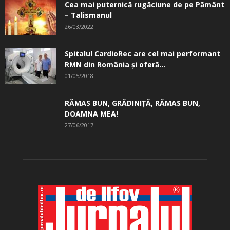
Cea mai puternică rugăciune de pe Pământ
– Talismanul
26/03/2022
Spitalul CardioRec are cel mai performant
RMN din România și oferă...
01/05/2018
RĂMAS BUN, GRĂDINIŢĂ, ­RĂMAS BUN,
DOAMNA MEA!
27/06/2017