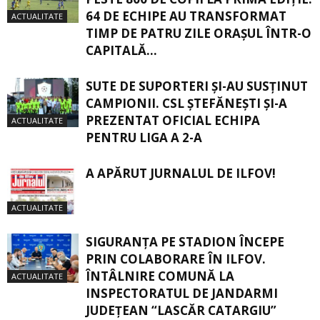
64 DE ECHIPE AU TRANSFORMAT
ACTUALITATE
TIMP DE PATRU ZILE ORAȘUL ÎNTR-O
CAPITALĂ...
SUTE DE SUPORTERI ȘI-AU SUSȚINUT
CAMPIONII. CSL ȘTEFĂNEȘTI ȘI-A
PREZENTAT OFICIAL ECHIPA
ACTUALITATE
PENTRU LIGA A 2-A
A APĂRUT JURNALUL DE ILFOV!
ACTUALITATE
SIGURANŢA PE STADION ÎNCEPE
PRIN COLABORARE ÎN ILFOV.
ÎNTÂLNIRE COMUNĂ LA
ACTUALITATE
INSPECTORATUL DE JANDARMI
JUDEȚEAN “LASCĂR CATARGIU”