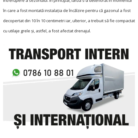
întrerupere a sezonului. În principal, iarba s-a deteriorat în momentul
în care a fost montată instalaţia de încălzire pentru că gazonul a fost
decopertat din 10 în 10 centimetri iar, ulterior, a trebuit să fie compactat
cu utilaje grele și, astfel, a fost afectat drenajul.