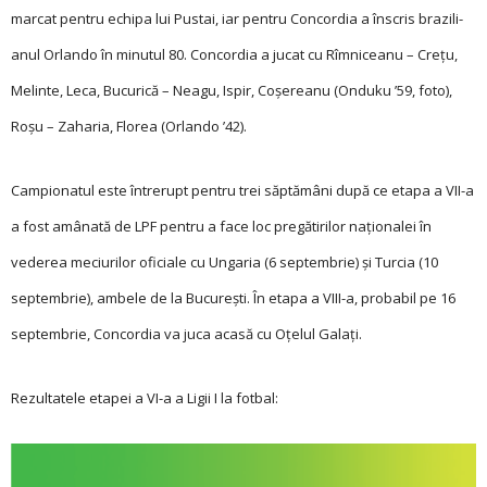
marcat pentru echipa lui Pustai, iar pentru Concordia a înscris brazili­
anul Orlando în minutul 80. Concordia a jucat cu Rîmniceanu – Creţu,
Melinte, Leca, Bucurică – Neagu, Ispir, Coșereanu (Onduku ’59, foto),
Roșu – Zaharia, Florea (Orlando ’42).
Campionatul este întrerupt pentru trei săptămâni după ce etapa a VII-a
a fost amânată de LPF pentru a face loc pregătirilor naționalei în
vederea meciurilor oficiale cu Ungaria (6 septembrie) și Turcia (10
septembrie), ambele de la București. În etapa a VIII-a, probabil pe 16
septembrie, Concordia va juca acasă cu Oțelul Galați.
Rezultatele etapei a VI-a a Ligii I la fotbal: