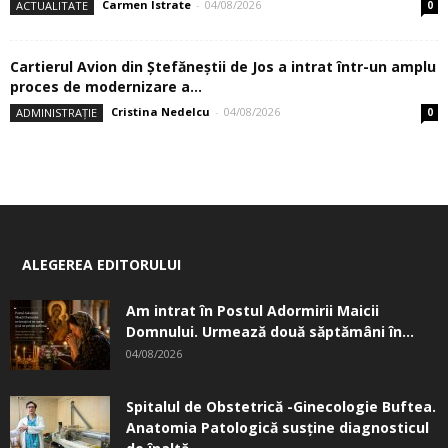
Carmen Istrate
-
04/08/2026
ACTUALITATE
0
Cartierul Avion din Ştefăneştii de Jos a intrat într-un amplu
proces de modernizare a...
Cristina Nedelcu
-
04/08/2026
ADMINISTRAȚIE
0
ALEGEREA EDITORULUI
Am intrat în Postul Adormirii Maicii
Domnului. Urmează două săptămâni în...
04/08/2026
Spitalul de Obstetrică -Ginecologie Buftea.
Anatomia Patologică susţine diagnosticul