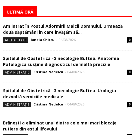
ULTIMĂ ORĂ
Am intrat în Postul Adormirii Maicii Domnului. Urmează
două săptămâni în care învăţăm să...
Ionela Chircu
-
04/08/2026
ACTUALITATE
0
Spitalul de Obstetrică -Ginecologie Buftea. Anatomia
Patologică susţine diagnosticul de înaltă precizie
Cristina Nedelcu
-
04/08/2026
ADMINISTRAȚIE
0
Spitalul de Obstetrică -Ginecologie Buftea. Urologia
dezvoltă serviciile medicale
Cristina Nedelcu
-
04/08/2026
ADMINISTRAȚIE
0
Brănești a eliminat unul dintre cele mai mari blocaje
rutiere din estul Ilfovului