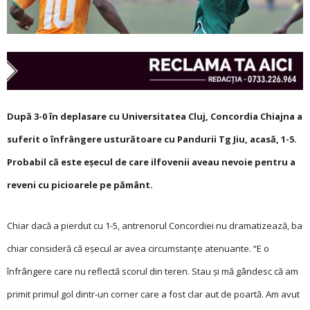
După 3-0 în deplasare cu Universitatea Cluj, Concordia Chiajna a
suferit o înfrângere usturătoare cu Pandurii Tg Jiu, acasă, 1-5.
Probabil că este eșecul de care ilfovenii aveau nevoie pentru a
reveni cu picioarele pe pământ.
Chiar dacă a pierdut cu 1-5, antrenorul Concordiei nu dramatizează, ba
chiar consideră că eșecul ar avea circumstanțe atenuante. “E o
înfrângere care nu reflectă scorul din teren. Stau și mă gândesc că am
pri­mit primul gol dintr-un corner care a fost clar aut de poartă. Am avut