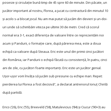
posesie și circulaţie bună timp de 45 spre 60 de minute. Din păcate, un
jucător important al nostru, Florea, a ju­cat cu contractură din minutul 10
și acolo s-a blocat jocul. Nu am mai putut să jucăm din devieri și un-doi-
uri unde să schimbăm viteza pe ultimii 30 de metri. Cred că scorul
normal era 3-1, exact diferenţa de valoare între ce reprezentăm noi
acum și Pandurii, o formaţie care, după părerea mea, este a doua
echipă ca valoare după Steaua. Eric este unul din primii cinci jucători
din România, iar Pandurii o echipă făcută cu consistenţă, în patru, cinci
ani de zile, cu jucători foarte importanţi. Eric este un jucător genial.
Ușor-ușor vom învăţa să jucăm sub presiune cu echipe mari. Repet:
pierderea lui Florea a fost decisivă”, a declarat antrenorul Ionuț Chirilă
după partidă.
Erico (’26), Eric (’55), Breeveld (’58), Matulevicius (’84) și Ciucur (’90+3) au