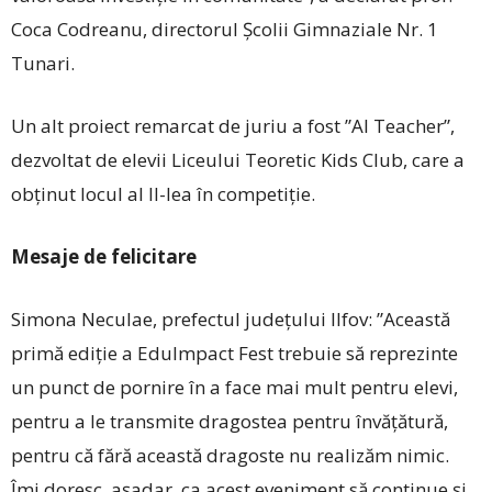
Coca Codreanu, directorul Școlii Gimnaziale Nr. 1
Tunari.
Un alt proiect remarcat de juriu a fost ”AI Teacher”,
dezvoltat de elevii Liceului Teoretic Kids Club, care a
obținut locul al II-lea în competiție.
Mesaje de felicitare
Simona Neculae, prefectul județului Ilfov: ”Această
primă ediție a EduImpact Fest trebuie să reprezinte
un punct de pornire în a face mai mult pentru elevi,
pentru a le transmite dragostea pentru învățătură,
pentru că fără această dragoste nu realizăm nimic.
Îmi doresc, așadar, ca acest eveniment să continue și