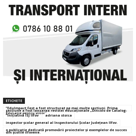
ETICHETE
”EduImpact Fest a fost structurat pe mai multe sectiuni. Prima
secțiune a fost lansarea revistei educaționale „Dincolo de Catalog-
Educație pentru viitor”
”Inițiativa ISJ Ilfov
adriana stoica
inspector școlar general al Inspectorului Școlar Județean Ilfov.
o publicație dedicată promovării proiectelor și exemplelor de succes
din școlile ilfovene.