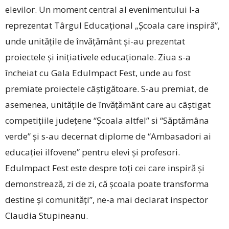
elevilor. Un moment central al evenimentului l-a
reprezentat Târgul Educațional „Școala care inspiră”,
unde unitățile de învățământ și-au prezentat
proiectele și iniția­tivele educaționale. Ziua s-a
încheiat cu ­Gala EduImpact Fest, unde au fost
premiate proiectele câștigătoare. S-au premiat, de
asemenea, unitățile de învățământ care au câștigat
com­petițiile județene “Școala altfel” si “Săptămâna
verde” și s-au decernat diplome de “Ambasadori ai
educației ilfovene” pentru elevi și profesori.
EduImpact Fest este despre toți cei care inspiră și
demonstrează, zi de zi, că școala poate transforma
destine și comunități”, ne-a mai declarat inspector
Claudia Stupineanu.