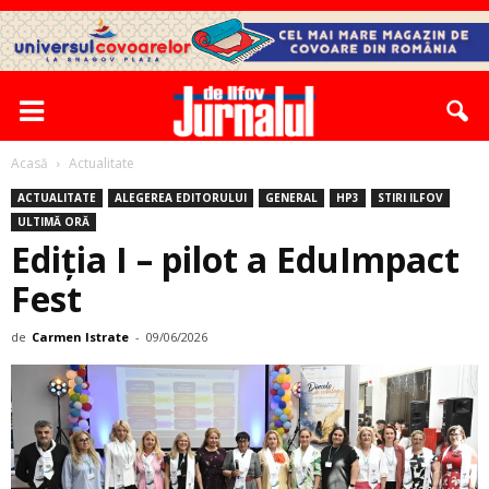
Acasă
Actualitate
ACTUALITATE
ALEGEREA EDITORULUI
GENERAL
HP3
STIRI ILFOV
ULTIMĂ ORĂ
Ediția I – pilot a EduImpact
Fest
de
Carmen Istrate
-
09/06/2026