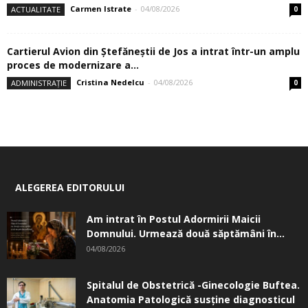
Carmen Istrate
-
04/08/2026
ACTUALITATE
0
Cartierul Avion din Ştefăneştii de Jos a intrat într-un amplu
proces de modernizare a...
Cristina Nedelcu
-
04/08/2026
ADMINISTRAȚIE
0
ALEGEREA EDITORULUI
Am intrat în Postul Adormirii Maicii
Domnului. Urmează două săptămâni în...
04/08/2026
Spitalul de Obstetrică -Ginecologie Buftea.
Anatomia Patologică susţine diagnosticul