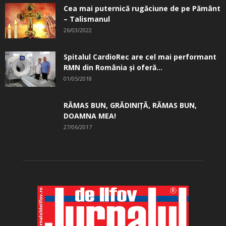
Cea mai puternică rugăciune de pe Pământ
– Talismanul
26/03/2022
Spitalul CardioRec are cel mai performant
RMN din România și oferă...
01/05/2018
RĂMAS BUN, GRĂDINIŢĂ, ­RĂMAS BUN,
DOAMNA MEA!
27/06/2017