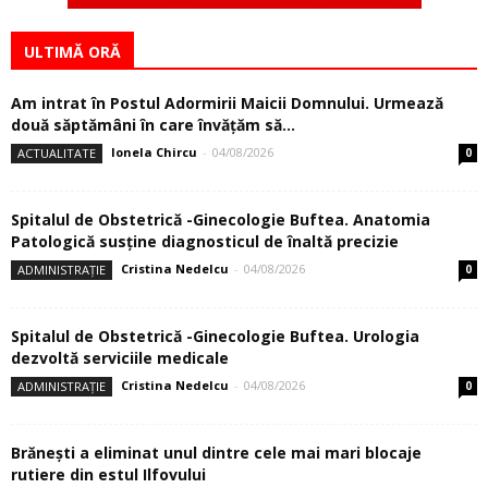
ULTIMĂ ORĂ
Am intrat în Postul Adormirii Maicii Domnului. Urmează
două săptămâni în care învăţăm să...
Ionela Chircu
-
04/08/2026
ACTUALITATE
0
Spitalul de Obstetrică -Ginecologie Buftea. Anatomia
Patologică susţine diagnosticul de înaltă precizie
Cristina Nedelcu
-
04/08/2026
ADMINISTRAȚIE
0
Spitalul de Obstetrică -Ginecologie Buftea. Urologia
dezvoltă serviciile medicale
Cristina Nedelcu
-
04/08/2026
ADMINISTRAȚIE
0
Brănești a eliminat unul dintre cele mai mari blocaje
rutiere din estul Ilfovului