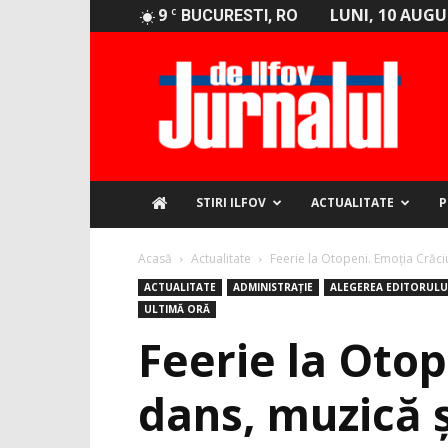
9
LUNI, 10 AUGU
C
BUCURESTI, RO
Jurnalul
de
Ilfov
STIRI ILFOV
ACTUALITATE
P
Acasă
Actualitate
Feerie la Otopeni. Emoţia Crăciun
ACTUALITATE
ADMINISTRAȚIE
ALEGEREA EDITORULU
ULTIMĂ ORĂ
Feerie la Otop
dans, muzică ş