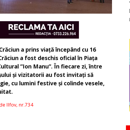
Crăciun a prins viață începând cu 16
ăciun a fost deschis oficial în Piața
Cultural ”Ion Manu”. În fiecare zi, între
ului și vizitatorii au fost invitați să
ie, cu lumini festive și colinde vesele,
itat.
de Ilfov, nr.734