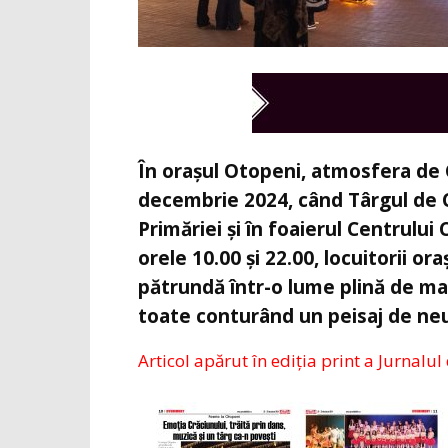
În orașul Otopeni, atmosfera de 
decembrie 2024, când Târgul de Cr
Primăriei și în foaierul Centrului 
orele 10.00 și 22.00, locuitorii oraș
pătrundă într-o lume plină de mag
toate conturând un peisaj de neu
Articol apărut în ediția print a Jurnalul 