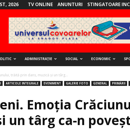
ST, 2026
TV ONLINE
ANUNTURI
STINGATOARE INC
OLITIC
ADMINISTRAȚIE
SOCIAL
ECONOMIC
SP
ului, trăită prin dans, muzică şi un târg...
I
ARTICOLE INTEGRALE
EVENIMENT
GALERIE FOTO
GENERAL
PRIMĂRII
eni. Emoţia Crăciunul
i un târg ca-n poveşt