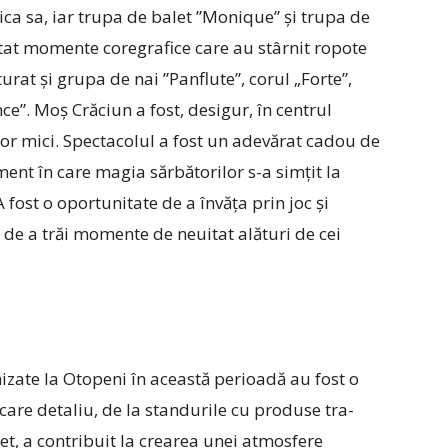
ca sa, iar trupa de balet ”Monique” și trupa de
t momente coregrafice care au stârnit ropote
urat și grupa de nai ”Panflute”, corul „Forte”,
ce”. Moș Crăciun a fost, desigur, în centrul
or mici. Spectacolul a fost un adevărat cadou de
ent în care magia sărbătorilor s-a simțit la
A fost o oportunitate de a învăța prin joc și
i de a trăi momente de neuitat alături de cei
izate la Otopeni în această perioadă au fost o
re detaliu, de la stan­­­­durile cu produse tra­
let, a contribuit la crearea unei atmosfere