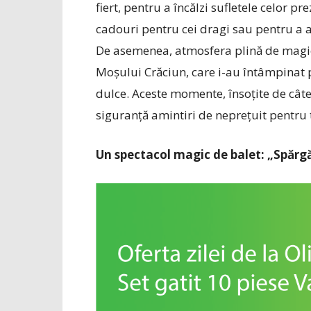
fiert, pentru a încălzi sufletele celor pr
cadouri pentru cei dragi sau pentru a a
De asemenea, atmosfera plină de magie a
Moșului Crăciun, care i-au întâmpinat p
dulce. Aceste momente, însoțite de cât
siguranță amintiri de neprețuit pentru to
Un spectacol magic de balet: „Spărgă