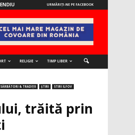
ENDIU
URMĂRIȚI-NE PE FACEBOOK
ORT
RELIGIE
TIMP LIBER
SĂRBĂTORI & TRADIȚII
ȘTIRI
STIRI ILFOV
ui, trăită prin
i