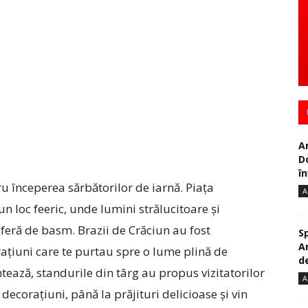
A
D
în
ru începerea sărbătorilor de iarnă. Piața
A
n loc feeric, unde lumini strălucitoare și
feră de basm. Brazii de Crăciun au fost
S
A
ațiuni care te purtau spre o lume plină de
de
ntează, standurile din târg au propus vizitatorilor
A
decorațiuni, până la prăjituri delicioase și vin