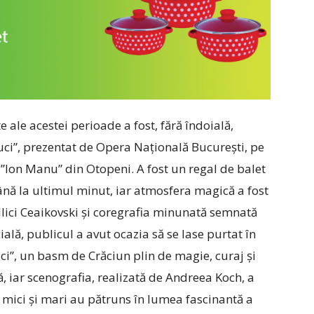
ale acestei perioade a fost, fără îndoială,
uci”, prezentat de Opera Națională București, pe
”Ion Manu” din Otopeni. A fost un regal de balet
ână la ultimul minut, iar atmosfera magică a fost
 Ilici Ceaikovski și coregrafia minunată semnată
ală, publicul a avut ocazia să se lase purtat în
ci”, un basm de Crăciun plin de magie, curaj și
, iar scenografia, realizată de Andreea Koch, a
 mici și mari au pătruns în lumea fascinantă a