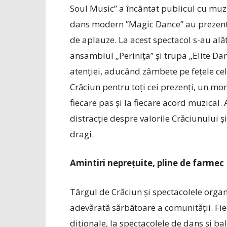
Soul Music” a încântat publicul cu muzi
dans modern ”Magic Dance” au prezenta
de aplauze. La acest spectacol s-au alăt
ansamblul „Perinița” și trupa „Elite Dan
atenției, aducând zâmbete pe fețele cel
Crăciun pentru toți cei prezenți, un mom
fiecare pas și la fiecare acord muzical. 
distracție despre valorile Crăciunului ș
dragi.
Amintiri neprețuite, pline de farmec
Târgul de Crăciun și spectacolele organ
adevărată sărbătoare a comunității. Fieca
diționale, la spectacolele de dans și ba