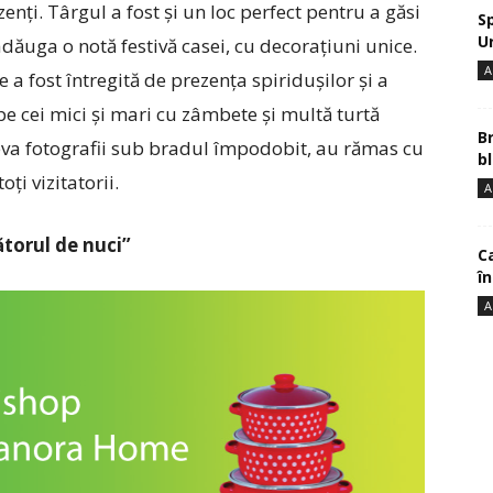
ezenți. Târgul a fost și un loc perfect pentru a găsi
S
U
dăuga o notă festivă casei, cu decorațiuni unice.
A
 fost întregită de prezența spiridușilor și a
e cei mici și mari cu zâmbete și multă turtă
B
eva fotografii sub bradul împodobit, au rămas cu
bl
ți vizitatorii.
A
torul de nuci”
Ca
î
A