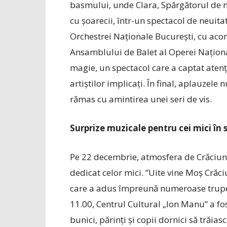
basmului, unde Clara, Spărgătorul de nuc
cu șoarecii, într-un spectacol de neuita
Orchestrei Naționale București, cu aco
Ansamblului de Balet al Operei Națion
magie, un spectacol care a captat atenț
artiștilor implicați. În final, aplauzele 
rămas cu amintirea unei seri de vis.
Surprize muzicale pentru cei mici în 
Pe 22 decembrie, atmosfera de Crăciun 
dedicat celor mici. ”Uite vine Moș Crăci
care a adus împreună numeroase trupe 
11.00, Centrul Cultural „Ion Manu” a fo
bunici, părinți și copii dornici să trăi