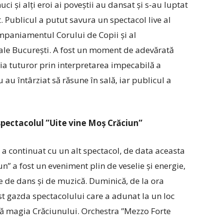
i și alți eroi ai poveștii au dansat și s-au luptat
t. Publicul a putut savura un spectacol live al
mpaniamentul Corului de Copii și al
ale București. A fost un moment de adevărată
ia tuturor prin interpretarea impecabilă a
nu au întârziat să răsune în sală, iar publicul a
spectacolul ”Uite vine Moș Crăciun”
a continuat cu un alt spectacol, de data aceasta
un” a fost un eveniment plin de veselie și energie,
de dans și de muzică. Duminică, de la ora
st gazda spectacolului care a adunat la un loc
ască magia Crăciunului. Orchestra ”Mezzo Forte