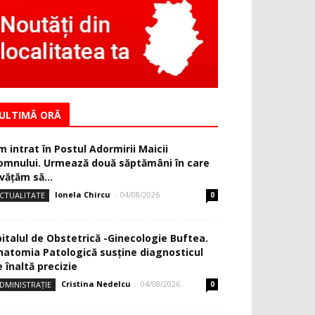
ULTIMĂ ORĂ
m intrat în Postul Adormirii Maicii
omnului. Urmează două săptămâni în care
văţăm să...
Ionela Chircu
-
04/08/2026
CTUALITATE
0
pitalul de Obstetrică -Ginecologie Buftea.
natomia Patologică susţine diagnosticul
 înaltă precizie
Cristina Nedelcu
-
04/08/2026
DMINISTRAȚIE
0