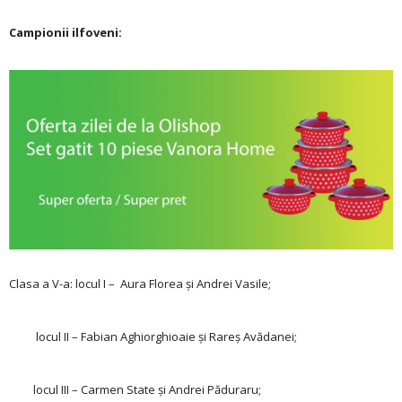
Campionii ilfoveni:
Clasa a V-a: locul I – Aura Florea și Andrei Vasile;
locul II – Fabian Aghiorghioaie și Rareș Avădanei;
locul III – Carmen State și Andrei Păduraru;