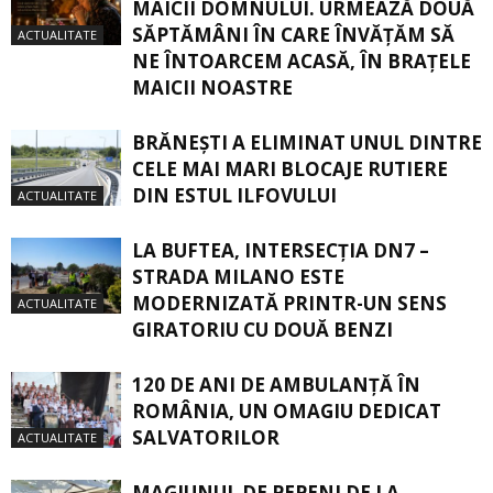
MAICII DOMNULUI. URMEAZĂ DOUĂ
SĂPTĂMÂNI ÎN CARE ÎNVĂŢĂM SĂ
ACTUALITATE
NE ÎNTOARCEM ACASĂ, ÎN BRAŢELE
MAICII NOASTRE
BRĂNEȘTI A ELIMINAT UNUL DINTRE
CELE MAI MARI BLOCAJE RUTIERE
DIN ESTUL ILFOVULUI
ACTUALITATE
LA BUFTEA, INTERSECŢIA DN7 –
STRADA MILANO ESTE
MODERNIZATĂ PRINTR-UN SENS
ACTUALITATE
GIRATORIU CU DOUĂ BENZI
120 DE ANI DE AMBULANȚĂ ÎN
ROMÂNIA, UN OMAGIU DEDICAT
SALVATORILOR
ACTUALITATE
MAGIUNUL DE PEPENI DE LA