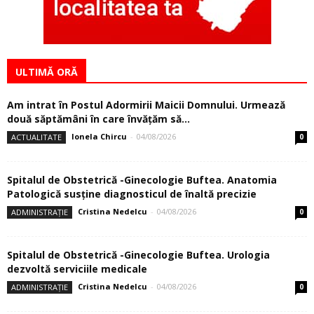
ULTIMĂ ORĂ
Am intrat în Postul Adormirii Maicii Domnului. Urmează
două săptămâni în care învăţăm să...
Ionela Chircu
-
04/08/2026
ACTUALITATE
0
Spitalul de Obstetrică -Ginecologie Buftea. Anatomia
Patologică susţine diagnosticul de înaltă precizie
Cristina Nedelcu
-
04/08/2026
ADMINISTRAȚIE
0
Spitalul de Obstetrică -Ginecologie Buftea. Urologia
dezvoltă serviciile medicale
Cristina Nedelcu
-
04/08/2026
ADMINISTRAȚIE
0