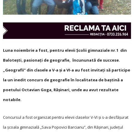
Luna noiembrie a fost, pentru elevii Școlii gimnaziale nr.1 din
Balotești, pasionați de geografie, încununată de succese.
„Geografii” din clasele a V-a și a VI-a au fost invitați să participe
la un inedit concurs de geografie în localitatea de baștină a
poetului Octavian Goga, Rășinari, unde au avut rezultate
notabile.
Concursul a fost organizat pentru elevii claselor V-VI și s-a desfășurat
la școala gimnazială „Sava Popovici Barcianu”, din Rășinari, județul