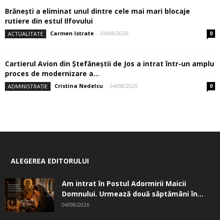
Brănești a eliminat unul dintre cele mai mari blocaje
rutiere din estul Ilfovului
Carmen Istrate
-
04/08/2026
ACTUALITATE
0
Cartierul Avion din Ştefăneştii de Jos a intrat într-un amplu
proces de modernizare a...
Cristina Nedelcu
-
04/08/2026
ADMINISTRAȚIE
0
ALEGEREA EDITORULUI
Am intrat în Postul Adormirii Maicii
Domnului. Urmează două săptămâni în...
04/08/2026