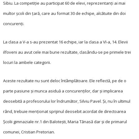
Sibiu. La competiție au participat 60 de elevi, reprezentanți ai mai
multor școli din țară, care au format 30 de echipe, alcătuite din doi
concurenți.
La clasa a V-a s-au prezentat 16 echipe, iar la clasa a VI-a, 14. Elevii
ilfoveni au avut cele mai bune rezultate, clasându-se pe primele trei
locuri la ambele categorii.
Aceste rezultate nu sunt deloc întâmplătoare. Ele reflectă, pe de o
parte pasiune și munca asiduă a concurenților, dar și implicarea
deosebită a profesorului lor îndrumător, Silviu Pavel. Și, nu în ultimul
rând, trebuie menționat sprijinul deosebit acordat de directoarea
Școlii gimnaziale nr.1 din Balotești, Maria Tănasă dar și de primarul
comunei, Cristian Pretorian.