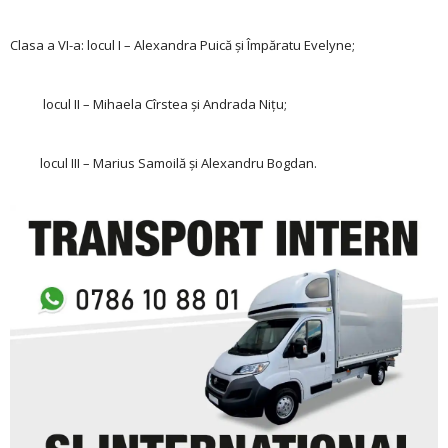
Clasa a VI-a: locul I – Alexandra Puică și Împăratu Evelyne;
locul II – Mihaela Cîrstea și Andrada Nițu;
locul III – Marius Samoilă și Alexandru Bogdan.