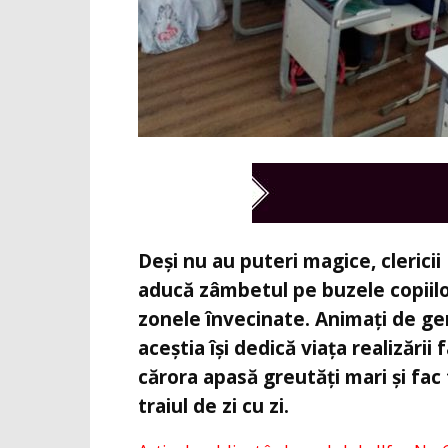
Deși nu au puteri magice, clerici
aducă zâmbetul pe buzele copiilor
zonele învecinate. Animați de gen
aceștia își dedică viața realizări
cărora apasă greutăți mari și fac 
traiul de zi cu zi.