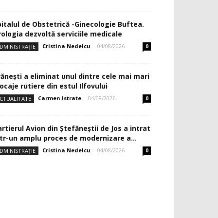
pitalul de Obstetrică -Ginecologie Buftea.
rologia dezvoltă serviciile medicale
Cristina Nedelcu
-
04/08/2026
DMINISTRAȚIE
0
rănești a eliminat unul dintre cele mai mari
ocaje rutiere din estul Ilfovului
Carmen Istrate
-
04/08/2026
CTUALITATE
0
rtierul Avion din Ştefăneştii de Jos a intrat
ntr-un amplu proces de modernizare a...
Cristina Nedelcu
-
04/08/2026
DMINISTRAȚIE
0