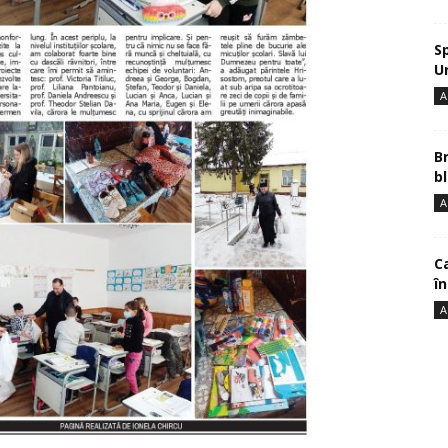
S
U
A
B
bl
A
Ca
î
A