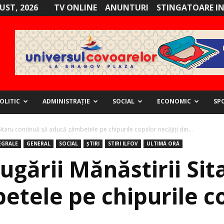
GUST, 2026
TV ONLINE
ANUNTURI
STINGATOARE I
OLITIC
ADMINISTRAȚIE
SOCIAL
ECONOMIC
SP
Sitaru continuă să aducă zâmbetele pe chipurile copiilor necăjiți din...
EGRALE
GENERAL
SOCIAL
ȘTIRI
STIRI ILFOV
ULTIMĂ ORĂ
ugării Mănăstirii Si
tele pe chipurile cop