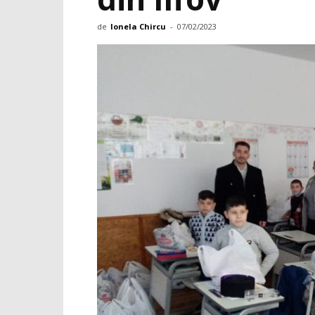
de
Ionela Chircu
-
07/02/2023