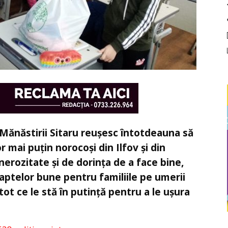
i Mănăstirii Sitaru reușesc întotdeauna să
 mai puțin norocoși din Ilfov și din
erozitate și de dorința de a face bine,
i faptelor bune pentru familiile pe umerii
tot ce le stă în putință pentru a le ușura