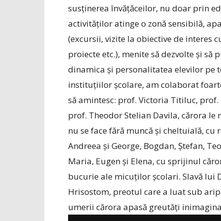
susținerea învățăceilor, nu doar prin e
activităților atinge o zonă sensibilă, 
(excursii, vizite la obiective de interes 
proiecte etc.), menite să dezvolte și să 
dinamica și personalitatea elevilor pe t
instituțiilor școlare, am colaborat foart
să amintesc: prof. Victoria Titiluc, prof
prof. Theodor Stelian Davila, cărora le
nu se face fără muncă și cheltuială, cu
Andreea și George, Bogdan, Ștefan, Teod
Maria, Eugen și Elena, cu sprijinul căr
bucurie ale micuților școlari. Slavă lu
Hrisostom, preotul care a luat sub aripa
umerii cărora apasă greutăți inimagina