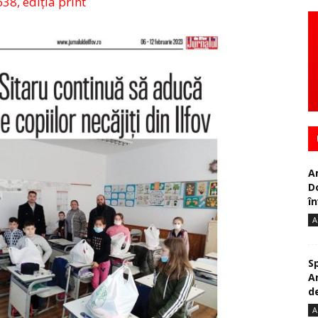
638, ediția print
A
D
în
A
S
A
de
A