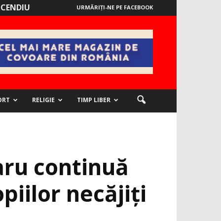
NCENDIU
URMĂRIȚI-NE PE FACEBOOK
ORT
RELIGIE
TIMP LIBER
taru continuă
iilor necăjiți