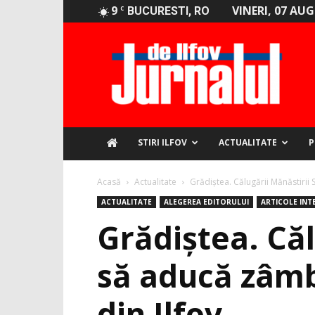
9
VINERI, 07 AU
C
BUCURESTI, RO
Jurnalul
de
Ilfov
STIRI ILFOV
ACTUALITATE
P
Acasă
Actualitate
Grădiștea. Călugării Mănăstirii 
ACTUALITATE
ALEGEREA EDITORULUI
ARTICOLE INT
Grădiștea. Căl
să aducă zâmbe
din Ilfov