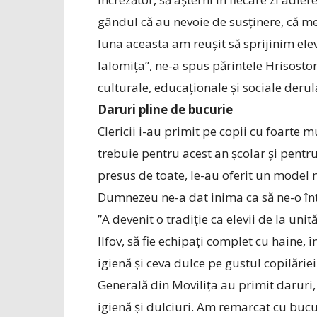
gândul că au nevoie de susținere, că mer
luna aceasta am reușit să sprijinim elev
Ialomița”, ne-a spus părintele Hrisost
culturale, educaționale și sociale deru
Daruri pline de bucurie
Clericii i-au primit pe copii cu foarte m
trebuie pentru acest an școlar și pent
presus de toate, le-au oferit un model 
Dumnezeu ne-a dat inima ca să ne-o înt
”A devenit o tradiție ca elevii de la uni
Ilfov, să fie echipați complet cu haine,
igienă și ceva dulce pe gustul copilăriei
Generală din Movilița au primit daruri,
igienă și dulciuri. Am remarcat cu buc