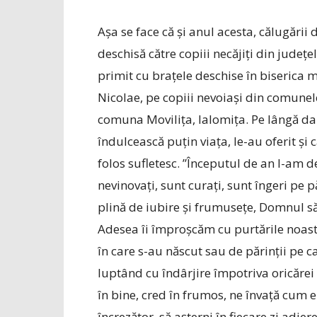
Așa se face că și anul acesta, călugării
deschisă către copiii necăjiți din județel
primit cu brațele deschise în biserica mă
Nicolae, pe copiii nevoiași din comunele 
comuna Movilița, Ialomița. Pe lângă dar
îndulcească puțin viața, le-au oferit și 
folos sufletesc. ”Începutul de an l-am de
nevinovați, sunt curați, sunt îngeri pe 
plină de iubire și frumusețe, Domnul să
Adesea îi împroșcăm cu purtările noast
în care s-au născut sau de părinții pe care
luptând cu îndârjire împotriva oricărei 
în bine, cred în frumos, ne învață cum e 
încrezător, să așterni în fiecare zi adier