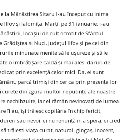
 de la Mănăstirea Sitaru l-au început cu inima
e Ilfov și Ialomița. Marți, pe 31 ianuarie, ­i-au
năstirii, locașul de cult ocrotit de Sfântul
Grădiștea și Nuci, județul Ilfov și pe cei din
urile minunate menite să le ușureze și să le
câte o îmbrățișare caldă și mai ales, daruri de
dicat prin excelență celor mici. Da, ei sunt
pământ, parcă trimiși din cer ca prin prezența lor
 curețe din zgura multor neputințe ale noastre.
re nechibzuite, iar ei rămân nevinovați de lumea
 îi au, își trăiesc copilăria în chip fericit,
dureri sau nevoi, ei nu renunță în a spera, ei cred
să trăiești viața curat, natural, gingaș, inocent,
ea primăverii și edenica priveliște a lui Mai. Cu