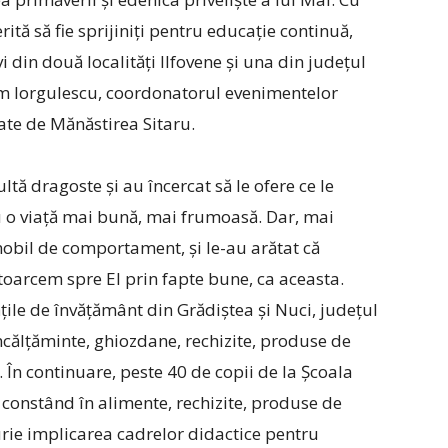
ită să fie sprijiniți pentru educație continuă,
i din două localități Ilfovene și una din județul
om Iorgulescu, coordonatorul evenimentelor
late de Mănăstirea Sitaru.
ultă dragoste și au încercat să le ofere ce le
ru o viață mai bună, mai frumoasă. Dar, mai
nobil de comportament, și le-au arătat că
oarcem spre El prin fapte bune, ca aceasta.
tățile de învățământ din Grădiștea și Nuci, județul
 încălțăminte, ghiozdane, rechizite, produse de
. În continuare, peste 40 de copii de la Școala
 constând în alimente, rechizite, produse de
urie implicarea cadrelor didactice pentru