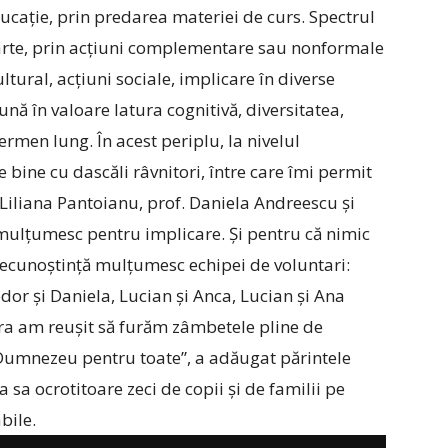
ducație, prin predarea materiei de curs. Spectrul
aparte, prin acțiuni complementare sau nonformale
cultural, acțiuni sociale, implicare în diverse
pună în valoare latura cognitivă, diversitatea,
ermen lung. În acest periplu, la nivelul
e bine cu dascăli râvnitori, între care îmi permit
. Liliana Pantoianu, prof. Daniela Andreescu și
 mulțumesc pentru implicare. Și pentru că nimic
 recunoștință mulțumesc echipei de voluntari:
or și Daniela, Lucian și Anca, Lucian și Ana
ora am reușit să furăm zâmbetele pline de
i Dumnezeu pentru toate”, a adăugat părintele
 sa ocrotitoare zeci de copii și de familii pe
bile.