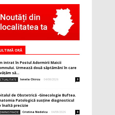
ULTIMĂ ORĂ
m intrat în Postul Adormirii Maicii
omnului. Urmează două săptămâni în care
văţăm să...
Ionela Chircu
-
04/08/2026
CTUALITATE
0
pitalul de Obstetrică -Ginecologie Buftea.
natomia Patologică susţine diagnosticul
 înaltă precizie
Cristina Nedelcu
-
04/08/2026
DMINISTRAȚIE
0